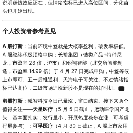
说明赚钱效应还在，但情绪指标已进入高位区间，分化苗
头也开始出现。
个人投资者参考意见
A 股打新
：当前环境中签就是大概率盈利，破发率极低。
A 股继续积极顶格申购；长裕集团（锆类产品+特种尼
龙，市盈率 23 倍，沪市）和锐翔智能（北交所智能制
造，市盈率 14.99 倍）于 4 月 27 日完成申购，中签等候
上市即可。五一后维通利、天海电子可关注。不过情绪指
标已达高位，二级市场追涨新股不是现在的好时机。
31
港股打新
：曦智科技今日已暴涨，窗口结束。接下来两个
值得关注——
天星医疗
（5 月 5 日截止，运动医学国产龙
头，基本面扎实，发行量小，孖展热度稳步在涨，可考虑
孖展参与）；
可孚医疗
（4 月 30 日截止，A 股上市家用