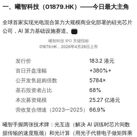
一、曦智科技（01879.HK）——今日最大主角
全球首家实现光电混合算力大规模商业化部署的硅光芯片
公司，AI 算力基础设施赛道。
19
曦智科技 IPO 关键指标
01879.HK，2026年4月28日上市
发行价
183.2 港元
首日开盘涨幅
+380%+
公开发售超购倍数
5784×
基石投资者占比
68%
本次募资规模
25.27 亿港元
营收复合增速（2023—2025）
66.9%
曦智手握两张技术牌：光互连（解决 AI 训练时芯片间数
据传输的速度瓶颈）和光计算（用光子代替电子做矩阵乘