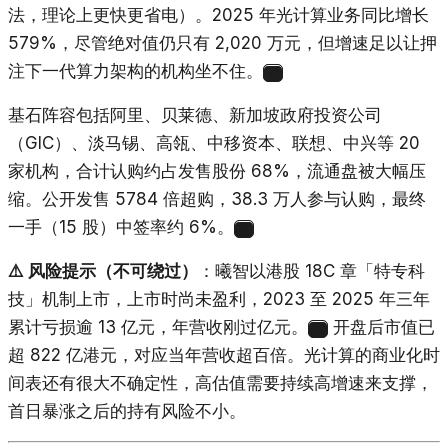
法，理论上更快更省电）。2025 年光计算业务同比增长
579%，尽管绝对值仍只有 2,020 万元，但增速足以让押
注下一代算力架构的机构坐不住。
20
基石阵容包括阿里、贝莱德、新加坡政府投资公司
（GIC）、淡马锡、高瓴、中移资本、联想、中兴等 20
家机构，合计认购约占发售股份 68%，流通盘被大幅压
缩。公开发售 5784 倍超购，38.3 万人参与认购，最终
一手（15 股）中签率约 6%。
21
⚠️ 风险提示（不可绕过）
：曦智以港股 18C 章「特专科
技」机制上市，上市时尚未盈利，2023 至 2025 年三年
累计亏损逾 13 亿元，年营收刚过亿元。
开盘后市值已
20
超 822 亿港元，对应当年营收超百倍。光计算的商业化时
间表还有很大不确定性，高估值需要持续高增速来支撑，
首日暴涨之后的持有风险不小。