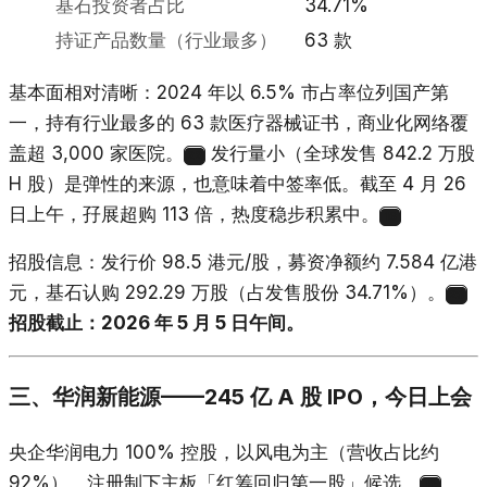
基石投资者占比
34.71%
持证产品数量（行业最多）
63 款
基本面相对清晰：2024 年以 6.5% 市占率位列国产第
一，持有行业最多的 63 款医疗器械证书，商业化网络覆
盖超 3,000 家医院。
发行量小（全球发售 842.2 万股
22
H 股）是弹性的来源，也意味着中签率低。截至 4 月 26
日上午，孖展超购 113 倍，热度稳步积累中。
16
招股信息：发行价 98.5 港元/股，募资净额约 7.584 亿港
元，基石认购 292.29 万股（占发售股份 34.71%）。
23
招股截止：2026 年 5 月 5 日午间。
三、华润新能源——245 亿 A 股 IPO，今日上会
央企华润电力 100% 控股，以风电为主（营收占比约
92%），注册制下主板「红筹回归第一股」候选。
10