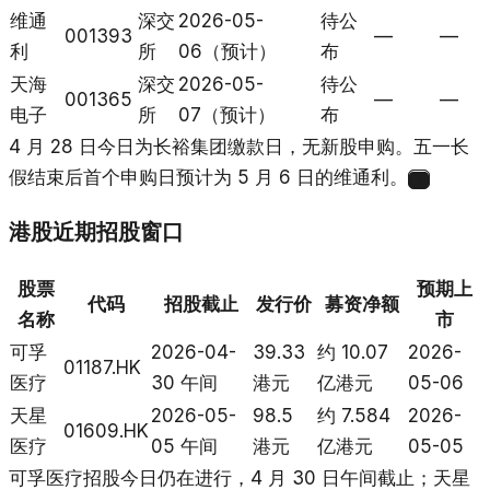
维通
深交
2026-05-
待公
001393
—
—
利
所
06（预计）
布
天海
深交
2026-05-
待公
001365
—
—
电子
所
07（预计）
布
4 月 28 日今日为长裕集团缴款日，无新股申购。五一长
假结束后首个申购日预计为 5 月 6 日的维通利。
1
港股近期招股窗口
股票
预期上
代码
招股截止
发行价
募资净额
名称
市
可孚
2026-04-
39.33
约 10.07
2026-
01187.HK
医疗
30 午间
港元
亿港元
05-06
天星
2026-05-
98.5
约 7.584
2026-
01609.HK
医疗
05 午间
港元
亿港元
05-05
可孚医疗招股今日仍在进行，4 月 30 日午间截止；天星