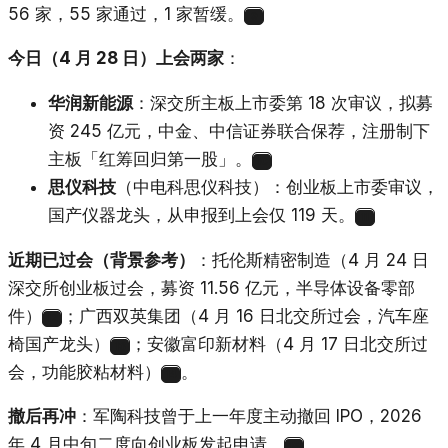
56 家，55 家通过，1 家暂缓。
9
今日（4 月 28 日）上会两家
：
华润新能源
：深交所主板上市委第 18 次审议，拟募
资 245 亿元，中金、中信证券联合保荐，注册制下
主板「红筹回归第一股」。
10
思仪科技
（中电科思仪科技）：创业板上市委审议，
国产仪器龙头，从申报到上会仅 119 天。
11
近期已过会（背景参考）
：托伦斯精密制造（4 月 24 日
深交所创业板过会，募资 11.56 亿元，半导体设备零部
件）
；广西双英集团（4 月 16 日北交所过会，汽车座
12
椅国产龙头）
；安徽富印新材料（4 月 17 日北交所过
13
会，功能胶粘材料）
。
14
撤后再冲
：军陶科技曾于上一年度主动撤回 IPO，2026
年 4 月中旬二度向创业板发起申请。
15