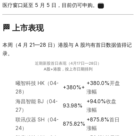
医疗窗口延至 5 月 5 日，目前仍可申购。
2
🏁 上市表现
本周（4 月 21—28 日）港股与 A 股均有首日数据值得记
录。
近期新股首日表现（4月17日—28日）
A股+港股，按上市日期排列
曦智科技 HK（04-
+380.0%
开盘
+380%+
28）
涨幅
海昌智能 BJ（04-
+94.0%
收盘
93.98%
27）
涨幅
联讯仪器 SH（04-
+875.8%
首日
875.82%
24）
涨幅