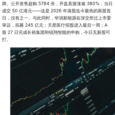
牌。公开发售超购 5784 倍，开盘直接涨逾 380%，当日
成交 50 亿港元——这是 2026 年港股迄今最热的新股首
日，没有之一。与此同时，华润新能源在深交所过上市委
审议，拟募 245 亿元；天星医疗招股进入最后一周；A
股 27 日完成长裕集团和锐翔智能的申购，今日无新股可
打。