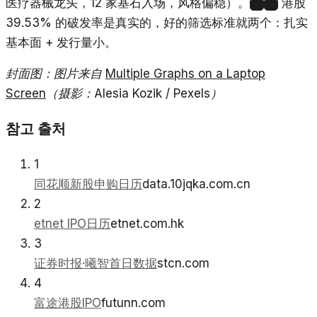
医疗器械龙头，12 家基石入场，风格偏稳）。
港股
22
32
39.53% 的破发率是真实的，好的筛选标准就两个：扎实
基本面 + 发行量小。
封面图：图片来自
Multiple Graphs on a Laptop
Screen
（摄影：Alesia Kozik / Pexels）
참고 출처
1
同花顺新股申购日历
data.10jqka.com.cn
2
etnet IPO日历
etnet.com.hk
3
证券时报·曦智首日数据
stcn.com
4
富途港股IPO
futunn.com