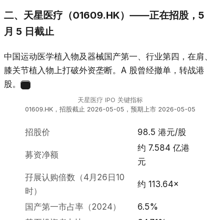
二、天星医疗（01609.HK）——正在招股，5
月 5 日截止
中国运动医学植入物及器械国产第一、行业第四，在肩、
膝关节植入物上打破外资垄断。A 股曾经撤单，转战港
股。
22
天星医疗 IPO 关键指标
01609.HK，招股截止 2026-05-05，预期上市 2026-05-05
招股价
98.5 港元/股
约 7.584 亿港
募资净额
元
孖展认购倍数（4月26日10
约 113.64×
时）
国产第一市占率（2024）
6.5%