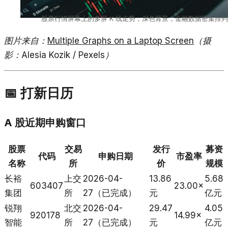
股票行情屏幕上的多屏 K 线走势，深色背景，金融数据密集排列
图片来自：
Multiple Graphs on a Laptop Screen
（摄
影：Alesia Kozik / Pexels）
📅 打新日历
A 股近期申购窗口
股票
交易
发行
募资
代码
申购日期
市盈率
名称
所
价
规模
长裕
上交
2026-04-
13.86
5.68
603407
23.00×
集团
所
27（已完成）
元
亿元
锐翔
北交
2026-04-
29.47
4.05
920178
14.99×
智能
所
27（已完成）
元
亿元