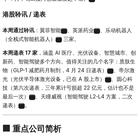
港股聆讯 / 递表
本周通过聆讯
：翼菲智能
、英派药业
、乐动机器人
16
17
（全栈式智能机器人）
三家。
18
本周递表 17 家
，涵盖 AI 医疗、光伏设备、智慧城市、创
新药、智能驾驶多个方向。值得关注的几个名字：质肽生
物（GLP-1 减肥药月制剂，4 月 24 日递表）
、帝尔激
18
光（光伏半导体激光设备，已在 A 股上市）
、圆心科
5
技（第六次递表，三年累计亏损超 22 亿元，估计也不是
最后一次）
、天瞳威视（智能驾驶 L2-L4 方案，二次
17
递表）
。
18
🏢 重点公司简析