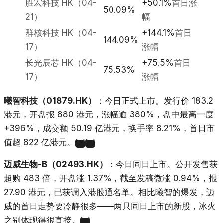
胜宏科技 HK（04-
+50.1%
首日涨
50.09%
21）
幅
群核科技 HK（04-
+144.1%
首日
144.09%
17）
涨幅
长光辰芯 HK（04-
+75.5%
首日
75.53%
17）
涨幅
曦智科技（01879.HK）
：今日正式上市。发行价 183.2
港元，开盘报 880 港元，涨幅逾 380%，盘中最高一度
+396%，成交额 50.19 亿港元，换手率 8.21%，首日市
值超 822 亿港元。
3
4
迈威生物-B（02493.HK）
：今日同日上市。公开发售获
超购 483 倍，开盘涨 1.37%，截至发稿微涨 0.94%，报
27.90 港元，已获调入港股通名单。相比曦智的爆发，迈
威的首日走势要冷静很多——两只同日上市的新股，冰火
之别体现得很直接。
5