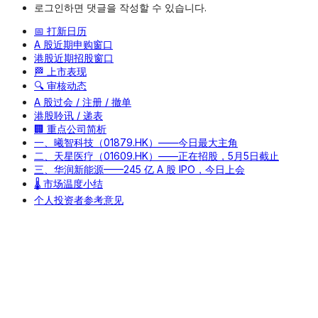
로그인하면 댓글을 작성할 수 있습니다.
📅 打新日历
A 股近期申购窗口
港股近期招股窗口
🏁 上市表现
🔍 审核动态
A 股过会 / 注册 / 撤单
港股聆讯 / 递表
🏢 重点公司简析
一、曦智科技（01879.HK）——今日最大主角
二、天星医疗（01609.HK）——正在招股，5月5日截止
三、华润新能源——245 亿 A 股 IPO，今日上会
🌡️ 市场温度小结
个人投资者参考意见