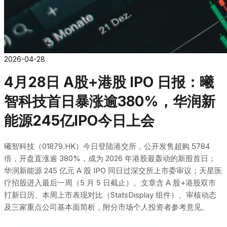
2026-04-28
4月28日 A股+港股 IPO 日报：曦
智科技首日暴涨逾380%，华润新
能源245亿IPO今日上会
曦智科技（01879.HK）今日登陆港交所，公开发售超购 5784
倍，开盘直涨逾 380%，成为 2026 年港股最轰动的新股首日；
华润新能源 245 亿元 A 股 IPO 同日过深交所上市委审议；天星医
疗招股进入最后一周（5 月 5 日截止）。文章含 A 股+港股双市
打新日历、本周上市表现对比（StatsDisplay 组件）、审核动态
及三家重点公司基本面简析，附分市场个人投资者参考意见。