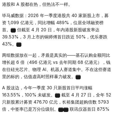
港股和 A 股都在热，但热法不一样。
毕马威数据：2026 年一季度港股共 40 家新股上市，募
资 1,099 亿港元，同比增幅 489%，位居全球融资榜
首。
但截至 4 月 20 日，年内港股新股破发率达
27
39.53%，3 月上市的铜师傅首日跌近 50%，优乐赛跌
43%。
28
两组数据放在一起，矛盾是真实的——基石认购金额同比
增长超 6 倍（496 亿港元 vs 去年同期 68 亿港元），钱
在往硅光芯片、物理 AI、机器人赛道集中。不在这些赛道
里的标的，估值虚高时照样暴力破发。
28
A 股这边，今年一季度 30 只新股首日平均涨幅
163.55%，100% 未破发。
截至 4 月 27 日，全年 52
29
只新股累计募资 476.70 亿元，长裕集团超购倍数 5793
倍，中签率已是万分位级别。
联讯仪器首日 875%
30
31