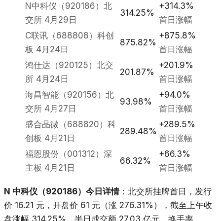
N中科仪（920186）北
+314.3%
314.25%
交所 4月29日
首日涨幅
C联讯（688808）科创
+875.8%
875.82%
板 4月24日
首日涨幅
鸿仕达（920125）北交
+201.9%
201.87%
所 4月24日
首日涨幅
海昌智能（920156）北
+94.0%
93.98%
交所 4月27日
首日涨幅
盛合晶微（688820）科
+289.5%
289.48%
创板 4月21日
首日涨幅
福恩股份（001312）深
+66.3%
66.32%
主板 4月21日
首日涨幅
N 中科仪（920186）今日详情
：北交所挂牌首日，发行
价 16.21 元，开盘价 61 元（涨 276.31%），截至上午收
盘涨幅 314.25%，半日成交额 27.03 亿元，换手率