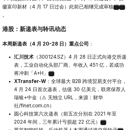
徽富印新材（4 月 17 日过会）此前已相继完成审核
12
13
。
港股：新递表与聆讯动态
本周新递表（4 月 20-28 日）重点公司
：
汇川技术
（300124.SZ）4 月 28 日正式向港交所递
表，工业自动化头部厂商、年收入 451 亿，若成功
将冲刺「A+H」
14
XTransfer-W
：全球最大 B2B 跨境贸易支付平台，
4 月 24 日首次递表，估值 30 亿美元，联席保荐人
瑞银+中金（⚠️ 无独立 URL，来源：财华
社/finet.com.cn）
圆心科技第六次递表（前五次分别在 2021 年至
2024 年间，三年累计亏损超 22 亿元）
15