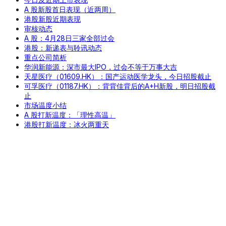
A 股新股首日表现（近两周）
港股新股近期表现
审核动态
A 股：4月28日三家全部过会
港股：新递表与聆讯动态
重点公司简析
华润新能源：深市最大IPO，过会不等于万事大吉
天星医疗（01609.HK）：国产运动医学龙头，今日招股截止
可孚医疗（01187.HK）：背背佳背后的A+H新股，明日招股截
止
市场温度小结
A 股打新温度：「理性高温」
港股打新温度：冰火两重天