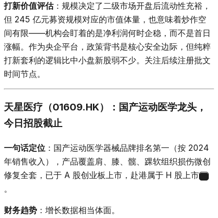
打新价值评估
：规模决定了二级市场开盘后流动性充裕，
但 245 亿元募资规模对应的市值体量，也意味着炒作空
间有限——机构会盯着的是净利润何时企稳，而不是首日
涨幅。作为央企平台，政策背书是核心安全边际，但纯粹
打新套利的逻辑比中小盘新股弱不少。关注后续注册批文
时间节点。
天星医疗（01609.HK）：国产运动医学龙头，
今日招股截止
一句话定位
：国产运动医学器械品牌排名第一（按 2024
年销售收入），产品覆盖肩、膝、髋、踝软组织损伤微创
修复全套，已于 A 股创业板上市，赴港属于 H 股上市
18
。
财务趋势
：增长数据相当体面。