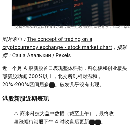
交易系统实时盘口行情显示屏，暖橙色数据映衬深色背景，展现市场
图片来自：
The concept of trading on a
cryptocurrency exchange - stock market chart
，摄影
师：Саша Алалыкин / Pexels
近一个月 A 股新股首日表现整体强劲，科创板和创业板头
部新股动辄 300%以上，北交所则相对温和，
20%-200%区间居多
。破发几乎没有出现。
7
港股新股近期表现
⚠️ 商米科技为盘中数据（截至上午），最终收
盘涨幅待港股下午 4 时收盘后更新
。
1
8