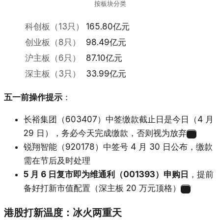
按板块分类
科创板（13只）
165.80亿元
创业板（8只）
98.49亿元
沪主板（6只）
87.10亿元
深主板（3只）
33.99亿元
五一前操作提示
：
长裕集团（603407）中签缴款截止日是今日（4 月
29 日），务必今天完成缴款，否则视为放弃
24
锐翔智能（920178）中签号 4 月 30 日公布，缴款
需在节后及时处理
5 月 6 日复市即为维通利（001393）申购日
，提前
备好打新市值配置（深主板 20 万元顶格）
4
港股打新温度：冰火两重天