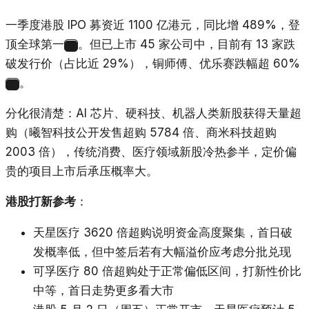
一季度港股 IPO 募资近 1100 亿港元，同比增 489%，登
顶全球第一
。但已上市 45 家公司中，目前有 13 家跌
25
破发行价（占比近 29%），铜师傅、优乐赛跌幅超 60%
。
26
分化很清楚：AI 芯片、硬科技、机器人类新股获得天量超
购（曦智科技公开发售超购 5784 倍、商米科技超购
2003 倍），传统消费、医疗领域新股冷热参半，定价偏
贵的项目上市后承压概率大。
港股打新参考
：
天星医疗 3620 倍超购说明资金高度聚集，首日破
发概率低，但中签后若有大幅溢价应考虑分批兑现
可孚医疗 80 倍超购处于正常偏低区间，打新性价比
中等，首日走势更多看大市