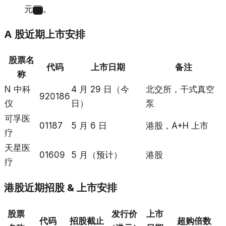
元
。
4
A 股近期上市安排
股票名
代码
上市日期
备注
称
N 中科
4 月 29 日（今
北交所，干式真空
920186
仪
日）
泵
可孚医
01187
5 月 6 日
港股，A+H 上市
疗
天星医
01609
5 月（预计）
港股
疗
港股近期招股 & 上市安排
股票
发行价
上市
代码
招股截止
超购倍数