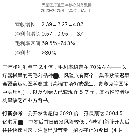
天星医疗近三年核心财务数据
2023-2025年（单位：亿元）
营收增长
2.39→3.27→4.03
净利润增长
0.57→0.95→1.37
毛利率区间
69.6%–74.3%
净利率
>30%
三年净利润翻了 2.4 倍，毛利率稳定在 70%左右——医
疗器械里的高毛利品种
。风险点有两个：集采政策迟早
18
会覆盖运动医学赛道（高端市场仍被强生、史赛克等国际
巨头压制），以及创始人已套现近 5 亿元，基石投资者结
构里缺乏产业方背书。
打新参考
：公开发售超购 3620 倍，孖展额达 3004.51
亿港元
，中签后首日破发风险较低，但热门新股开盘后
19
往往快速回落，注意出货节奏。招股截止为
今日（4 月