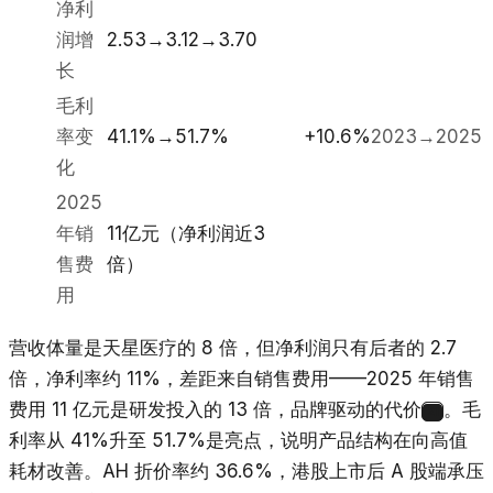
净利
润增
2.53→3.12→3.70
长
毛利
率变
41.1%→51.7%
+10.6%
2023→2025
化
2025
年销
11亿元（净利润近3
售费
倍）
用
营收体量是天星医疗的 8 倍，但净利润只有后者的 2.7
倍，净利率约 11%，差距来自销售费用——2025 年销售
费用 11 亿元是研发投入的 13 倍，品牌驱动的代价
。毛
21
利率从 41%升至 51.7%是亮点，说明产品结构在向高值
耗材改善。AH 折价率约 36.6%，港股上市后 A 股端承压