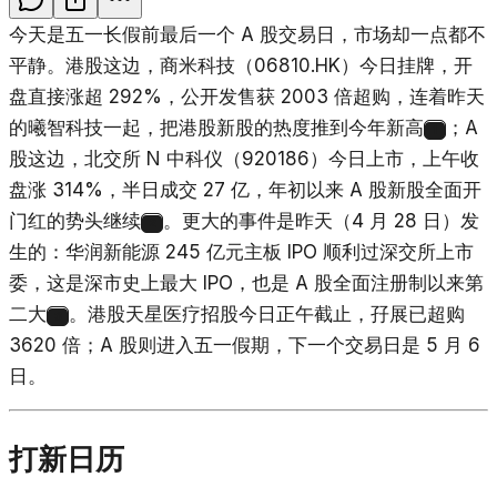
今天是五一长假前最后一个 A 股交易日，市场却一点都不
平静。港股这边，商米科技（06810.HK）今日挂牌，开
盘直接涨超 292%，公开发售获 2003 倍超购，连着昨天
的曦智科技一起，把港股新股的热度推到今年新高
；A
1
股这边，北交所 N 中科仪（920186）今日上市，上午收
盘涨 314%，半日成交 27 亿，年初以来 A 股新股全面开
门红的势头继续
。更大的事件是昨天（4 月 28 日）发
2
生的：华润新能源 245 亿元主板 IPO 顺利过深交所上市
委，这是深市史上最大 IPO，也是 A 股全面注册制以来第
二大
。港股天星医疗招股今日正午截止，孖展已超购
3
3620 倍；A 股则进入五一假期，下一个交易日是 5 月 6
日。
打新日历