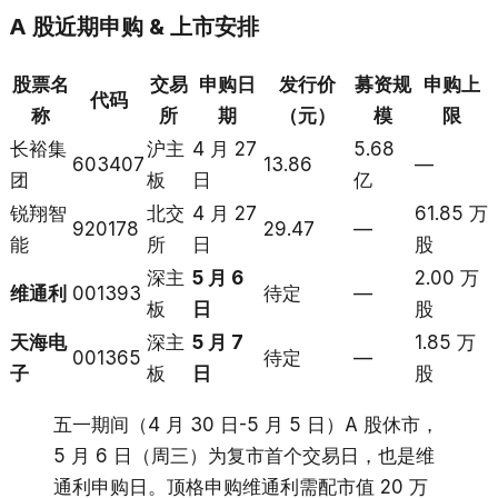
A 股近期申购 & 上市安排
股票名
交易
申购日
发行价
募资规
申购上
代码
称
所
期
（元）
模
限
长裕集
沪主
4 月 27
5.68
603407
13.86
—
团
板
日
亿
锐翔智
北交
4 月 27
61.85 万
920178
29.47
—
能
所
日
股
深主
5 月 6
2.00 万
维通利
001393
待定
—
板
日
股
天海电
深主
5 月 7
1.85 万
001365
待定
—
子
板
日
股
五一期间（4 月 30 日-5 月 5 日）A 股休市，
5 月 6 日（周三）为复市首个交易日，也是维
通利申购日。顶格申购维通利需配市值 20 万