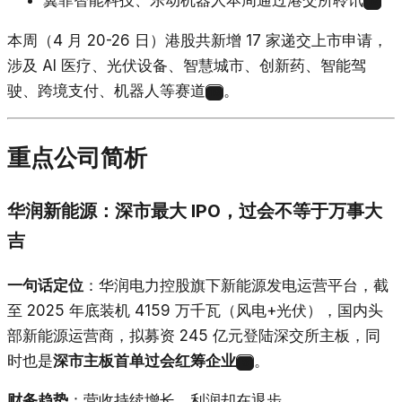
翼菲智能科技、乐动机器人本周通过港交所聆讯
16
本周（4 月 20-26 日）港股共新增 17 家递交上市申请，
涉及 AI 医疗、光伏设备、智慧城市、创新药、智能驾
驶、跨境支付、机器人等赛道
。
16
重点公司简析
华润新能源：深市最大 IPO，过会不等于万事大
吉
一句话定位
：华润电力控股旗下新能源发电运营平台，截
至 2025 年底装机 4159 万千瓦（风电+光伏），国内头
部新能源运营商，拟募资 245 亿元登陆深交所主板，同
时也是
深市主板首单过会红筹企业
。
3
财务趋势
：营收持续增长，利润却在退步。