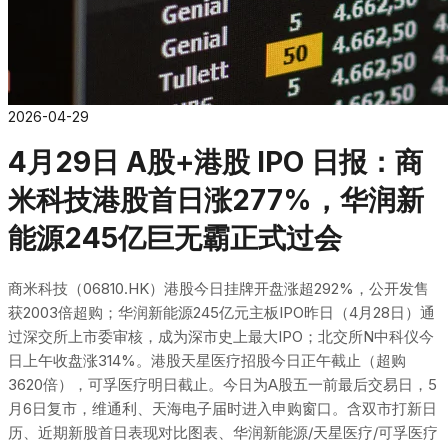
2026-04-29
4月29日 A股+港股 IPO 日报：商
米科技港股首日涨277%，华润新
能源245亿巨无霸正式过会
商米科技（06810.HK）港股今日挂牌开盘涨超292%，公开发售
获2003倍超购；华润新能源245亿元主板IPO昨日（4月28日）通
过深交所上市委审核，成为深市史上最大IPO；北交所N中科仪今
日上午收盘涨314%。港股天星医疗招股今日正午截止（超购
3620倍），可孚医疗明日截止。今日为A股五一前最后交易日，5
月6日复市，维通利、天海电子届时进入申购窗口。含双市打新日
历、近期新股首日表现对比图表、华润新能源/天星医疗/可孚医疗