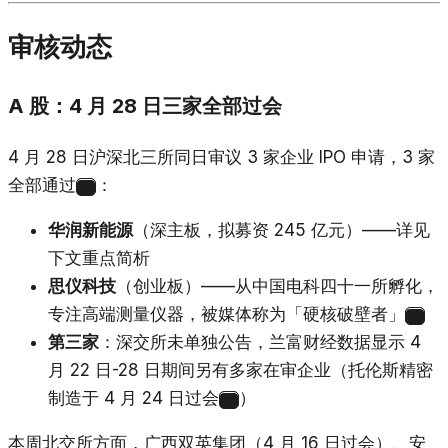
审核动态
A 股：4 月 28 日三家全部过会
4 月 28 日沪深北三所同日审议 3 家企业 IPO 申请，3 家
全部通过
：
9
华润新能源
（深主板，拟募资 245 亿元）——详见
下文重点简析
思仪科技
（创业板）——从中国电科四十一所孵化，
专注高端测量仪器，被媒体称为「硬核破壁者」
10
第三家
：深交所未单独公告，兰富财经数据显示 4
月 22 日-28 日期间另有多家在审企业（托伦斯精密
制造于 4 月 24 日过会
）
11
本周北交所方面，广西双英集团（4 月 16 日过会）、安