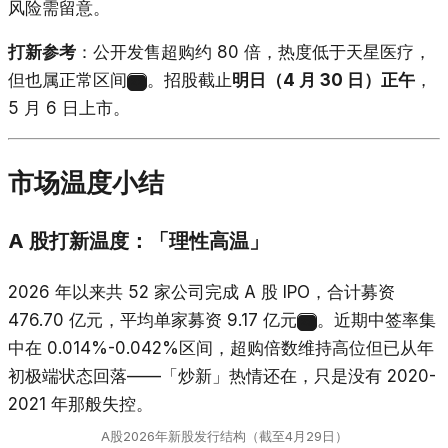
风险需留意。
打新参考
：公开发售超购约 80 倍，热度低于天星医疗，
但也属正常区间
。招股截止
明日（4 月 30 日）正午
，
22
5 月 6 日上市。
市场温度小结
A 股打新温度：「理性高温」
2026 年以来共 52 家公司完成 A 股 IPO，合计募资
476.70 亿元，平均单家募资 9.17 亿元
。近期中签率集
23
中在 0.014%-0.042%区间，超购倍数维持高位但已从年
初极端状态回落——「炒新」热情还在，只是没有 2020-
2021 年那般失控。
A股2026年新股发行结构（截至4月29日）