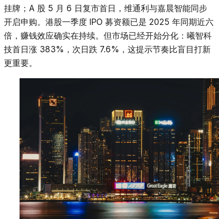
挂牌；A 股 5 月 6 日复市首日，维通利与嘉晨智能同步
开启申购。港股一季度 IPO 募资额已是 2025 年同期近六
倍，赚钱效应确实在持续。但市场已经开始分化：曦智科
技首日涨 383%，次日跌 7.6%，这提示节奏比盲目打新
更重要。