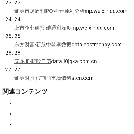
23
证券市场周刊IPO号·维通利分析
mp.weixin.qq.com
24
上市企业研报·维通利深度
mp.weixin.qq.com
25
东方财富·新股中签率数据
data.eastmoney.com
26
同花顺·新股日历
data.10jqka.com.cn
27
证券时报·假期前市场情绪
stcn.com
関連コンテンツ