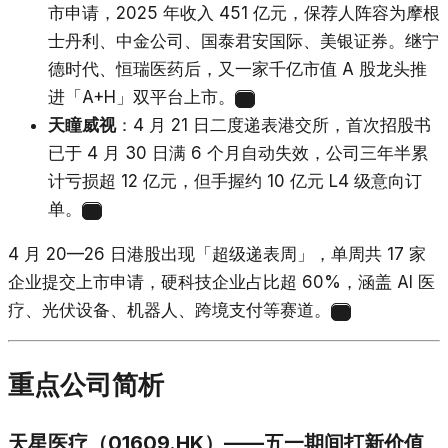
市申请，2025 年收入 451 亿元，保荐人阵容为摩根
士丹利、中金公司、国泰君安国际、美银证券。继宁
德时代、恒瑞医药后，又一家千亿市值 A 股龙头推
进「A+H」双平台上市。
17
天瞳威视
：4 月 21 日二度递表港交所，首次招股书
已于 4 月 30 日满 6 个月自动失效，公司三年半累
计亏损超 12 亿元，但手握约 10 亿元 L4 级意向订
单。
18
4 月 20—26 日港股出现「超级递表周」，单周共 17 家
企业提交上市申请，硬科技企业占比超 60%，涵盖 AI 医
疗、光伏设备、机器人、跨境支付等赛道。
19
重点公司简析
天星医疗（01609.HK）——五一期间打新价值