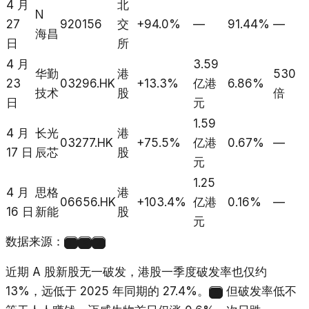
4 月
北
N
27
920156
交
+94.0%
—
91.44%
—
海昌
日
所
4 月
3.59
华勤
港
530
23
03296.HK
+13.3%
亿港
6.86%
技术
股
倍
日
元
1.59
4 月
长光
港
03277.HK
+75.5%
亿港
0.67%
—
17 日
辰芯
股
元
1.25
4 月
思格
港
06656.HK
+103.4%
亿港
0.16%
—
16 日
新能
股
元
数据来源：
1
2
3
近期 A 股新股无一破发，港股一季度破发率也仅约
13%，远低于 2025 年同期的 27.4%。
但破发率低不
4