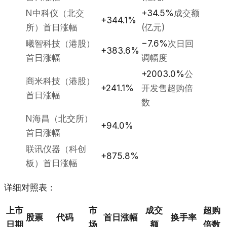
N中科仪（北交
+34.5%
成交额
+344.1%
所）首日涨幅
(亿元)
曦智科技（港股）
−7.6%
次日回
+383.6%
首日涨幅
调幅度
+2003.0%
公
商米科技（港股）
+241.1%
开发售超购倍
首日涨幅
数
N海昌（北交所）
+94.0%
首日涨幅
联讯仪器（科创
+875.8%
板）首日涨幅
详细对照表：
上市
市
成交
超购
股票
代码
首日涨幅
换手率
日期
场
额
倍数