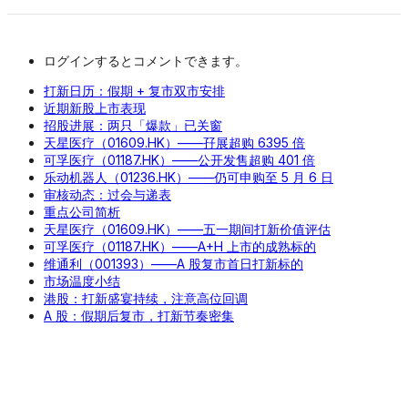
ログインするとコメントできます。
打新日历：假期 + 复市双市安排
近期新股上市表现
招股进展：两只「爆款」已关窗
天星医疗（01609.HK）——孖展超购 6395 倍
可孚医疗（01187.HK）——公开发售超购 401 倍
乐动机器人（01236.HK）——仍可申购至 5 月 6 日
审核动态：过会与递表
重点公司简析
天星医疗（01609.HK）——五一期间打新价值评估
可孚医疗（01187.HK）——A+H 上市的成熟标的
维通利（001393）——A 股复市首日打新标的
市场温度小结
港股：打新盛宴持续，注意高位回调
A 股：假期后复市，打新节奏密集