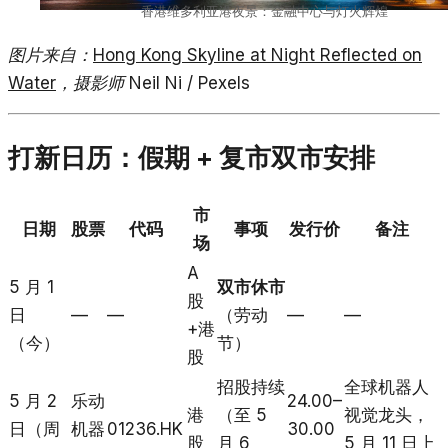
香港维多利亚港夜景：金融中心与灯火辉煌
图片来自：
Hong Kong Skyline at Night Reflected on
Water
，摄影师 Neil Ni / Pexels
打新日历：假期 + 复市双市安排
市
日期
股票
代码
事项
发行价
备注
场
A
5 月 1
双市休市
股
日
—
—
（劳动
—
—
+港
（今）
节）
股
招股持续
全球机器人
5 月 2
乐动
24.00–
港
（至 5
视觉龙头，
日（周
机器
01236.HK
30.00
股
月 6
5 月 11 日上