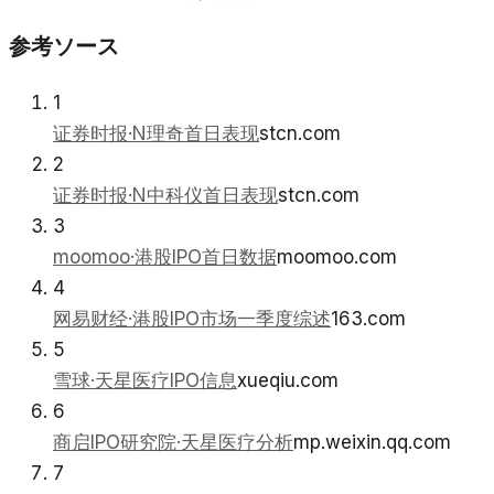
参考ソース
1
证券时报·N理奇首日表现
stcn.com
2
证券时报·N中科仪首日表现
stcn.com
3
moomoo·港股IPO首日数据
moomoo.com
4
网易财经·港股IPO市场一季度综述
163.com
5
雪球·天星医疗IPO信息
xueqiu.com
6
商启IPO研究院·天星医疗分析
mp.weixin.qq.com
7