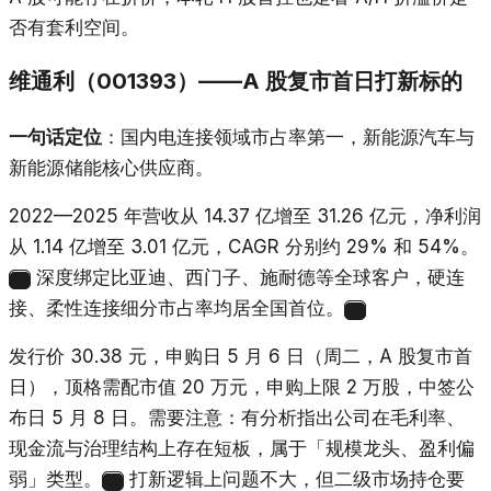
否有套利空间。
维通利（001393）——A 股复市首日打新标的
一句话定位
：国内电连接领域市占率第一，新能源汽车与
新能源储能核心供应商。
2022—2025 年营收从 14.37 亿增至 31.26 亿元，净利润
从 1.14 亿增至 3.01 亿元，CAGR 分别约 29% 和 54%。
深度绑定比亚迪、西门子、施耐德等全球客户，硬连
23
接、柔性连接细分市占率均居全国首位。
24
发行价 30.38 元，申购日 5 月 6 日（周二，A 股复市首
日），顶格需配市值 20 万元，申购上限 2 万股，中签公
布日 5 月 8 日。需要注意：有分析指出公司在毛利率、
现金流与治理结构上存在短板，属于「规模龙头、盈利偏
弱」类型。
打新逻辑上问题不大，但二级市场持仓要
24