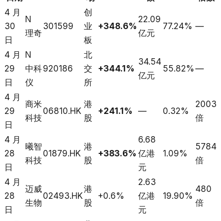
4 月
创
N
22.09
30
301599
业
+348.6%
77.24%
—
理奇
亿元
日
板
4 月
N
北
34.54
29
中科
920186
交
+344.1%
55.82%
—
亿元
日
仪
所
4 月
商米
港
2003
29
06810.HK
+241.1%
—
0.32%
科技
股
倍
日
4 月
6.68
曦智
港
5784
28
01879.HK
+383.6%
亿港
1.09%
科技
股
倍
日
元
4 月
2.63
迈威
港
480
28
02493.HK
+0.6%
亿港
19.90%
生物
股
倍
日
元