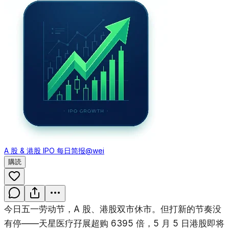
A 股 & 港股 IPO 每日简报
@wei
購読
今日五一劳动节，A 股、港股双市休市。但打新的节奏没
有停——天星医疗孖展超购 6395 倍，5 月 5 日港股即将