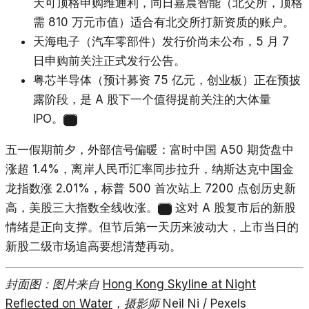
天可顶格申购维通利，同日嘉晨智能（北交所，顶格
需 810 万元市值）适合有北交所打新资质的账户。
天海电子（汽车零部件）发行价尚未公布，5 月 7
日申购前关注正式发行公告。
粤芯半导体（预计募资 75 亿元，创业板）正在预披
露阶段，是 A 股下一个值得提前关注的大体量
IPO。
26
五一假期前夕，外部信号偏暖：富时中国 A50 期货盘中
涨超 1.4%，离岸人民币汇率同步拉升，纳斯达克中国金
龙指数涨 2.01%，标普 500 首次站上 7200 点创历史新
高，美股三大指数全线收涨。
这对 A 股复市后的新股
27
情绪是正向支撑。但节后第一天历来波动大，上市当日的
新股二级市场追高要想清楚再动。
封面图：图片来自
Hong Kong Skyline at Night
Reflected on Water
，摄影师 Neil Ni / Pexels