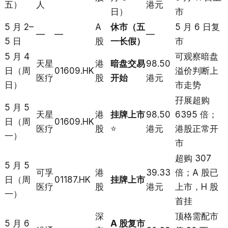
五）
人
港元
日）
市
5 月 2–
A
休市（五
5 月 6 日复
—
—
—
5 日
股
一长假）
市
5 月 4
可观察暗盘
天星
港
暗盘交易
98.50
日（周
01609.HK
溢价判断上
医疗
股
开始
港元
日）
市走势
孖展超购
5 月 5
天星
港
挂牌上市
98.50
6395 倍；
日（周
01609.HK
医疗
股
⭐
港元
港股正常开
一）
市
超购 307
5 月 5
可孚
港
39.33
倍；A 股已
日（周
01187.HK
挂牌上市
医疗
股
港元
上市，H 股
一）
首挂
深
顶格需配市
5 月 6
A 股复市