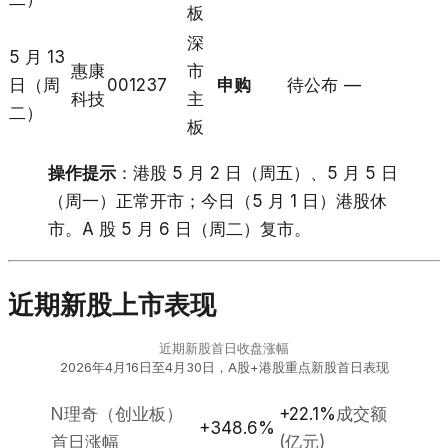
板
深
5 月 13
惠康
市
日（周
001237
申购
待公布
—
科技
主
二）
板
操作提示
：港股 5 月 2 日（周五）、5 月 5 日
（周一）正常开市；今日（5 月 1 日）港股休
市。A 股 5 月 6 日（周二）复市。
近期新股上市表现
近期新股首日收盘涨幅
2026年4月16日至4月30日，A股+港股重点新股首日表现
N理奇（创业板）
+22.1%
成交额
+348.6%
首日涨幅
(亿元)