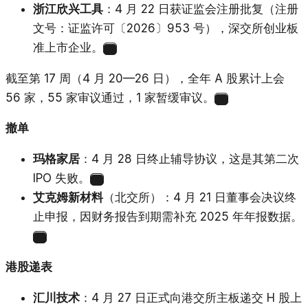
浙江欣兴工具
：4 月 22 日获证监会注册批复（注册
文号：证监许可〔2026〕953 号），深交所创业板
准上市企业。
13
截至第 17 周（4 月 20—26 日），全年 A 股累计上会
56 家，55 家审议通过，1 家暂缓审议。
14
撤单
玛格家居
：4 月 28 日终止辅导协议，这是其第二次
IPO 失败。
15
艾克姆新材料
（北交所）：4 月 21 日董事会决议终
止申报，因财务报告到期需补充 2025 年年报数据。
16
港股递表
汇川技术
：4 月 27 日正式向港交所主板递交 H 股上