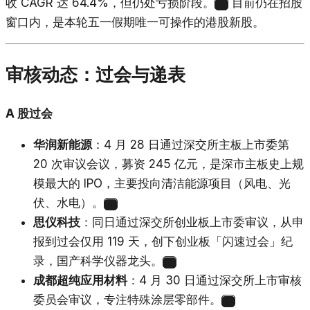
收 CAGR 达 64.4%，但仍处亏损阶段。
目前仍在招股
9
窗口内，是本轮五一假期唯一可操作的港股新股。
审核动态：过会与递表
A 股过会
华润新能源
：4 月 28 日通过深交所主板上市委第
20 次审议会议，募资 245 亿元，是深市主板史上规
模最大的 IPO，主要投向清洁能源项目（风电、光
伏、水电）。
10
思仪科技
：同日通过深交所创业板上市委审议，从申
报到过会仅用 119 天，创下创业板「闪速过会」纪
录，国产科学仪器龙头。
11
成都超纯应用材料
：4 月 30 日通过深交所上市审核
委员会审议，专注特殊涂层零部件。
12