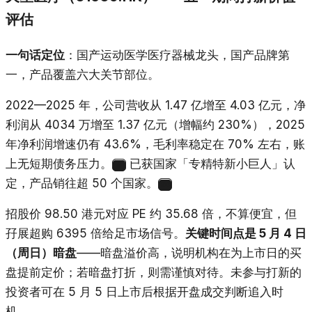
评估
一句话定位
：国产运动医学医疗器械龙头，国产品牌第
一，产品覆盖六大关节部位。
2022—2025 年，公司营收从 1.47 亿增至 4.03 亿元，净
利润从 4034 万增至 1.37 亿元（增幅约 230%），2025
年净利润增速仍有 43.6%，毛利率稳定在 70% 左右，账
上无短期债务压力。
已获国家「专精特新小巨人」认
6
定，产品销往超 50 个国家。
20
招股价 98.50 港元对应 PE 约 35.68 倍，不算便宜，但
孖展超购 6395 倍给足市场信号。
关键时间点是 5 月 4 日
（周日）暗盘
——暗盘溢价高，说明机构在为上市日的买
盘提前定价；若暗盘打折，则需谨慎对待。未参与打新的
投资者可在 5 月 5 日上市后根据开盘成交判断追入时
机。