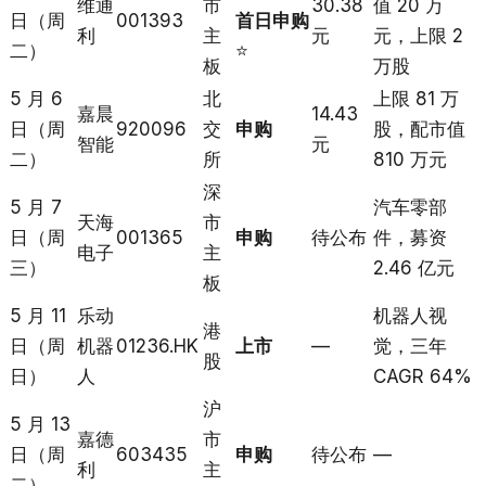
维通
市
30.38
值 20 万
日（周
001393
首日申购
利
主
元
元，上限 2
二）
⭐
板
万股
5 月 6
北
上限 81 万
嘉晨
14.43
日（周
920096
交
申购
股，配市值
智能
元
二）
所
810 万元
深
5 月 7
汽车零部
天海
市
日（周
001365
申购
待公布
件，募资
电子
主
三）
2.46 亿元
板
5 月 11
乐动
机器人视
港
日（周
机器
01236.HK
上市
—
觉，三年
股
日）
人
CAGR 64%
沪
5 月 13
嘉德
市
日（周
603435
申购
待公布
—
利
主
二）