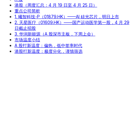
港股（周度汇总：4 月 19 日至 4 月 25 日）
重点公司简析
1. 曦智科技-P（01879.HK）——AI 硅光芯片，明日上市
2. 天星医疗（01609.HK）——国产运动医学第一股，4 月 29
日截止招股
3. 华润新能源（A 股深市主板，下周上会）
市场温度小结
A 股打新温度：偏热，低中签率时代
港股打新温度：极度分化，谨慎筛选