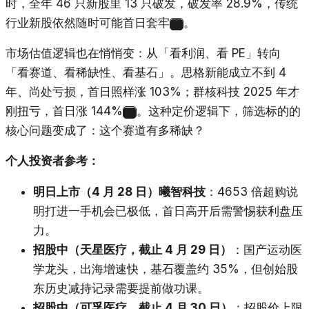
时，全年 46 只新股里 13 只破发，破发率 28.9%，传统
行业新股依然随时可能首日套牢
。
18
市场估值逻辑也在悄悄变：从「看利润、看 PE」转向
「看赛道、看稀缺性、看基石」。思格新能成立不到 4
年、尚处亏损，首日照样涨 103%；群核科技 2025 年才
刚扭亏，首日涨 144%
。这种定价逻辑下，筛选标的的
19
核心问题变成了：这个赛道有多稀缺？
个人投资者参考：
明日上市（4 月 28 日）曦智科技
：4653 倍超购说
明打进一手机会已极低，首日高开后需警惕获利盘压
力。
招股中（天星医疗，截止 4 月 29 日）
：国产运动医
学龙头，出海增速快，基石覆盖约 35%，但创始股
东历史减持记录需要提前做功课。
招股中（可孚医疗，截止 4 月 30 日）
：招股价上限