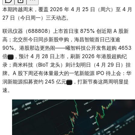
本期跨越周末，覆盖 2026 年 4 月 25 日（周六）至 4 月
27 日（今日周一）三天动态。
联讯仪器（688808）上市首日涨 875% 创近期 A 股新
高；北交所今日同步新股申购，海昌智能首日已涨逾
90%。港股那边更热闹——曦智科技公开发售超购 4653
倍
，预计 4 月 28 日上市，刷新 2026 年港股超购纪
1
录；商米科技（BIoT 龙头）则计划明日（4 月 29 日）挂
牌。A 股下周还有体量最大的一笔新能源 IPO 待上会：华
润新能源拟募资约 245 亿元
，打新节奏这两周明显提
2
速。