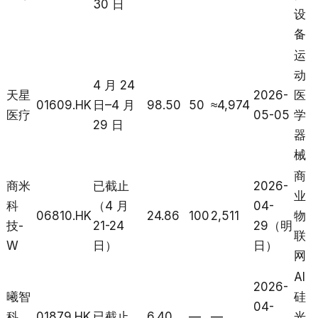
30 日
设
备
运
动
4 月 24
天星
2026-
医
01609.HK
日–4 月
98.50
50
≈4,974
医疗
05-05
学
29 日
器
械
商
商米
已截止
2026-
业
科
（4 月
04-
06810.HK
24.86
100
2,511
物
技-
21-24
29（明
联
W
日）
日）
网
AI
2026-
曦智
硅
04-
科
01879.HK
已截止
6.40
—
—
光