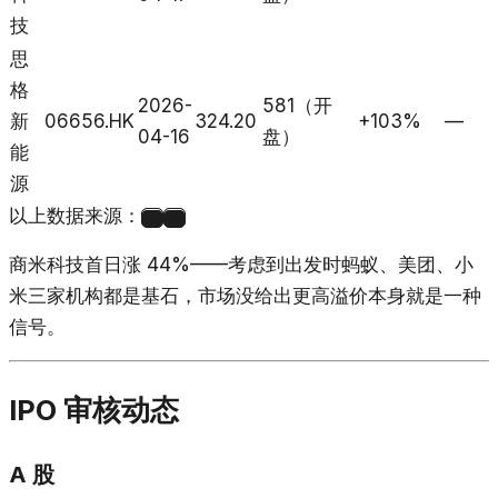
技
思
格
2026-
581（开
新
06656.HK
324.20
+103%
—
04-16
盘）
能
源
以上数据来源：
7
8
商米科技首日涨 44%——考虑到出发时蚂蚁、美团、小
米三家机构都是基石，市场没给出更高溢价本身就是一种
信号。
IPO 审核动态
A 股