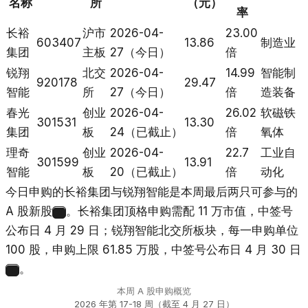
名称
所
（元）
率
长裕
沪市
2026-04-
23.00
603407
13.86
制造业
集团
主板
27（今日）
倍
锐翔
北交
2026-04-
14.99
智能制
920178
29.47
智能
所
27（今日）
倍
造装备
春光
创业
2026-04-
26.02
软磁铁
301531
13.30
集团
板
24（已截止）
倍
氧体
理奇
创业
2026-04-
22.7
工业自
301599
13.91
智能
板
20（已截止）
倍
动化
今日申购的长裕集团与锐翔智能是本周最后两只可参与的
A 股新股
。长裕集团顶格申购需配 11 万市值，中签号
3
公布日 4 月 29 日；锐翔智能北交所板块，每一申购单位
100 股，申购上限 61.85 万股，中签号公布日 4 月 30 日
。
4
本周 A 股申购概览
2026 年第 17-18 周（截至 4 月 27 日）