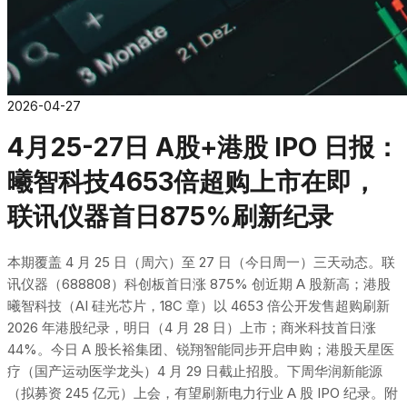
2026-04-27
4月25-27日 A股+港股 IPO 日报：
曦智科技4653倍超购上市在即，
联讯仪器首日875%刷新纪录
本期覆盖 4 月 25 日（周六）至 27 日（今日周一）三天动态。联
讯仪器（688808）科创板首日涨 875% 创近期 A 股新高；港股
曦智科技（AI 硅光芯片，18C 章）以 4653 倍公开发售超购刷新
2026 年港股纪录，明日（4 月 28 日）上市；商米科技首日涨
44%。今日 A 股长裕集团、锐翔智能同步开启申购；港股天星医
疗（国产运动医学龙头）4 月 29 日截止招股。下周华润新能源
（拟募资 245 亿元）上会，有望刷新电力行业 A 股 IPO 纪录。附