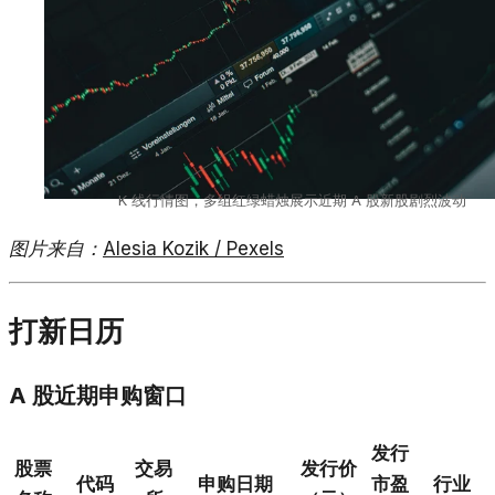
K 线行情图，多组红绿蜡烛展示近期 A 股新股剧烈波动
图片来自：
Alesia Kozik / Pexels
打新日历
A 股近期申购窗口
发行
股票
交易
发行价
代码
申购日期
市盈
行业