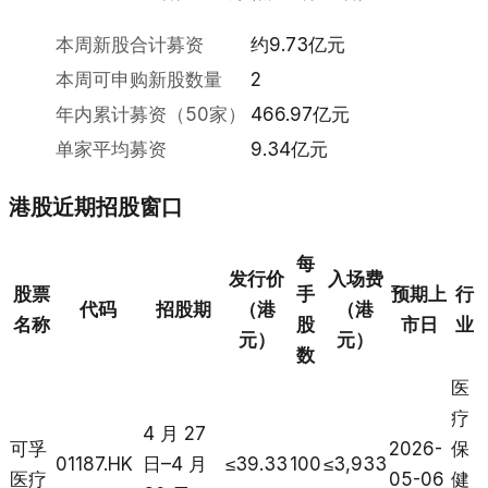
本周新股合计募资
约9.73亿元
本周可申购新股数量
2
年内累计募资（50家）
466.97亿元
单家平均募资
9.34亿元
港股近期招股窗口
每
发行价
入场费
股票
手
预期上
行
代码
招股期
（港
（港
名称
股
市日
业
元）
元）
数
医
疗
4 月 27
可孚
2026-
保
01187.HK
日–4 月
≤39.33
100
≤3,933
医疗
05-06
健