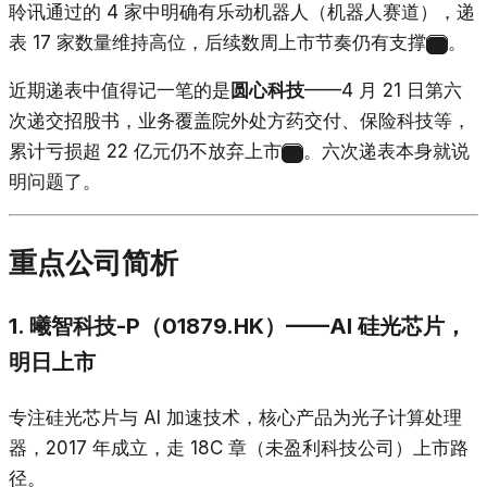
聆讯通过的 4 家中明确有乐动机器人（机器人赛道），递
表 17 家数量维持高位，后续数周上市节奏仍有支撑
。
1
近期递表中值得记一笔的是
圆心科技
——4 月 21 日第六
次递交招股书，业务覆盖院外处方药交付、保险科技等，
累计亏损超 22 亿元仍不放弃上市
。六次递表本身就说
14
明问题了。
重点公司简析
1. 曦智科技-P（01879.HK）——AI 硅光芯片，
明日上市
专注硅光芯片与 AI 加速技术，核心产品为光子计算处理
器，2017 年成立，走 18C 章（未盈利科技公司）上市路
径。