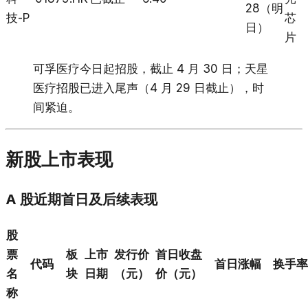
28（明
技-P
芯
日）
片
可孚医疗今日起招股，截止 4 月 30 日；天星
医疗招股已进入尾声（4 月 29 日截止），时
间紧迫。
新股上市表现
A 股近期首日及后续表现
股
票
板
上市
发行价
首日收盘
代码
首日涨幅
换手率
名
块
日期
（元）
价（元）
称