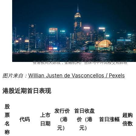
香港夜间天际线，金融机构广告牌与中环高楼交相辉映
图片来自：
Willian Justen de Vasconcellos / Pexels
港股近期首日表现
股
发行价
首日收盘
票
上市
超购
代码
（港
价（港
首日涨幅
名
日期
倍数
元）
元）
称