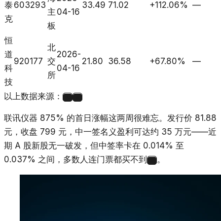
泰
603293
33.49
71.02
+112.06%
—
主
04-16
克
板
恒
北
道
2026-
920177
交
21.80
36.58
+67.80%
—
科
04-16
所
技
以上数据来源：
4
5
联讯仪器 875% 的首日涨幅这两周很难忘。发行价 81.88
元，收盘 799 元，中一签名义盈利可达约 35 万元——近
期 A 股新股无一破发，但中签率卡在 0.014% 至
0.037% 之间，多数人连门票都买不到
。
6