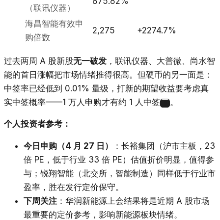
875.82%
（联讯仪器）
海昌智能有效申
2,275
+2274.7%
购倍数
过去两周 A 股新股
无一破发
，联讯仪器、大普微、尚水智
能的首日涨幅把市场情绪推得很高。但硬币的另一面是：
中签率已经低到 0.01% 量级，打新的期望收益要考虑真
实中签概率——1 万人申购才有约 1 人中签
。
6
个人投资者参考：
今日申购（4 月 27 日）
：长裕集团（沪市主板，23
倍 PE，低于行业 33 倍 PE）估值折价明显，值得参
与；锐翔智能（北交所，智能制造）同样低于行业市
盈率，胜在发行定价保守。
下周关注
：华润新能源上会结果将是近期 A 股市场
最重要的定价参考，影响新能源板块情绪。