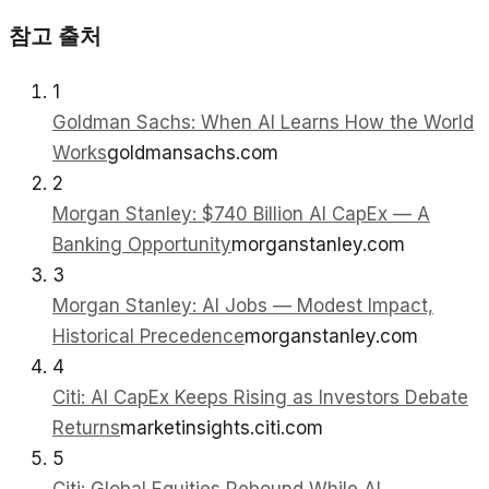
참고 출처
1
Goldman Sachs: When AI Learns How the World
Works
goldmansachs.com
2
Morgan Stanley: $740 Billion AI CapEx — A
Banking Opportunity
morganstanley.com
3
Morgan Stanley: AI Jobs — Modest Impact,
Historical Precedence
morganstanley.com
4
Citi: AI CapEx Keeps Rising as Investors Debate
Returns
marketinsights.citi.com
5