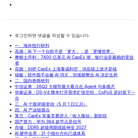
로그인하면 댓글을 작성할 수 있습니다.
一、海外投行研判
高盛：AI 下一个台阶不是「更大」，是「更懂世界」
摩根士丹利：7400 亿美元 AI CapEx 潮，银行业是最稳的受益
者
花旗：别把 CapEx 上涨看成利空，供应链上游才是锚
瑞银：软件股不会被 AI 消灭，但谁能整合 AI 决定生死
二、国内券商研判
中信证券：26Q2 大模型最大看点在 Agent 与多模态
华泰证券：DS-V4 降本打开需求扩张空间，CoPoS 是封装下一
步
三、AI 个股评级变动（5 月 1 日汇总）
四、AI 产业链观点
算力：CapEx 军备竞赛进入「收入驱动」新阶段
国产算力：华为 384 超节点是信号
存储：DDR5 超级周期或延伸至 2027
AI 硬件全景：21 个细分方向已成体系