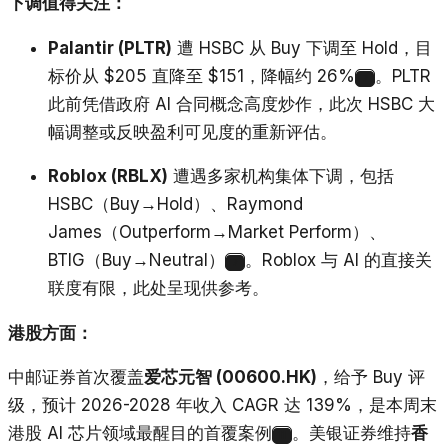
下调值得关注：
Palantir (PLTR)
遭 HSBC 从 Buy 下调至 Hold，目
标价从 $205 直降至 $151，降幅约 26%
。PLTR
7
此前凭借政府 AI 合同概念高度炒作，此次 HSBC 大
幅调整或反映盈利可见度的重新评估。
Roblox (RBLX)
遭遇多家机构集体下调，包括
HSBC（Buy→Hold）、Raymond
James（Outperform→Market Perform）、
BTIG（Buy→Neutral）
。Roblox 与 AI 的直接关
7
联度有限，此处呈现供参考。
港股方面：
中邮证券首次覆盖
爱芯元智 (00600.HK)
，给予 Buy 评
级，预计 2026-2028 年收入 CAGR 达 139%，是本周末
港股 AI 芯片领域最醒目的首覆案例
。美银证券维持
香
11