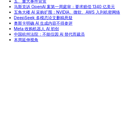
五、重大事件背景
马斯克诉 OpenAI 案第一周庭审：要求赔偿 1340 亿美元
五角大楼 AI 采购扩围：NVIDIA、微软、AWS 入列机密网络
DeepSeek 多模态论文删稿悬疑
奥斯卡明确 AI 生成内容不得参评
Meta 收购机器人 AI 初创
中国杭州法院：不能仅因 AI 替代而裁员
本周延伸视角