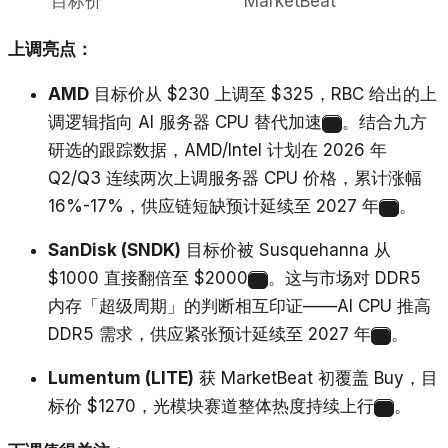
目标价
MarketBeat
上调亮点：
AMD
目标价从 $230 上调至 $325，RBC 给出的上
调逻辑指向 AI 服务器 CPU 替代加速
。结合九方
7
研选的跟踪数据，AMD/Intel 计划在 2026 年
Q2/Q3 连续两次上调服务器 CPU 价格，累计涨幅
16%-17%，供应链短缺预计延续至 2027 年
。
8
SanDisk (SNDK)
目标价被 Susquehanna 从
$1000 直接翻倍至 $2000
。这与市场对 DDR5
9
内存「超级周期」的判断相互印证——AI CPU 推高
DDR5 需求，供应紧张预计延续至 2027 年
。
10
Lumentum (LITE)
获 MarketBeat 初覆盖 Buy，目
标价 $1270，光模块赛道整体热度持续上行
。
9