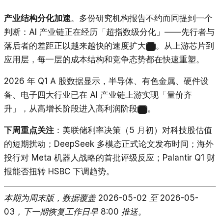
产业结构分化加速
。多份研究机构报告不约而同提到一个
判断：AI 产业链正在经历「超指数级分化」——先行者与
落后者的差距正以越来越快的速度扩大
。从上游芯片到
27
应用层，每一层的成本结构和竞争态势都在快速重塑。
2026 年 Q1 A 股数据显示，半导体、有色金属、硬件设
备、电子四大行业已在 AI 产业链上游实现「量价齐
升」，从高增长阶段进入高利润阶段
。
28
下周重点关注
：美联储利率决策（5 月初）对科技股估值
的短期扰动；DeepSeek 多模态正式论文发布时间；海外
投行对 Meta 机器人战略的首批评级反应；Palantir Q1 财
报能否扭转 HSBC 下调趋势。
本期为周末版，数据覆盖 2026-05-02 至 2026-05-
03，下一期恢复工作日早 8:00 推送。