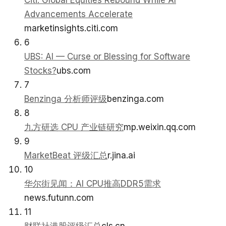
Citi: Global Equities Rebound While AI
Advancements Accelerate
marketinsights.citi.com
6
UBS: AI — Curse or Blessing for Software
Stocks?
ubs.com
7
Benzinga 分析师评级
benzinga.com
8
九方研选 CPU 产业链研究
mp.weixin.qq.com
9
MarketBeat 评级汇总
r.jina.ai
10
华尔街见闻：AI CPU推高DDR5需求
news.futunn.com
11