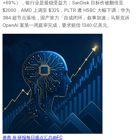
+69%），银行业是最稳受益方；SanDisk 目标价被翻倍至
$2000，AMD 上调至 $325，PLTR 遭 HSBC 大幅下调；华为
384 超节点落地，国产算力「自成闭环」叙事加速；马斯克诉
OpenAI 案第一周庭审完成，要求赔偿 1340 亿美元。
券商 AI 研报每日观点汇总
@FC