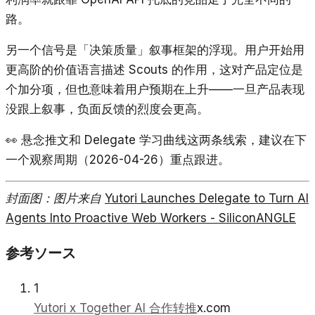
路。
另一个信号是「决策质量」叙事框架的浮现。用户开始用
更高阶的价值语言描述 Scouts 的作用，这对产品定位是
个加分项，但也意味着用户预期在上升——一旦产品表现
没跟上叙事，负面反馈的烈度会更高。
👀
悬念推文和 Delegate 学习曲线这两条线索，建议在下
一个观察周期（2026-04-26）重点跟进。
封面图：图片来自
Yutori Launches Delegate to Turn AI
Agents Into Proactive Web Workers - SiliconANGLE
参考ソース
1
Yutori x Together AI 合作转推
x.com