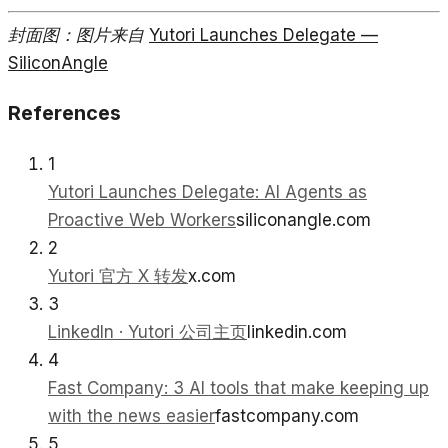
封面图：图片来自
Yutori Launches Delegate —
SiliconAngle
References
1
Yutori Launches Delegate: AI Agents as
Proactive Web Workers
siliconangle.com
2
Yutori 官方 X 转发
x.com
3
LinkedIn · Yutori 公司主页
linkedin.com
4
Fast Company: 3 AI tools that make keeping up
with the news easier
fastcompany.com
5