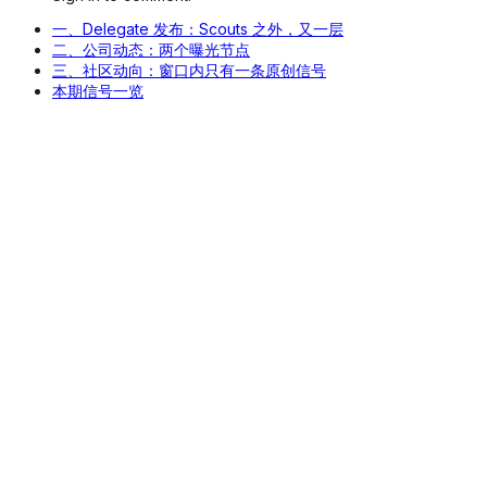
一、Delegate 发布：Scouts 之外，又一层
二、公司动态：两个曝光节点
三、社区动向：窗口内只有一条原创信号
本期信号一览