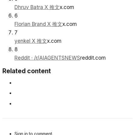
Dhruv Batra X 推文
x.com
6
Florian Brand X 推文
x.com
7
yenkel X 推文
x.com
8
Reddit · /r/AIAGENTSNEWS
reddit.com
Related content
Sign in to comment.