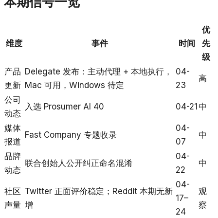
本期信号一览
优
维度
事件
时间
先
级
产品
Delegate 发布：主动代理 + 本地执行，
04-
高
更新
Mac 可用，Windows 待定
23
公司
入选 Prosumer AI 40
04-21
中
动态
媒体
04-
Fast Company 专题收录
中
报道
07
品牌
04-
联合创始人公开纠正命名混淆
中
动态
22
04-
社区
Twitter 正面评价稳定；Reddit 本期无新
观
17–
声量
增
察
24