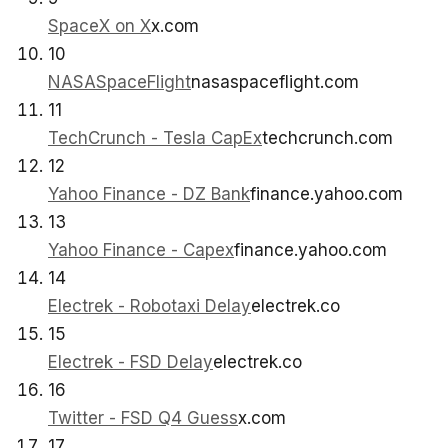
SpaceX on X
x.com
10
NASASpaceFlight
nasaspaceflight.com
11
TechCrunch - Tesla CapEx
techcrunch.com
12
Yahoo Finance - DZ Bank
finance.yahoo.com
13
Yahoo Finance - Capex
finance.yahoo.com
14
Electrek - Robotaxi Delay
electrek.co
15
Electrek - FSD Delay
electrek.co
16
Twitter - FSD Q4 Guess
x.com
17