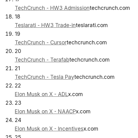
TechCrunch - HW3 Admission
techcrunch.com
18
Teslarati - HW3 Trade-in
teslarati.com
19
TechCrunch - Cursor
techcrunch.com
20
TechCrunch - Terafab
techcrunch.com
21
TechCrunch - Tesla Pay
techcrunch.com
22
Elon Musk on X - ADL
x.com
23
Elon Musk on X - NAACP
x.com
24
Elon Musk on X - Incentives
x.com
25