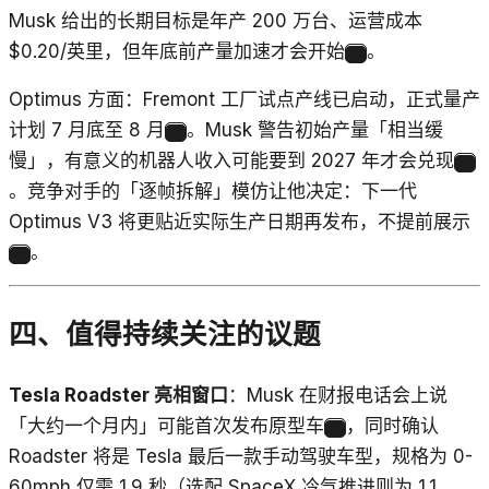
Musk 给出的长期目标是年产 200 万台、运营成本
$0.20/英里，但年底前产量加速才会开始
。
28
Optimus 方面：Fremont 工厂试点产线已启动，正式量产
计划 7 月底至 8 月
。Musk 警告初始产量「相当缓
29
慢」，有意义的机器人收入可能要到 2027 年才会兑现
30
。竞争对手的「逐帧拆解」模仿让他决定：下一代
Optimus V3 将更贴近实际生产日期再发布，不提前展示
。
31
四、值得持续关注的议题
Tesla Roadster 亮相窗口
：Musk 在财报电话会上说
「大约一个月内」可能首次发布原型车
，同时确认
32
Roadster 将是 Tesla 最后一款手动驾驶车型，规格为 0-
60mph 仅需 1.9 秒（选配 SpaceX 冷气推进则为 1.1