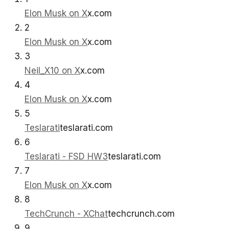
Elon Musk on X
x.com
2
Elon Musk on X
x.com
3
Neil_X10 on X
x.com
4
Elon Musk on X
x.com
5
Teslarati
teslarati.com
6
Teslarati - FSD HW3
teslarati.com
7
Elon Musk on X
x.com
8
TechCrunch - XChat
techcrunch.com
9