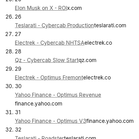
Elon Musk on X - ROI
x.com
26
Teslarati - Cybercab Production
teslarati.com
27
Electrek - Cybercab NHTSA
electrek.co
28
Qz - Cybercab Slow Start
qz.com
29
Electrek - Optimus Fremont
electrek.co
30
Yahoo Finance - Optimus Revenue
finance.yahoo.com
31
Yahoo Finance - Optimus V3
finance.yahoo.com
32
Teslarati - Roadster
teslarati.com