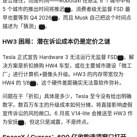
是合理性，而是时间——Robotaxi 在原定 8 个城市中有
5 个城市的推出时间将推迟
，消费者级无监督 FSD 最
14
早也要等到 Q4 2026
，而且 Musk 自己把这个时间点
15
描述为「猜测」
。
16
HW3 困局：潜在诉讼成本仍是定价之谜
Tesla 正式宣告 Hardware 3 无法运行无监督 FSD
，解
17
决方案是折扣换购 HW4 车型，或在主要城市建设「微工
厂」进行计算机+摄像头升级。HW3 的内存带宽仅为
HW4 的 1/8
，这个硬件差距确实无法靠软件弥补。
18
问题在于「折扣」具体是多少，Tesla 至今没有给出明确
数字。数百万车主的升级成本如何分摊，将直接影响虚假
宣传诉讼的风险敞口。6 月底 V14-lite 会推送至 HW3 作
为安抚
，但这只是减震，不是终点。
18