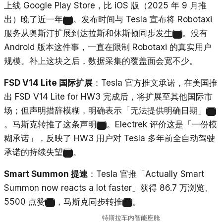
上线 Google Play Store，比 iOS 版（2025 年 9 月推
出）晚了近一年
。发布时间与 Tesla 宣布将 Robotaxi
14
服务从奥斯汀扩展到达拉斯和休斯顿同步发生
。没有
15
Android 版本这件事，一直在限制 Robotaxi 的真实用户
规模。补上这块之后，数据采集的覆盖面会宽不少。
FSD V14 Lite 国际扩展
：Tesla 官方推文承诺，在美国推
出 FSD V14 Lite for HW3 完成后，将扩展至其他国际市
场；但声明措辞模糊，明确表示「无法提供明确日期」
16
。马斯克转推了这条声明
。Electrek 评价这是「一份模
17
糊承诺」，反映了 HW3 用户对 Tesla 多年前全自动驾驶
承诺的持续失望
。
18
Smart Summon 提速
：Tesla 官推「Actually Smart
Summon now reacts a lot faster」获得 86.7 万浏览、
5500 点赞
，马斯克同步转推
。
19
20
特斯拉车内智能座舱