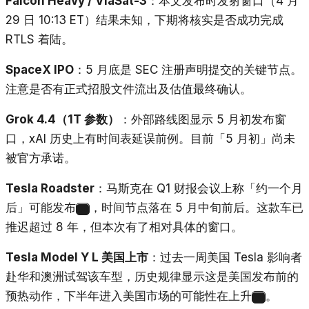
Falcon Heavy / ViaSat-3
：本文发布时发射窗口（4 月
29 日 10:13 ET）结果未知，下期将核实是否成功完成
RTLS 着陆。
SpaceX IPO
：5 月底是 SEC 注册声明提交的关键节点。
注意是否有正式招股文件流出及估值最终确认。
Grok 4.4（1T 参数）
：外部路线图显示 5 月初发布窗
口，xAI 历史上有时间表延误前例。目前「5 月初」尚未
被官方承诺。
Tesla Roadster
：马斯克在 Q1 财报会议上称「约一个月
后」可能发布
，时间节点落在 5 月中旬前后。这款车已
34
推迟超过 8 年，但本次有了相对具体的窗口。
Tesla Model Y L 美国上市
：过去一周美国 Tesla 影响者
赴华和澳洲试驾该车型，历史规律显示这是美国发布前的
预热动作，下半年进入美国市场的可能性在上升
。
35