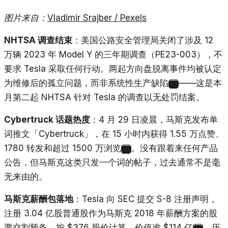
图片来自：
Vladimir Srajber / Pexels
NHTSA 调查结束
：美国公路安全管理局关闭了涉及 12
万辆 2023 年 Model Y 的三年期调查（PE23-003），不
要求 Tesla 采取任何行动。两起方向盘脱离事件均被认定
为维修后的孤立问题，而非系统性生产缺陷
——这是本
21
月第二起 NHTSA 针对 Tesla 的调查以无处罚结案。
Cybertruck 话题热度
：4 月 29 日凌晨，马斯克发布单
词推文「Cybertruck」，在 15 小时内获得 1.55 万点赞、
1780 转发和超过 1500 万浏览
。没有跟着来任何产品
22
公告，但马斯克这类只发一个词的帖子，过去通常不是毫
无来由的。
马斯克薪酬包落地
：Tesla 向 SEC 提交 S-8 注册声明，
注册 3.04 亿股普通股作为马斯克 2018 年薪酬方案的股
票交割预备。按 $376 股价计算，价值逾 $114 亿
，历