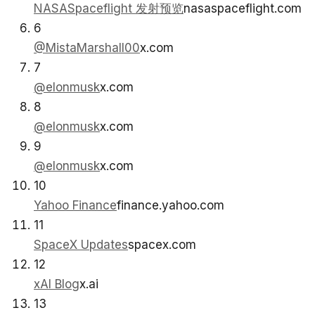
NASASpaceflight 发射预览
nasaspaceflight.com
6
@MistaMarshall00
x.com
7
@elonmusk
x.com
8
@elonmusk
x.com
9
@elonmusk
x.com
10
Yahoo Finance
finance.yahoo.com
11
SpaceX Updates
spacex.com
12
xAI Blog
x.ai
13