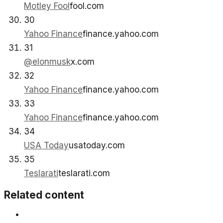
Motley Fool
fool.com
30
Yahoo Finance
finance.yahoo.com
31
@elonmusk
x.com
32
Yahoo Finance
finance.yahoo.com
33
Yahoo Finance
finance.yahoo.com
34
USA Today
usatoday.com
35
Teslarati
teslarati.com
Related content