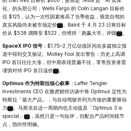
的 Dan Ives 目标价 $600，逻辑是 Tesla 是「AI 实体
化」的头部公司；Wells Fargo 的 Colin Langan 目标价
仅 $125，认为一次性因素推高了当季收益，视觉自驾的
真实风险尚未被市场定价
。Baird 于 4 月 23 日将目标
27
价从 $538 调降至 $522，但维持「跑赢大市」评级
。
28
SpaceX IPO 信号
：$1.75–2 万亿估值区间在多篇独立报
道中得到交叉验证。Motley Fool 发出警告：历史上高调
IPO 首日往往大涨，但中期表现普遍不佳，零售投资者需
谨慎对待 IPO 首日溢价
。
29
Optimus 作为特斯拉核心叙事
：Laffer Tengler
Investments CEO 在雅虎财经访谈中将 Optimus 定性为
特斯拉「最大产品」，与自动驾驶并列为市值的重要驱动
力
。马斯克在这一周期内也主动提及「Optimus 3 is
30
special」
，虽然只是一句短评，但配合产品时间线节
31
点，指向性明确。