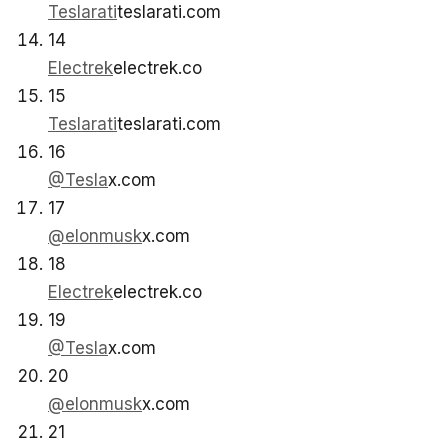
Teslarati
teslarati.com
14
Electrek
electrek.co
15
Teslarati
teslarati.com
16
@Tesla
x.com
17
@elonmusk
x.com
18
Electrek
electrek.co
19
@Tesla
x.com
20
@elonmusk
x.com
21