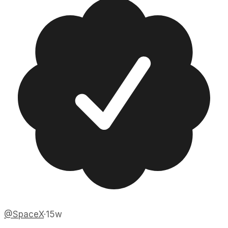
@
SpaceX
·
15w