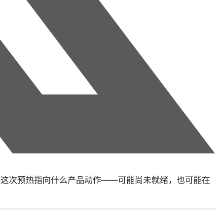
断这次预热指向什么产品动作——可能尚未就绪，也可能在