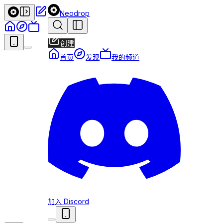
Neodrop
创建
首页
发现
我的频道
加入 Discord