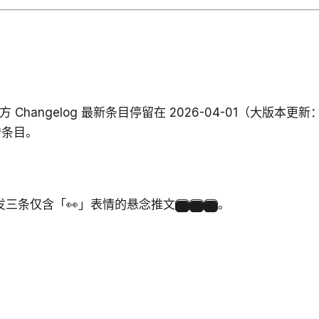
 Changelog 最新条目停留在 2026-04-01（大版本更新：Yutor
增条目。
 小时内连发三条仅含「👀」表情的悬念推文
。
3
4
5