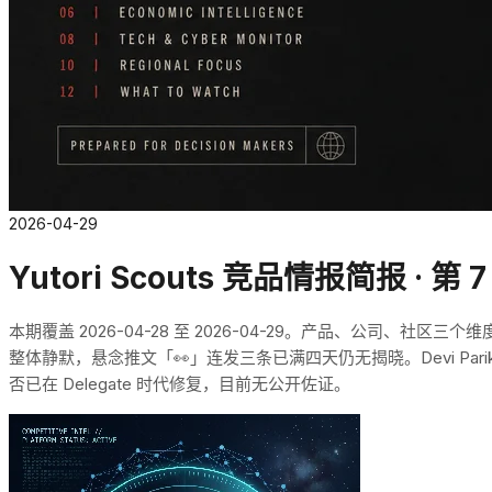
2026-04-29
Yutori Scouts 竞品情报简报 · 第 7
本期覆盖 2026-04-28 至 2026-04-29。产品、公司、社区三个
整体静默，悬念推文「👀」连发三条已满四天仍无揭晓。Devi Parikh 
否已在 Delegate 时代修复，目前无公开佐证。