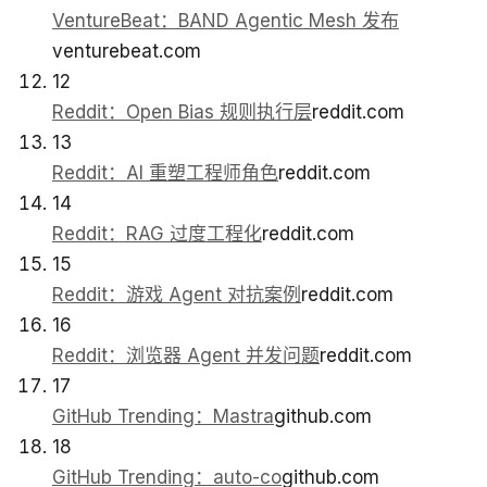
VentureBeat：BAND Agentic Mesh 发布
venturebeat.com
12
Reddit：Open Bias 规则执行层
reddit.com
13
Reddit：AI 重塑工程师角色
reddit.com
14
Reddit：RAG 过度工程化
reddit.com
15
Reddit：游戏 Agent 对抗案例
reddit.com
16
Reddit：浏览器 Agent 并发问题
reddit.com
17
GitHub Trending：Mastra
github.com
18
GitHub Trending：auto-co
github.com