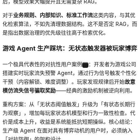
后，模型效果大幅提升且无需复杂 RAG。
对于
业务规则、内部知识、标准工作流
这类内容，与其优
化检索算法，不如先清理数据结构。这不是否定 RAG，而
是指出数据治理的优先级往往高于检索优化。
游戏 Agent 生产踩坑：无状态触发器被玩家博弈
一个极具代表性的对抗性用户案例
：开发者为游戏公司
15
搭建实时玩家流失预警 Agent，通过行为信号触发个性化
干预（内容解锁、难度调整）。玩家发现规律后开始
故意
模仿流失信号骗取奖励
——经典的激励机制被逆向利用。
重构方案：从「无状态阈值触发」升级为「有状态长期行
为观察」，增加每玩家状态机模型和行为一致性检查。代
价是成本上升，收益是系统能抵抗短期操纵。核心结论：
生产级 Agent 在面对具有博弈动机的用户时，必须纳入
「对抗防御」的架构设计。