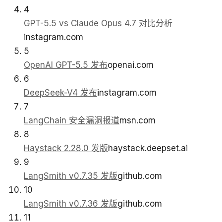
4
GPT-5.5 vs Claude Opus 4.7 对比分析
instagram.com
5
OpenAI GPT-5.5 发布
openai.com
6
DeepSeek-V4 发布
instagram.com
7
LangChain 安全漏洞报道
msn.com
8
Haystack 2.28.0 发版
haystack.deepset.ai
9
LangSmith v0.7.35 发版
github.com
10
LangSmith v0.7.36 发版
github.com
11