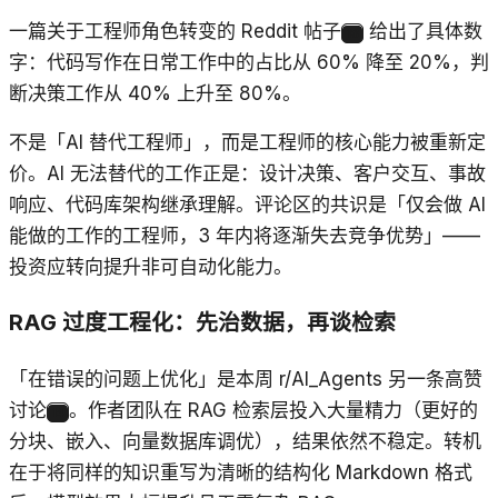
一篇关于工程师角色转变的 Reddit 帖子
给出了具体数
13
字：代码写作在日常工作中的占比从 60% 降至 20%，判
断决策工作从 40% 上升至 80%。
不是「AI 替代工程师」，而是工程师的核心能力被重新定
价。AI 无法替代的工作正是：设计决策、客户交互、事故
响应、代码库架构继承理解。评论区的共识是「仅会做 AI
能做的工作的工程师，3 年内将逐渐失去竞争优势」——
投资应转向提升非可自动化能力。
RAG 过度工程化：先治数据，再谈检索
「在错误的问题上优化」是本周 r/AI_Agents 另一条高赞
讨论
。作者团队在 RAG 检索层投入大量精力（更好的
14
分块、嵌入、向量数据库调优），结果依然不稳定。转机
在于将同样的知识重写为清晰的结构化 Markdown 格式