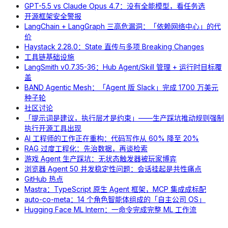
GPT-5.5 vs Claude Opus 4.7：没有全能模型，看任务选
开源框架安全警报
LangChain + LangGraph 三高危漏洞：「依赖网络中心」的代
价
Haystack 2.28.0：State 直传与多项 Breaking Changes
工具链基础设施
LangSmith v0.7.35-36：Hub Agent/Skill 管理 + 运行时目标覆
盖
BAND Agentic Mesh：「Agent 版 Slack」完成 1700 万美元
种子轮
社区讨论
「提示词是建议，执行层才是约束」——生产踩坑推动规则强制
执行开源工具出现
AI 工程师的工作正在重构：代码写作从 60% 降至 20%
RAG 过度工程化：先治数据，再谈检索
游戏 Agent 生产踩坑：无状态触发器被玩家博弈
浏览器 Agent 50 并发稳定性问题：会话挂起是共性痛点
GitHub 热点
Mastra：TypeScript 原生 Agent 框架，MCP 集成成标配
auto-co-meta：14 个角色智能体组成的「自主公司 OS」
Hugging Face ML Intern：一命令完成完整 ML 工作流