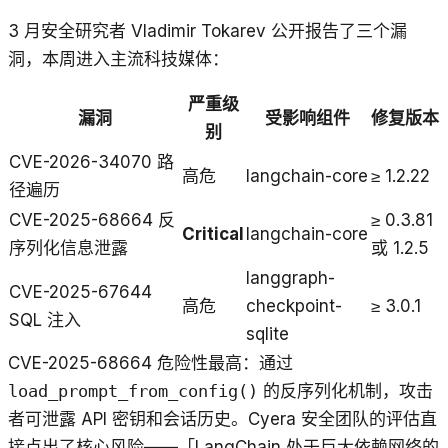
3 月安全研究者 Vladimir Tokarev 公开报告了三个漏
洞，本周进入主流科技媒体：
严重级
漏洞
受影响组件
修复版本
别
CVE-2026-34070 路
高危
langchain-core
≥ 1.2.22
径遍历
CVE-2025-68664 反
≥ 0.3.81
Critical
langchain-core
序列化信息泄露
或 1.2.5
langgraph-
CVE-2025-67644
高危
checkpoint-
≥ 3.0.1
SQL 注入
sqlite
CVE-2025-68664 危险性最高：通过
load_prompt_from_config()
的反序列化机制，攻击
者可泄露 API 密钥和会话历史。Cyera 安全团队的评估直
接点出了核心风险——「LangChain 处于巨大依赖网络的