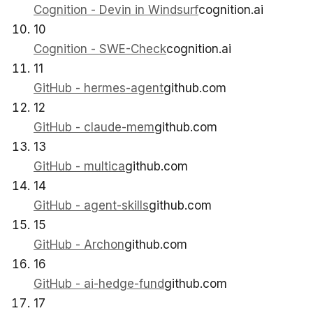
Cognition - Devin in Windsurf
cognition.ai
10
Cognition - SWE-Check
cognition.ai
11
GitHub - hermes-agent
github.com
12
GitHub - claude-mem
github.com
13
GitHub - multica
github.com
14
GitHub - agent-skills
github.com
15
GitHub - Archon
github.com
16
GitHub - ai-hedge-fund
github.com
17