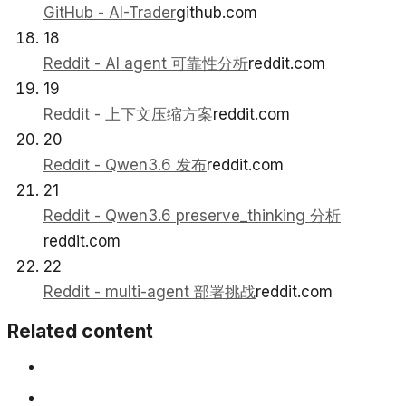
GitHub - AI-Trader
github.com
18
Reddit - AI agent 可靠性分析
reddit.com
19
Reddit - 上下文压缩方案
reddit.com
20
Reddit - Qwen3.6 发布
reddit.com
21
Reddit - Qwen3.6 preserve_thinking 分析
reddit.com
22
Reddit - multi-agent 部署挑战
reddit.com
Related content