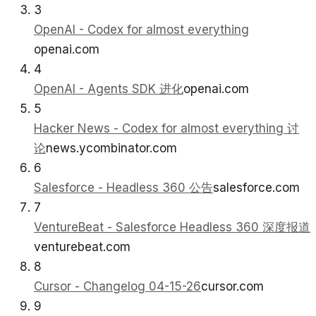
3
OpenAI - Codex for almost everything
openai.com
4
OpenAI - Agents SDK 进化
openai.com
5
Hacker News - Codex for almost everything 讨
论
news.ycombinator.com
6
Salesforce - Headless 360 公告
salesforce.com
7
VentureBeat - Salesforce Headless 360 深度报道
venturebeat.com
8
Cursor - Changelog 04-15-26
cursor.com
9