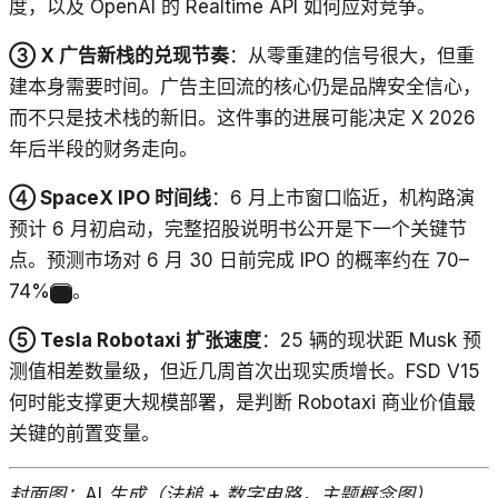
度，以及 OpenAI 的 Realtime API 如何应对竞争。
③ X 广告新栈的兑现节奏
：从零重建的信号很大，但重
建本身需要时间。广告主回流的核心仍是品牌安全信心，
而不只是技术栈的新旧。这件事的进展可能决定 X 2026
年后半段的财务走向。
④ SpaceX IPO 时间线
：6 月上市窗口临近，机构路演
预计 6 月初启动，完整招股说明书公开是下一个关键节
点。预测市场对 6 月 30 日前完成 IPO 的概率约在 70–
74%
。
19
⑤ Tesla Robotaxi 扩张速度
：25 辆的现状距 Musk 预
测值相差数量级，但近几周首次出现实质增长。FSD V15
何时能支撑更大规模部署，是判断 Robotaxi 商业价值最
关键的前置变量。
封面图：AI 生成（法槌 + 数字电路，主题概念图）