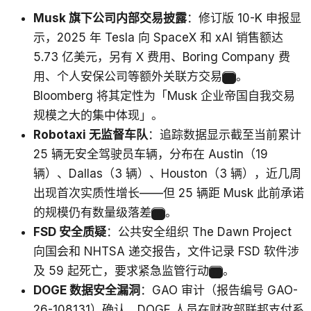
Musk 旗下公司内部交易披露
：修订版 10-K 申报显
示，2025 年 Tesla 向 SpaceX 和 xAI 销售额达
5.73 亿美元，另有 X 费用、Boring Company 费
用、个人安保公司等额外关联方交易
。
15
Bloomberg 将其定性为「Musk 企业帝国自我交易
规模之大的集中体现」。
Robotaxi 无监督车队
：追踪数据显示截至当前累计
25 辆无安全驾驶员车辆，分布在 Austin（19
辆）、Dallas（3 辆）、Houston（3 辆），近几周
出现首次实质性增长——但 25 辆距 Musk 此前承诺
的规模仍有数量级落差
。
16
FSD 安全质疑
：公共安全组织 The Dawn Project
向国会和 NHTSA 递交报告，文件记录 FSD 软件涉
及 59 起死亡，要求紧急监管行动
。
17
DOGE 数据安全漏洞
：GAO 审计（报告编号 GAO-
26-108131）确认，DOGE 人员在财政部联邦支付系