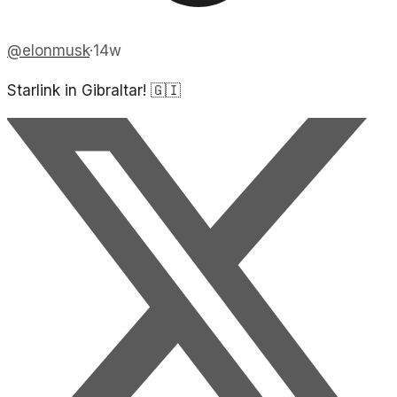
@
elonmusk
·
14w
Starlink in Gibraltar! 🇬🇮