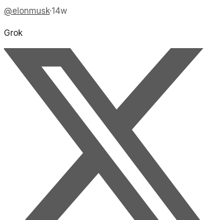
@
elonmusk
·
14w
Grok