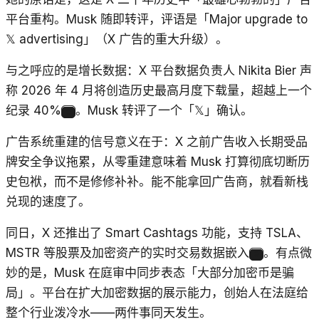
平台重构。Musk 随即转评，评语是「Major upgrade to
𝕏 advertising」（X 广告的重大升级）。
与之呼应的是增长数据：X 平台数据负责人 Nikita Bier 声
称 2026 年 4 月将创造历史最高月度下载量，超越上一个
纪录 40%
。Musk 转评了一个「𝕏」确认。
8
广告系统重建的信号意义在于：X 之前广告收入长期受品
牌安全争议拖累，从零重建意味着 Musk 打算彻底切断历
史包袱，而不是修修补补。能不能拿回广告商，就看新栈
兑现的速度了。
同日，X 还推出了 Smart Cashtags 功能，支持 TSLA、
MSTR 等股票及加密资产的实时交易数据嵌入
。有点微
9
妙的是，Musk 在庭审中同步表态「大部分加密币是骗
局」。平台在扩大加密数据的展示能力，创始人在法庭给
整个行业泼冷水——两件事同天发生。