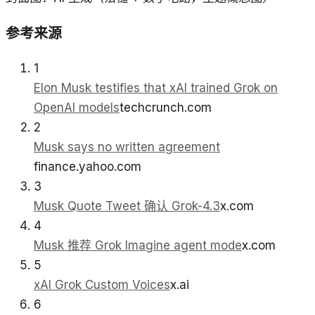
参考来源
1
Elon Musk testifies that xAI trained Grok on
OpenAI models
techcrunch.com
2
Musk says no written agreement
finance.yahoo.com
3
Musk Quote Tweet 确认 Grok-4.3
x.com
4
Musk 推荐 Grok Imagine agent mode
x.com
5
xAI Grok Custom Voices
x.ai
6