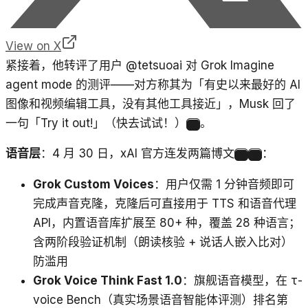
View on X
紧接着，他转评了用户 @tetsuoai 对 Grok Imagine
agent mode 的测评——对方称其为「有史以来最好的 AI
图像和视频编辑工具，没有其他工具接近」，Musk 回了
一句「Try it out!」（快去试试！）
。
4
语音层
：4 月 30 日，xAI 官方连发两篇博文
：
5
6
Grok Custom Voices
：用户仅需 1 分钟音频即可
完成声音克隆，克隆后可直接用于 TTS 和语音代理
API，内置语音库扩展至 80+ 种，覆盖 28 种语言；
含两阶段验证机制（朗读核验 + 说话人嵌入比对）
防滥用
Grok Voice Think Fast 1.0
：旗舰语音模型，在 τ-
voice Bench（真实场景语音智能体评测）排名第