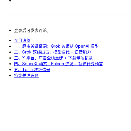
登录后可发表评论。
今日速览
一、庭审关键证词：Grok 曾师从 OpenAI 模型
二、Grok 双线出击：模型迭代 + 语音能力
三、X 平台：广告全栈重建 + 下载量破记录
四、SpaceX 动态：Falcon 连发 + 轨道计算预言
五、Tesla 次级信号
持续关注议题