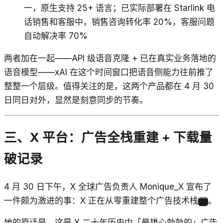
一，原生支持 25+ 语言；已实际部署在 Starlink 电
话销售和客服中，销售咨询转化率 20%，客服问题
自动解决率 70%
两者加在一起——API 级语音克隆 + 已在真实业务落地的
语音模型——xAI 在这个时间窗口把语音侧能力往前推了
整整一个层级。值得关注的是，这两个产品都在 4 月 30
日同日对外，显然是刻意同步的节奏。
三、X 平台：广告全栈重建 + 下载量
破记录
4 月 30 日下午，X 全球广告负责人 Monique_X 宣布了
一件颇为激进的事：X 正在从零重建整个广告技术栈
。
7
她的原话是，这是 X 二十年历史中「最雄心勃勃的」广告