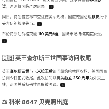
议
，否则将面临严厉后果。
2
同日，特朗普宣布审查驻德美军规模，回应德国总理
默茨
批评
美方伊朗战略失当。
3
布伦特原油价格突破
110 美元/桶
，国际市场持续高度紧张。
4
🇬🇧 英王查尔斯三世国事访问收尾
英王
查尔斯三世
与
卡米拉王后
访问纽约哈林区农场，美国国事
访问今日正式收尾。此次访问以英美
独立 250 周年
为外交主
线，两国关系特殊性再度被强调。
5
⚖️ 科米 8647 贝壳照出庭