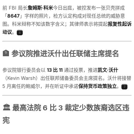
前 FBI 局长
詹姆斯·科米
今日出庭，被控发布一张贝壳拼成
「
8647
」字样的照片，检方认定构成对现任总统的威胁意
图。科米辩称不知该数字含义；其律师表示将提起
报复性起诉
动议
。
6
🏦 参议院推进沃什出任联储主席提名
参议院银行委员会以
13 比 11
通过投票，推进
凯文·沃什
（Kevin Warsh）出任联邦储备委员会主席提名。沃什将接替
5 月离任的鲍威尔，并在听证中承诺
保持货币政策独立
。
7
🏛️ 最高法院 6 比 3 裁定少数族裔选区违
宪