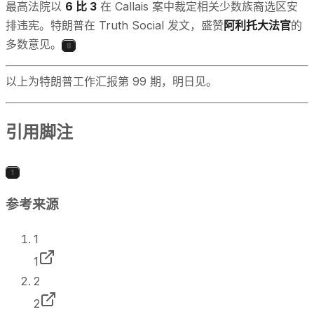
最高法院以
6 比 3
在 Callais 案中裁定相关少数族裔选区安
排违宪。特朗普在 Truth Social 发文，盛赞
阿利托大法官
的
多数意见。
8
以上为特朗普工作汇报第 99 期，明日见。
引用脚注
1
参考来源
1
1
2
2