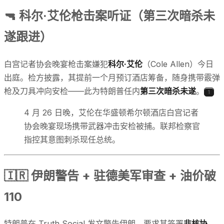
🔫 科尔·艾伦枪击案听证（第三次暗杀未
遂跟进）
白宫记者协会晚宴枪击案嫌犯
科尔·艾伦
（Cole Allen）今日
出庭。检方披露，其提前一个月预订酒店筹备，随身携带霰弹
枪及刀具冲向安检——此为特朗普任内
第三次暗杀未遂
。
1
4 月 26 日晚，艾伦在华盛顿希尔顿酒店白宫记者
协会晚宴现场携带武器冲击安检被捕。联邦检察官
指控其意图刺杀现任总统。
🇮🇷 伊朗警告 + 驻德美军审查 + 油价破
110
特朗普在 Truth Social 发文警告伊朗，要求其签署
非核协