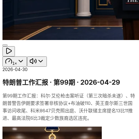
1×
2026-04-30
特朗普工作汇报 · 第99期 · 2026-04-29
第99期工作汇报：科尔·艾伦枪击案听证（第三次暗杀未遂）、特
朗普警告伊朗要求签署非核协议+布油破110、英王查尔斯三世国
事访问收尾、科米8647贝壳照出庭、沃什联储主席提名13比11推
进、最高法院6比3裁定少数族裔选区违宪。