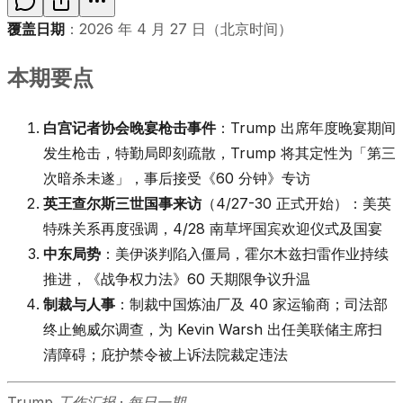
覆盖日期
：2026 年 4 月 27 日（北京时间）
本期要点
白宫记者协会晚宴枪击事件
：Trump 出席年度晚宴期间
发生枪击，特勤局即刻疏散，Trump 将其定性为「第三
次暗杀未遂」，事后接受《60 分钟》专访
英王查尔斯三世国事来访
（4/27-30 正式开始）：美英
特殊关系再度强调，4/28 南草坪国宾欢迎仪式及国宴
中东局势
：美伊谈判陷入僵局，霍尔木兹扫雷作业持续
推进，《战争权力法》60 天期限争议升温
制裁与人事
：制裁中国炼油厂及 40 家运输商；司法部
终止鲍威尔调查，为 Kevin Warsh 出任美联储主席扫
清障碍；庇护禁令被上诉法院裁定违法
Trump 工作汇报 · 每日一期