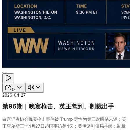
1×
2026-04-27
第96期｜晚宴枪击、英王驾到、制裁出手
白宫记者协会晚宴枪击事件被 Trump 定性为第三次暗杀未遂；英
王查尔斯三世4月27日起国事访美4天；美伊谈判僵局持续；制裁