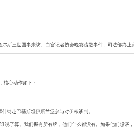
查尔斯三世国事来访、白宫记者协会晚宴疏散事件、司法部终止
声，核心动作如下：
koff 与库什纳赴巴基斯坦伊斯兰堡参与对伊核谈判。
谁说了算。我们握有所有牌，他们什么都没有。如果他们想谈，