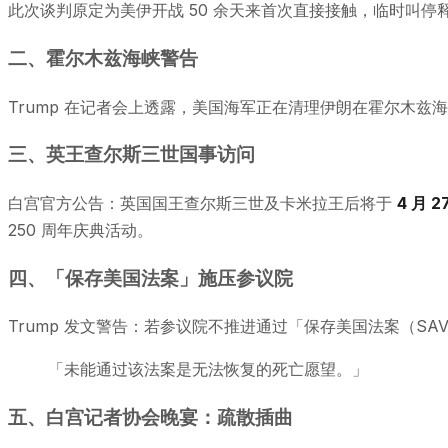
此次谈判原定为美伊开战 50 余天来首次直接接触，临时叫
二、霍尔木兹海峡警告
Trump 在记者会上透露，美国海军正在清理伊朗在霍尔木
三、英王查尔斯三世国事访问
白宫官方公告：英国国王查尔斯三世及卡米拉王后将于
4 月 2
250 周年庆典活动。
四、「保存美国法案」施压参议院
Trump 发文警告：若参议院不推进通过「保存美国法案（SAVE
「未能通过该法案是无法恢复的死亡愿望。」
五、白宫记者协会晚宴：疏散插曲