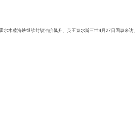
）
霍尔木兹海峡继续封锁油价飙升、英王查尔斯三世4月27日国事来访、