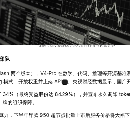
金融市场交易终端，显示实时行情与 K 线走势
一梯队
 与 V4-Flash 两个版本），V4-Pro 在数学、代码、推理等
ng 模式，开放权重并上架 API
。央视财经数据显示，国产开
6
至 34%（最终受益股份达 84.29%），并宣布永久调降 t
本」牌的组织保障。
限于高端算力，下半年昇腾 950 超节点批量上市后服务价格