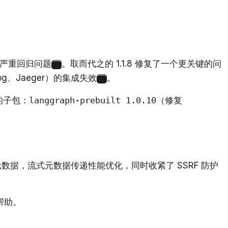
序的严重回归问题
。取而代之的 1.1.8 修复了一个更关键的问
1
og、Jaeger）的集成失效
。
1
的子包：
langgraph-prebuilt 1.0.10
（修复
写入追踪元数据，流式元数据传递性能优化，同时收紧了 SSRF 防护
帮助。