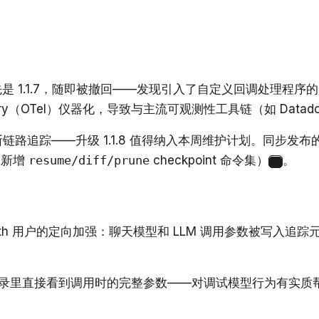
本：先是 1.1.7，随即被撤回——发现引入了自定义回调处理程
try（OTel）仪器化，导致与主流可观测性工具链（如 Datad
阻断链路追踪——升级 1.1.8 值得纳入本周维护计划。同步发布
（新增
resume/diff/prune
checkpoint 命令集）
。
1
 LangSmith 用户的定向加强：聊天模型和 LLM 调用参数被
能在运行记录里直接看到调用时的完整参数——对调试模型行为有实质