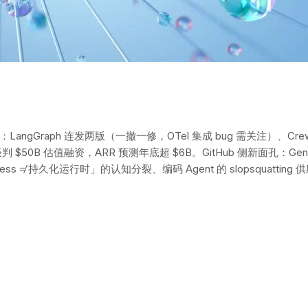
aph 连发两版（一撤一修，OTel 集成 bug 需关注）、CrewAI 1.14.
0B 估值融资，ARR 预测年底超 $6B。GitHub 侧新面孔：Generic
ess ≠ 持久化运行时」的认知分裂、编码 Agent 的 slopsquatt