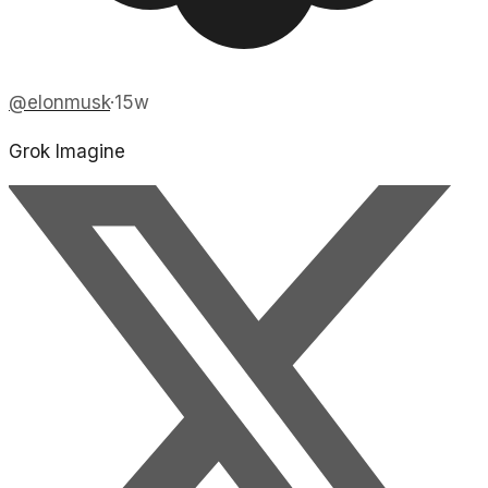
@
elonmusk
·
15w
Grok Imagine