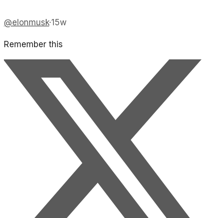
@
elonmusk
·
15w
Remember this