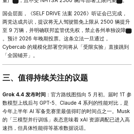
量产
，且不受 NHTSA 2500 辆/年部署上限约束
。
24
25
国会层面，《SELF DRIVE 法案 2026》听证会已完成，
两党达成共识，提议将无人驾驶豁免上限从 2500 辆提升
至 9 万辆，并明确联邦监管优先权，禁止各州单独设障
26
。预计 2026 年晚期投票。这条立法一旦通过，
Cybercab 的规模化部署空间将从「受限实验」直接跳到
「全国铺开」。
三、值得持续关注的议题
Grok 4.4 发布时间
：官方路线图指向 5 月初。届时 1T 参
数模型上线后与 GPT-5、Claude 4 系列的性能对比，是
今年上半年 AI 军备竞赛里最值得盯的时间点之一。Musk
的「三模型并行训练」表态意味着 xAI 资源调配已进入高
速挡，但具体性能得等基准数据说话。