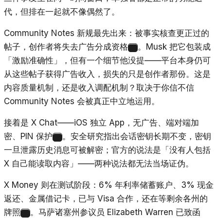
代，但排在一起就不像偶然了。
Community Notes 新规最先出来：被事实核查更正过的
帖子，创作者将失去广告分成资格
。Musk 把它包装成
17
「激励准确性」，但有一个细节他没提——平台本身仍可
从这些帖子获得广告收入，损失的只是创作者那份。这是
内容质量机制，还是收入调配机制？取决于你信不信
Community Notes 会被真正中立地运用。
接着是 X Chat——iOS 独立 App，无广告、端对端加
密、PIN 保护
。安全研究指出会话密钥长期不变，密钥
18
一旦泄露历史消息可被解密；官方的说法是「没有人包括
X 自己能读取内容」——两种说法都无法当场证伪。
X Money 则在测试阶段：6% 年利率储蓄账户、3% 现金
返还、金属借记卡，已与 Visa 合作，还在等剩余各州的
牌照
。马萨诸塞州参议员 Elizabeth Warren 已致函
19