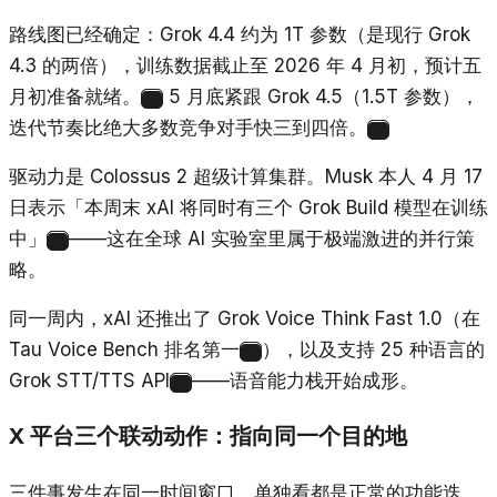
路线图已经确定：Grok 4.4 约为 1T 参数（是现行 Grok
4.3 的两倍），训练数据截止至 2026 年 4 月初，预计五
月初准备就绪。
5 月底紧跟 Grok 4.5（1.5T 参数），
12
迭代节奏比绝大多数竞争对手快三到四倍。
13
驱动力是 Colossus 2 超级计算集群。Musk 本人 4 月 17
日表示「本周末 xAI 将同时有三个 Grok Build 模型在训练
中」
——这在全球 AI 实验室里属于极端激进的并行策
14
略。
同一周内，xAI 还推出了 Grok Voice Think Fast 1.0（在
Tau Voice Bench 排名第一
），以及支持 25 种语言的
15
Grok STT/TTS API
——语音能力栈开始成形。
16
X 平台三个联动动作：指向同一个目的地
三件事发生在同一时间窗口，单独看都是正常的功能迭