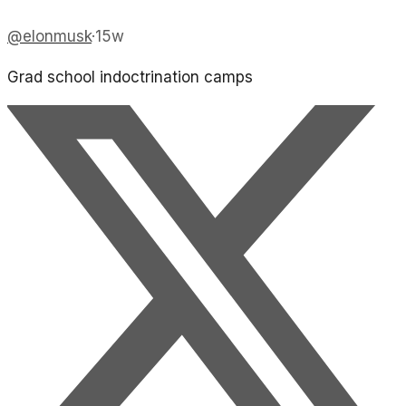
@
elonmusk
·
15w
Grad school indoctrination camps