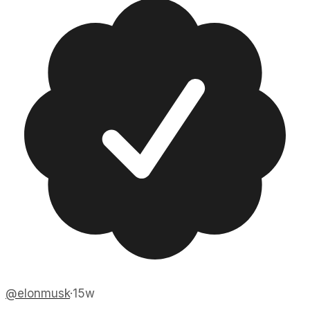
@
elonmusk
·
15w