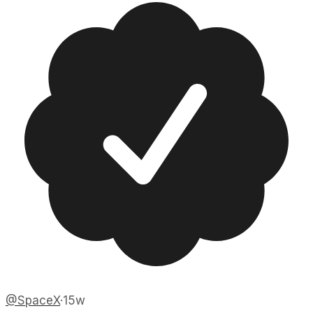
@
SpaceX
·
15w