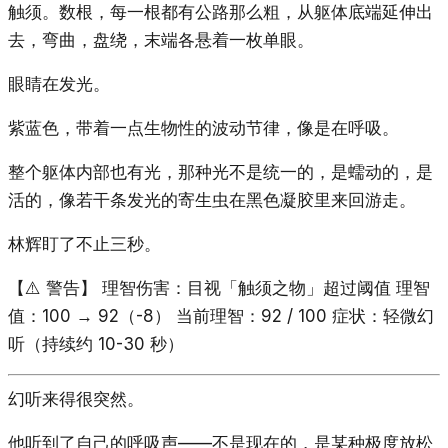
触须。数根，每一根都有公路那么粗，从躯体底端延伸出
去，弯曲，盘绕，末端各悬着一枚单眼。
眼睛在发光。
紫蓝色，带着一点生物性的波动节律，像是在呼吸。
整个躯体内部也有光，那种光不是统一的，是蠕动的，是
活的，像若干条发光的寄生虫在黑色凝胶里来回游走。
林辉盯了不止三秒。
【⚠️ 警告】 理智伤害：目视「触须之物」超过阈值 理智
值：100 → 92（-8） 当前理智：92 / 100 症状：轻微幻
听（持续约 10-30 秒）
幻听来得很突然。
他听到了自己的呼吸声——不是现在的，是某种极度放松