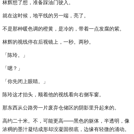
林辉想了想，准备踩油门驶入。
就在这时候，地平线的另一端，亮了。
不是那种暖色调的橙黄，是冷的，带着一点发腐的紫。
林辉的视线停在后视镜上，一秒。两秒。
「陈玲。」
「嗯？」
「你先闭上眼睛。」
陈玲这才抬头，顺着他的视线看向右侧车窗。
那东西从公路旁一片废弃仓储区的阴影里升起来的。
高约二十米。不，可能更高——黑色的躯体，半透明，像
浓稠的墨汁凝结成形却没凝固彻底，边缘有轻微的涌动。