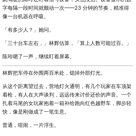
字每隔一段时间就颤动一次——23 分钟的节奏，精准得
像一台机器在呼吸。
「有多少人？」她问。
「三十台车左右，」林辉估算，「算上人数可能过百。」
陈玲嗯了一声，继续盯着屏幕。
林辉把车停在外围两百米处，熄掉外部灯光。
从这个距离望过去，营地灯火通明，有几个玩家在车顶架
着枪，有人在大声谈判，远远传来讨价还价的声音。一个
扎着马尾的女玩家抱着一箱补给跑向红色越野车，脚步轻
快，像是刚做成了一笔生意。
普通，喧闹，一片浮生。