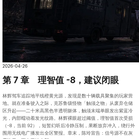
2026-04-26
第 7 章 理智值 -8，建议闭眼
林辉驾车追踪地平线橙黄光源，发现是数十辆载具聚集的玩家营
地。就在准备驶入之际，克苏鲁级怪物「触须之物」从废弃仓储
区升起——二十米高黑色半透明躯体，触须末端单眼发出紫蓝冷
光，内部蠕动着发光纹路。林辉裸眼超过阈值，理智值首次受损
（-8，当前 92），短暂幻听后冷静压制，果断放弃冲入，绕行外
围用无线电广播发出全区警报。章末，陈玲宣告：信号源不在灰