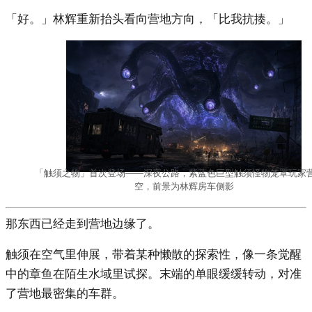
「好。」林辉重新抬头看向营地方向，「比我抗揍。」
「触须之物」首次登场——深夜公路，紫蓝色巨型触须怪物笼罩玩家
空，前景为林辉房车侧影
那东西已经走到营地边缘了。
触须在空气里伸展，带着某种懒散的探索性，像一条觉醒
中的章鱼在陌生水域里试探。末端的单眼缓缓转动，对准
了营地最密集的车群。