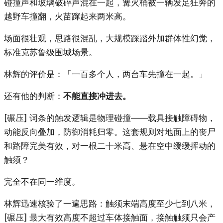
碰撞声和玻璃破碎声混在一起，篝火桶被一辆发足狂奔的
越野车撞翻，火苗蹿起来两米高。
场面很壮观，思路很混乱，大规模踩踏外加群体性幻觉，
标准克苏鲁级围城场景。
林辉的评价是：「一百多个人，两台车先撞在一起。」
还有他的判断：
不能直接冲进去。
[碾压] 词条的触发逻辑是物理碰撞——载具接触障碍物，
动能反向叠加，防御消耗归零。这套规则对地面上的丧尸
和路障完美有效，对一根二十米高、悬在空中缓缓挥动的
触须？
完全不在同一维度。
林辉迅速核验了一遍思路：触须末端高度至少七到八米，
[碾压] 最大有效高度不超过车体接触面，接触触须只会产