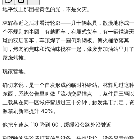
地平线上那团橙黄色的光，不是火灾。
林辉靠近之后才看清轮廓——几十辆载具，散漫地停成一
个不规则的半圆。有越野车，有厢式货车，有一辆锈迹斑
斑的双层客车，车顶焊了一圈倒刺钢板。篝火桶散落其
间，烤肉的焦味和汽油味搅在一起，像废弃加油站里开了
家烧烤摊。
玩家营地。
确切来说，是一个自发形成的临时补给站。林辉见过这种
东西，系统公告里叫做「流动交易锚点」，条件是三辆以
上载具在同一区域停留超过三十分钟，触发集市判定，资
源箱刷新率提升 40%。
他把车速从 110 降到 60，缓缓沿公路外沿驶近。
副驾驶的陈玲还盯着信号设备，头也没抬。设备显示的数