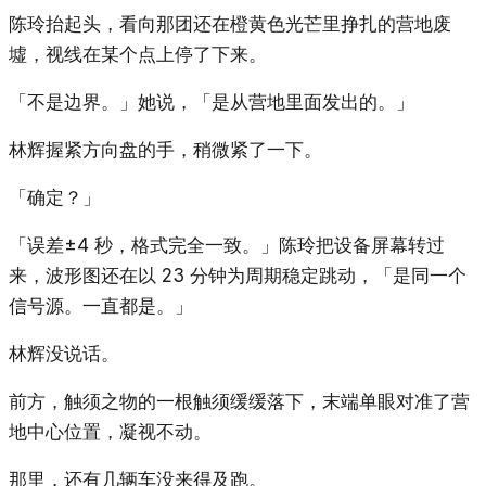
陈玲抬起头，看向那团还在橙黄色光芒里挣扎的营地废
墟，视线在某个点上停了下来。
「不是边界。」她说，「是从营地里面发出的。」
林辉握紧方向盘的手，稍微紧了一下。
「确定？」
「误差±4 秒，格式完全一致。」陈玲把设备屏幕转过
来，波形图还在以 23 分钟为周期稳定跳动，「是同一个
信号源。一直都是。」
林辉没说话。
前方，触须之物的一根触须缓缓落下，末端单眼对准了营
地中心位置，凝视不动。
那里，还有几辆车没来得及跑。