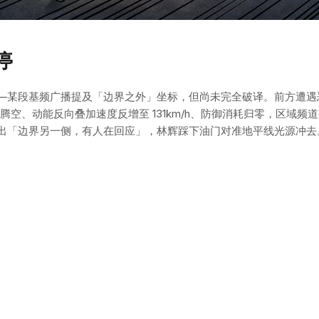
停
—某段基频广播提及「边界之外」坐标，但尚未完全破译。前方遭遇
腾空、动能反向叠加速度反增至 131km/h、防御消耗归零，区域频
出「边界另一侧，有人在回应」，林辉踩下油门对准地平线光源冲去