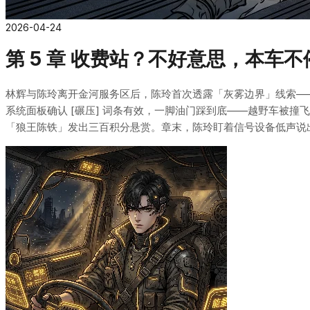
2026-04-24
第 5 章 收费站？不好意思，本车不
林辉与陈玲离开金河服务区后，陈玲首次透露「灰雾边界」线索—
系统面板确认 [碾压] 词条有效，一脚油门踩到底——越野车被撞飞
「狼王陈铁」发出三百积分悬赏。章末，陈玲盯着信号设备低声说