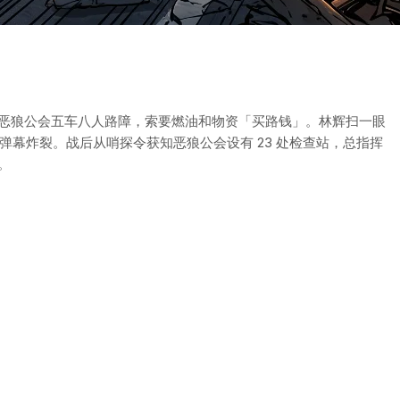
恶狼公会五车八人路障，索要燃油和物资「买路钱」。林辉扫一眼
道弹幕炸裂。战后从哨探令获知恶狼公会设有 23 处检查站，总指挥
。