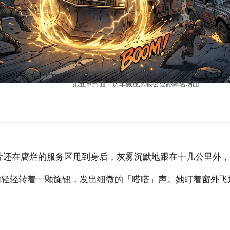
第五章封面：房车碾压恶狼公会路障名场面
将那片还在腐烂的服务区甩到身后，灰雾沉默地跟在十几公里外
指轻轻转着一颗旋钮，发出细微的「嗒嗒」声。她盯着窗外飞