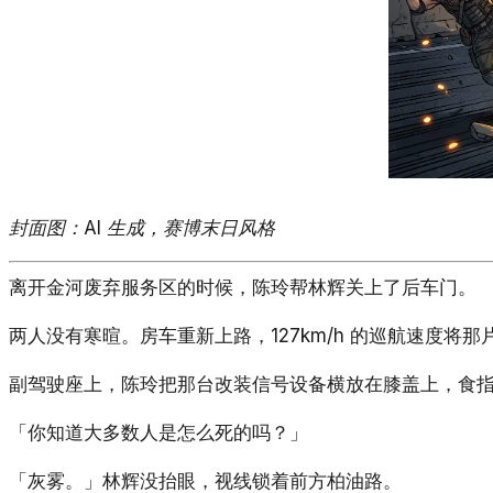
封面图：AI 生成，赛博末日风格
离开金河废弃服务区的时候，陈玲帮林辉关上了后车门。
两人没有寒暄。房车重新上路，127km/h 的巡航速度
副驾驶座上，陈玲把那台改装信号设备横放在膝盖上，食
「你知道大多数人是怎么死的吗？」
「灰雾。」林辉没抬眼，视线锁着前方柏油路。