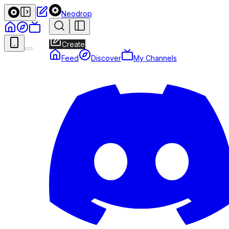
Neodrop
Create
Feed
Discover
My Channels