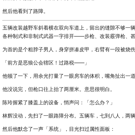
然后他看到了路障。
五辆改装越野车斜着横在双向车道上，留出的缝隙不够一
各种制式和非制式武器一字排开——步枪、改装霰弹枪、
为首的是个粗脖子男人，身穿拼凑皮甲，右臂有一段被烧
「前方是恶狼公会辖区！过路税——」
他顿了一下，用余光打量了一眼房车的体积，嘴角扯出一道
他没说完，但枪口往上抬了两厘米。意思很明白。
陈玲握紧了膝盖上的设备，悄声问：「怎么办？」
林辉没动，先扫了一眼路障分布。五辆车，七到八人，两
然后他默念了一声「系统」，目光扫过属性面板：