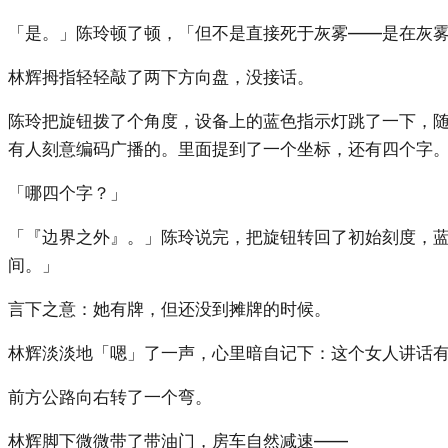
「是。」陈玲顿了顿，「但不是直接死于灰雾——是在灰
林辉拇指轻轻敲了两下方向盘，没接话。
陈玲把旋钮拨了个角度，设备上的蓝色指示灯跳了一下，
有人刻意编码广播的。里面提到了一个坐标，还有四个字
「哪四个字？」
「『边界之外』。」陈玲说完，把旋钮转回了初始刻度，
间。」
言下之意：她有牌，但还没到摊牌的时候。
林辉淡淡地「嗯」了一声，心里暗自记下：这个女人讲话
前方公路向右转了一个弯。
林辉脚下微微带了带油门，房车自然减速——