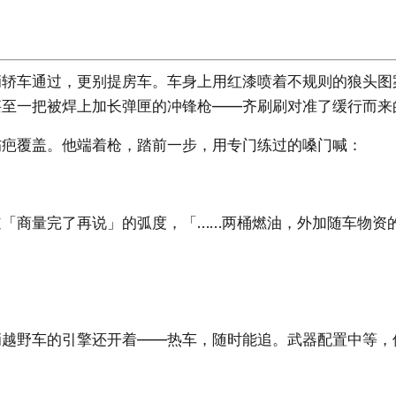
辆轿车通过，更别提房车。车身上用红漆喷着不规则的狼头图
甚至一把被焊上加长弹匣的冲锋枪——齐刷刷对准了缓行而来
伤疤覆盖。他端着枪，踏前一步，用专门练过的嗓门喊：
「商量完了再说」的弧度，「……两桶燃油，外加随车物资
辆越野车的引擎还开着——热车，随时能追。武器配置中等，