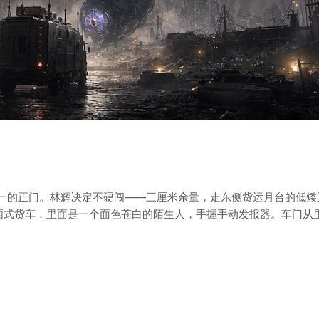
一的正门。林辉决定不硬闯——三厘米余量，走东侧货运月台的低矮叉
的厢式货车，里面是一个面色苍白的陌生人，手握手动发报器。车门从里