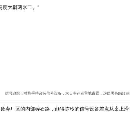
高度大概两米二。"
信号追踪：林辉手持改装信号设备，末日幸存者营地夜景，远处黑色触须巨
是废弃厂区的内部碎石路，颠得陈玲的信号设备差点从桌上滑