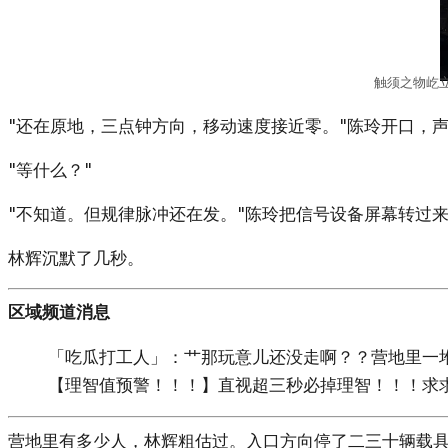
触须之物屹
"还在原地，三点钟方向，移动速度接近零。"陈玲开口，声
"等什么？"
"不知道。但规律脉冲还在发。"陈玲把信号设备屏幕转过来
林辉沉默了几秒。
区域频道消息
「吃瓜打工人」：艹那玩意儿还没走啊？？营地里一堆人
【理智值预警！！！】直视超三秒必掉理智！！！求
营地里有多少人，林辉粗估过。入口方向停了二三十辆载