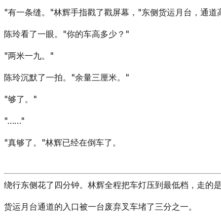
"有一条缝。"林辉手指戳了戳屏幕，"东侧货运月台，通道
陈玲看了一眼。"你的车高多少？"
"两米一九。"
陈玲沉默了一拍。"余量三厘米。"
"够了。"
"……"
"真够了。"林辉已经在倒车了。
绕行东侧花了四分钟。林辉全程把车灯压到最低档，走的
货运月台通道的入口被一台废弃叉车堵了三分之一。