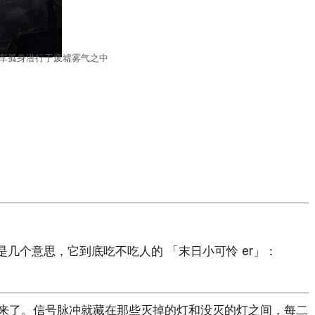
车孤身潜行于废墟雾气之中
几个意思，它到底吃不吃人的 「末日小可怜 er」：
来了。信号脉冲就藏在那些灭掉的灯和没灭的灯之间，每二