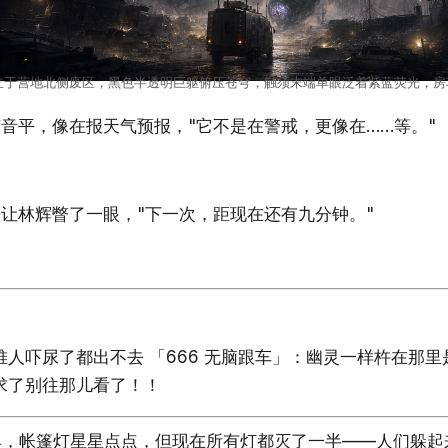
立于营地北侧废区，黑色半透明巨躯俯压苍穹，触须末端单眼泛着紫蓝荧光，房
音平，像在报天气预报，"它不是在警戒，更像在……等。"
让林辉瞥了一眼，"下一次，距现在还有九分钟。"
吓尿了都出不去 「666 无脑跟车」：幽灵一样杵在那里是
求了别往那儿看了！！
具，帐篷灯星星点点，但现在所有灯都灭了一半——人们躲起