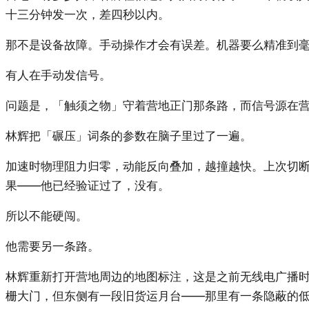
十三分钟发一次，差四秒以内。
那不是设备故障。手动操作才会有误差。机器要么精准到
有人在手动发信号。
问题是，「触须之物」守着营地正门那条路，而信号源在
林辉把「碾压」词条的参数在脑子里过了一遍。
加速时物理阻力归零，动能反向叠加，越撞越快。上次切
果——他已经验证过了，没有。
所以不能硬闯。
他需要另一条路。
林辉重新打开营地周边的地图标注，这是之前无线电广播
栅大门，但东侧有一段旧货运月台——那里有一条隐蔽的