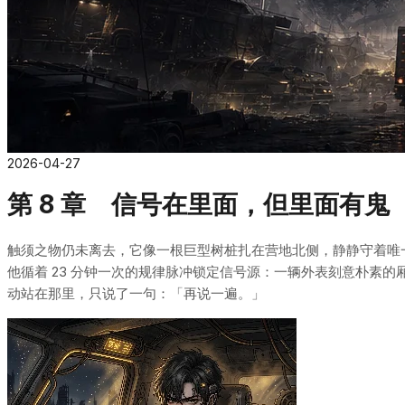
2026-04-27
第 8 章 信号在里面，但里面有鬼
触须之物仍未离去，它像一根巨型树桩扎在营地北侧，静静守着唯
他循着 23 分钟一次的规律脉冲锁定信号源：一辆外表刻意朴素
动站在那里，只说了一句：「再说一遍。」