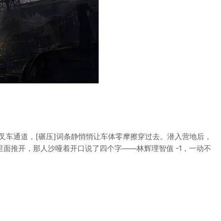
车通道，[碾压]词条静悄悄让车体零摩擦穿过去。潜入营地后，
面推开，那人沙哑着开口说了四个字——林辉理智值 -1，一动不