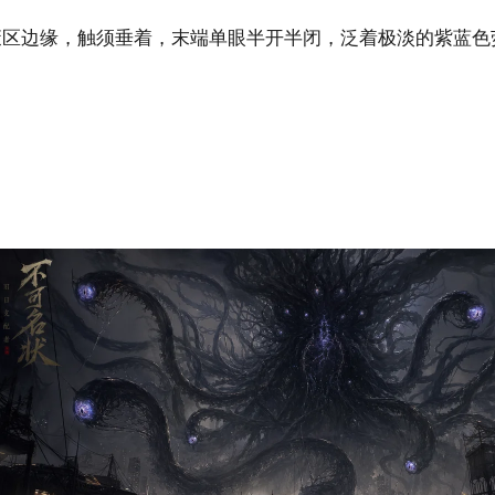
废区边缘，触须垂着，末端单眼半开半闭，泛着极淡的紫蓝色