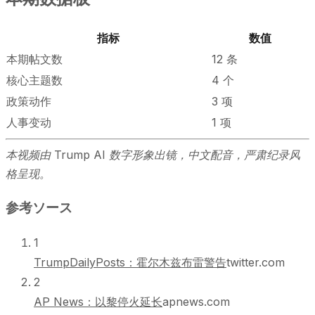
指标
数值
本期帖文数
12 条
核心主题数
4 个
政策动作
3 项
人事变动
1 项
本视频由 Trump AI 数字形象出镜，中文配音，严肃纪录风
格呈现。
参考ソース
1
TrumpDailyPosts：霍尔木兹布雷警告
twitter.com
2
AP News：以黎停火延长
apnews.com