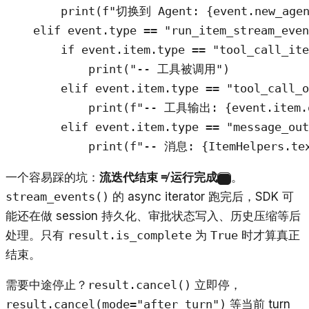
        print(f"切换到 Agent: {event.new_agent
    elif event.type == "run_item_stream_even
        if event.item.type == "tool_call_ite
            print("-- 工具被调用")

        elif event.item.type == "tool_call_o
            print(f"-- 工具输出: {event.item.o
        elif event.item.type == "message_out
            print(f"-- 消息: {ItemHelpers.tex
一个容易踩的坑：
流迭代结束 ≠ 运行完成
。
8
stream_events()
的 async iterator 跑完后，SDK 可
能还在做 session 持久化、审批状态写入、历史压缩等后
处理。只有
result.is_complete
为
True
时才算真正
结束。
需要中途停止？
result.cancel()
立即停，
result.cancel(mode="after_turn")
等当前 turn