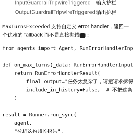
InputGuardrailTripwireTriggered
输入护栏
OutputGuardrailTripwireTriggered
输出护栏
MaxTurnsExceeded
支持自定义 error handler，返回一
个优雅的 fallback 而不是直接抛错
：
1
from agents import Agent, RunErrorHandlerInp
def on_max_turns(_data: RunErrorHandlerInput
    return RunErrorHandlerResult(

        final_output="任务太复杂了，请把请求拆
        include_in_history=False,  # 不把
    )

result = Runner.run_sync(

    agent,

    "分析这份超长报告",
