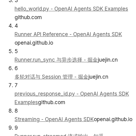
3
hello_world.py - OpenAI Agents SDK Examples
github.com
4
Runner API Reference - OpenAI Agents SDK
openai.github.io
5
Runner.run_sync 与异步选择 - 掘金
juejin.cn
6
多轮对话与 Session 管理 - 掘金
juejin.cn
7
previous_response_id.py - OpenAI Agents SDK
Examples
github.com
8
Streaming - OpenAI Agents SDK
openai.github.io
9