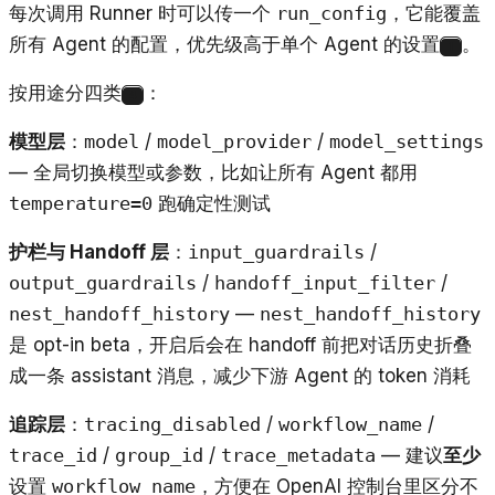
每次调用 Runner 时可以传一个
run_config
，它能覆盖
所有 Agent 的配置，优先级高于单个 Agent 的设置
。
1
按用途分四类
：
4
模型层
：
model
/
model_provider
/
model_settings
— 全局切换模型或参数，比如让所有 Agent 都用
temperature=0
跑确定性测试
护栏与 Handoff 层
：
input_guardrails
/
output_guardrails
/
handoff_input_filter
/
nest_handoff_history
—
nest_handoff_history
是 opt-in beta，开启后会在 handoff 前把对话历史折叠
成一条 assistant 消息，减少下游 Agent 的 token 消耗
追踪层
：
tracing_disabled
/
workflow_name
/
trace_id
/
group_id
/
trace_metadata
— 建议
至少
设置
workflow_name
，方便在 OpenAI 控制台里区分不