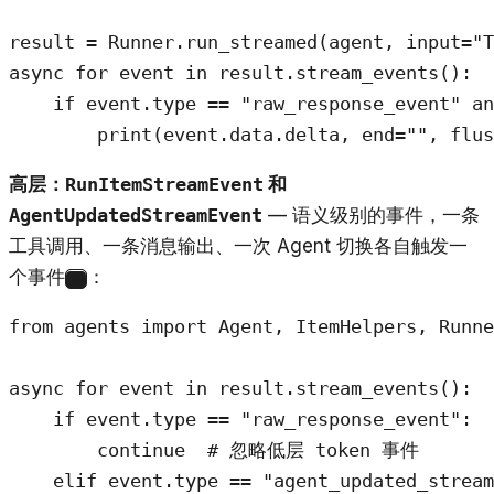
result = Runner.run_streamed(agent, input="T
async for event in result.stream_events():

    if event.type == "raw_response_event" an
        print(event.data.delta, end="", flus
高层：
RunItemStreamEvent
和
AgentUpdatedStreamEvent
— 语义级别的事件，一条
工具调用、一条消息输出、一次 Agent 切换各自触发一
个事件
：
8
from agents import Agent, ItemHelpers, Runne
async for event in result.stream_events():

    if event.type == "raw_response_event":

        continue  # 忽略低层 token 事件

    elif event.type == "agent_updated_stream