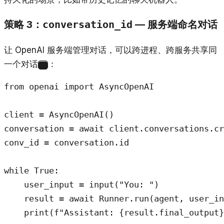
策略 3：
— 服务端命名对话
conversation_id
让 OpenAI 服务端管理对话，可以跨进程、跨服务共享同
一个对话
：
1
from openai import AsyncOpenAI

client = AsyncOpenAI()

conversation = await client.conversations.cr
conv_id = conversation.id

while True:

    user_input = input("You: ")

    result = await Runner.run(agent, user_in
    print(f"Assistant: {result.final_output}