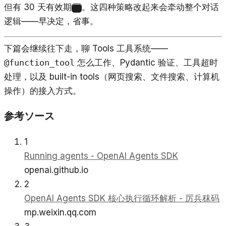
但有 30 天有效期
。这四种策略改起来会牵动整个对话
6
逻辑——早决定，省事。
下篇会继续往下走，聊 Tools 工具系统——
@function_tool
怎么工作、Pydantic 验证、工具超时
处理，以及 built-in tools（网页搜索、文件搜索、计算机
操作）的接入方式。
参考ソース
1
Running agents - OpenAI Agents SDK
openai.github.io
2
OpenAI Agents SDK 核心执行循环解析 - 厉兵秣码
mp.weixin.qq.com