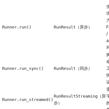
Runner.run()
RunResult
（异步）
F
/
a
Runner.run_sync()
RunResult
（同步）
RunResultStreaming
（异
Runner.run_streamed()
步）