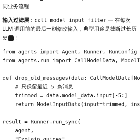
同业务流程
输入过滤层
：
call_model_input_filter
— 在每次
LLM 调用前的最后一刻修改输入，典型用途是截断过长历
史
：
1
from agents import Agent, Runner, RunConfig

from agents.run import CallModelData, ModelI
def drop_old_messages(data: CallModelData[No
    # 只保留最近 5 条消息

    trimmed = data.model_data.input[-5:]

    return ModelInputData(input=trimmed, ins
result = Runner.run_sync(

    agent,

    "Explain quines",
