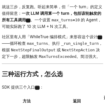
就这三步，反复跑。听起来简单，但「一个 turn」的定义
值得留意：
一次 LLM 调用算一个 turn，包括该轮触发的
所有工具调用
。一个设置
max_turns=10
的 Agent，
1
可能实际跑了 10 次 LLM + N 次工具。
社区里有人用「WhileTrue 编排模式」来形容这个设计
2
——循环检查
max_turns
、执行
_run_single_turn
，
根据
NextStepFinalOutput
或
NextStepAction
决
定下一步，超限触发
MaxTurnsExceeded
。简洁强大。
三种运行方式，怎么选
SDK 提供三个入口
：
1
方法
返回