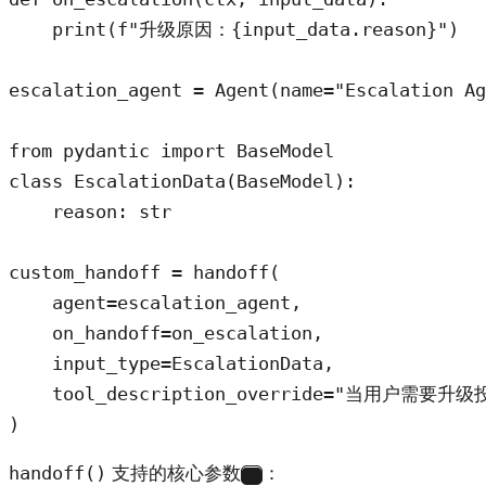
    print(f"升级原因：{input_data.reason}")

escalation_agent = Agent(name="Escalation Ag
from pydantic import BaseModel

class EscalationData(BaseModel):

    reason: str

custom_handoff = handoff(

    agent=escalation_agent,

    on_handoff=on_escalation,

    input_type=EscalationData,

    tool_description_override="当用户需要升
)
handoff()
支持的核心参数
：
2