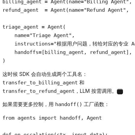
billing_agent = Agent(name="Billing Agent", 
refund_agent  = Agent(name="Refund Agent",  
triage_agent = Agent(

    name="Triage Agent",

    instructions="根据用户问题，转给对应的专业 Ag
    handoffs=[billing_agent, refund_agent],

)
这时候 SDK 会自动生成两个工具名：
transfer_to_billing_agent
和
transfer_to_refund_agent
，LLM 按需调用。
1
如果需要更多控制，用
handoff()
工厂函数：
from agents import handoff, Agent

def on_escalation(ctx, input_data):
