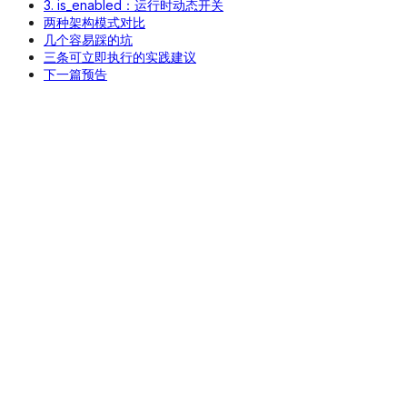
3. is_enabled：运行时动态开关
两种架构模式对比
几个容易踩的坑
三条可立即执行的实践建议
下一篇预告