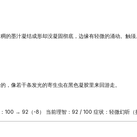
浓稠的墨汁凝结成形却没凝固彻底，边缘有轻微的涌动。触须
活的，像若干条发光的寄生虫在黑色凝胶里来回游走。
 → 92（-8） 当前理智：92 / 100 症状：轻微幻听（持