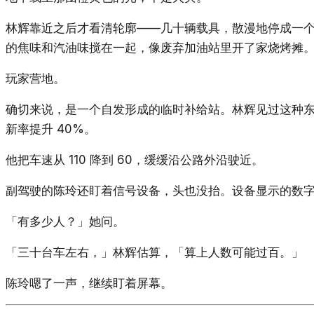
林辉靠近之后才看清轮廓——几十辆载具，散漫地停成一
的焦味和汽油味搅在一起，像废弃加油站里开了家烧烤摊
玩家营地。
确切来说，是一个自发形成的临时补给站。林辉见过这种
新率提升 40%。
他把车速从 110 降到 60，缓缓沿公路外沿驶近。
副驾驶的陈玲还盯着信号设备，头也没抬。设备显示的数字
「有多少人？」她问。
「三十台车左右，」林辉估算，「算上人数可能过百。」
陈玲嗯了一声，继续盯着屏幕。