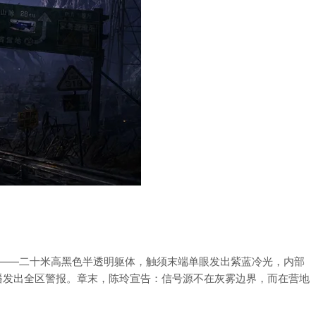
——二十米高黑色半透明躯体，触须末端单眼发出紫蓝冷光，内部
广播发出全区警报。章末，陈玲宣告：信号源不在灰雾边界，而在营地