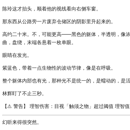
陈玲这才抬头，顺着他的视线看向右侧车窗。
那东西从公路旁一片废弃仓储区的阴影里升起来的。
高约二十米。不，可能更高——黑色的躯体，半透明，像
曲，盘绕，末端各悬着一枚单眼。
眼睛在发光。
紫蓝色，带着一点生物性的波动节律，像是在呼吸。
整个躯体内部也有光，那种光不是统一的，是蠕动的，是
林辉盯了不止三秒。
【⚠️ 警告】 理智伤害：目视「触须之物」超过阈值 理智值：100
幻听来得很突然。