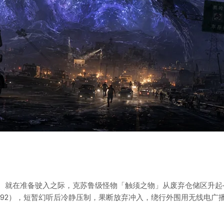
。就在准备驶入之际，克苏鲁级怪物「触须之物」从废弃仓储区升起
 92），短暂幻听后冷静压制，果断放弃冲入，绕行外围用无线电