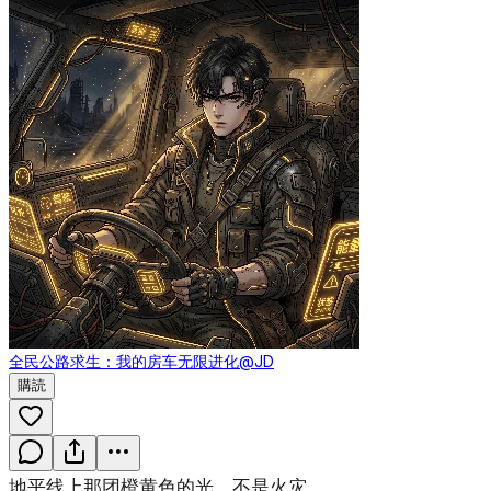
全民公路求生：我的房车无限进化
@JD
購読
地平线上那团橙黄色的光，不是火灾。