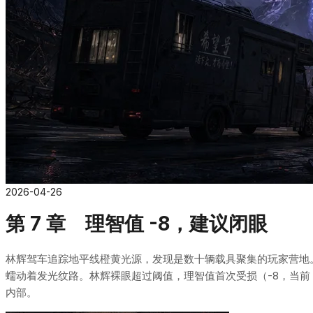
2026-04-26
第 7 章 理智值 -8，建议闭眼
林辉驾车追踪地平线橙黄光源，发现是数十辆载具聚集的玩家营地
蠕动着发光纹路。林辉裸眼超过阈值，理智值首次受损（-8，当前
内部。