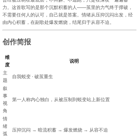
力。这首歌写的是那个沉默积蓄的人——茧里的力气终于撑破，
不需要任何人的认可，自己就是答案。情绪从压抑沉闷出发，经
由内心积蓄，在副歌处爆发燃烧，结尾归于从容不迫。
创作简报
维
说明
度
主
自我蜕变 · 破茧重生
题
叙
事
第一人称内心独白，从被压制到蜕变站上新位置
视
角
情
绪
压抑沉闷 → 暗流积蓄 → 爆发燃烧 → 从容不迫
弧