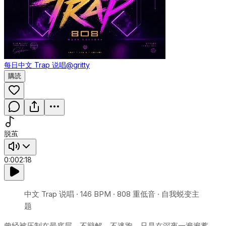
每日中文 Trap 说唱
@gritty
購読
脱茧
0:00
2:18
中文 Trap 说唱 · 146 BPM · 808 重低音 · 自我蜕变主
题
曾经被压制在最底层，不辩解、不逃跑，只是在深夜一遍遍蓄