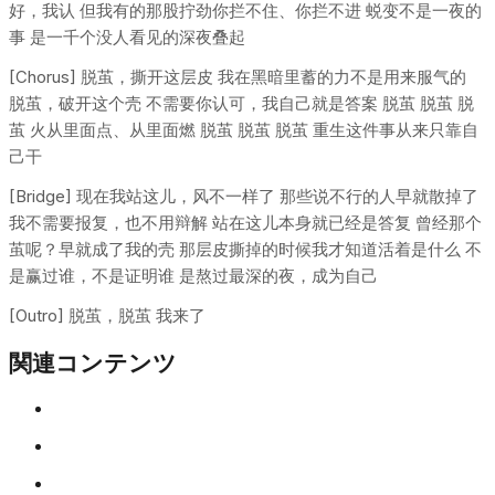
好，我认 但我有的那股拧劲你拦不住、你拦不进 蜕变不是一夜的
事 是一千个没人看见的深夜叠起
[Chorus] 脱茧，撕开这层皮 我在黑暗里蓄的力不是用来服气的
脱茧，破开这个壳 不需要你认可，我自己就是答案 脱茧 脱茧 脱
茧 火从里面点、从里面燃 脱茧 脱茧 脱茧 重生这件事从来只靠自
己干
[Bridge] 现在我站这儿，风不一样了 那些说不行的人早就散掉了
我不需要报复，也不用辩解 站在这儿本身就已经是答复 曾经那个
茧呢？早就成了我的壳 那层皮撕掉的时候我才知道活着是什么 不
是赢过谁，不是证明谁 是熬过最深的夜，成为自己
[Outro] 脱茧，脱茧 我来了
関連コンテンツ