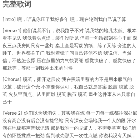
完整歌词
[Intro] 嘿，听说你压了我好多年 嘿，现在轮到我自己说了算
[Verse 1] 他们说我不行，说我路子不对 说我站的地儿太低、根本
看不见队 我低着头点烟，装作没听见 但每一句话都刻在心里面 深
夜三点我房间只有一盏灯 桌上全是写废的纸、练了又练 旁边的人
睡了、世界都关了门 我对着镜子问自己还信不信 我说信、当然
信，不然怎么撑 压在茧里的力气快要绷 感觉快破了、感觉快破了
那就等，等那一刻我冲出来的时候
[Chorus] 脱茧，撕开这层皮 我在黑暗里蓄的力不是用来服气的
脱茧，破开这个壳 不需要你认可，我自己就是答案 脱茧 脱茧 脱
茧 火从里面点、从里面燃 脱茧 脱茧 脱茧 重生这件事从来只靠自
己干
[Verse 2] 你们以为我消失，其实我在炼 每一刀每一练都往深处嵌
没有高台没有后台没有捷径站 只有深夜空场地我一个人的段 汗水
滴在地板那声音我记清 那是我唯一的见证人，不需要掌声 我把所
有的怀疑揉成一把劲 留到破壳那天一次性点燃 你说我没有天赋，