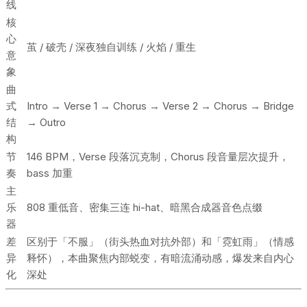
线
核
心
茧 / 破壳 / 深夜独自训练 / 火焰 / 重生
意
象
曲
式
Intro → Verse 1 → Chorus → Verse 2 → Chorus → Bridge
结
→ Outro
构
节
146 BPM，Verse 段落沉克制，Chorus 段音量层次提升，
奏
bass 加重
主
乐
808 重低音、密集三连 hi-hat、暗黑合成器音色点缀
器
差
区别于「不服」（街头热血对抗外部）和「霓虹雨」（情感
异
释怀），本曲聚焦内部蜕变，有暗流涌动感，爆发来自内心
化
深处