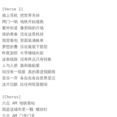
[Verse 1]

插上耳机 把世界关掉

闸门一响 地铁开始逃跑

窗外街道 像剪辑的片场

谁的青春 没在这里耗掉

我背着包 里面装满账单

梦想折叠 压在最底下那层

昨夜加班 今早继续向前

这条线路 没有终点只有转换

人与人挤 脸和脸贴紧

却没有一双眼 真的看进我眼睛

音乐一开 各自在各自世界里沉

这片沉默 比任何喧嚣都深

[Chorus]

六点 AM 地铁靠站

我是这城市里一颗 螺丝钉

六点 AM 门开门关
