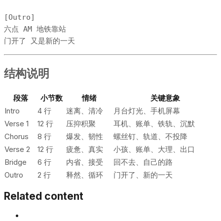
[Outro]

六点 AM 地铁靠站

门开了 又是新的一天
结构说明
段落
小节数
情绪
关键意象
Intro
4 行
迷离、清冷
月台灯光、手机屏幕
Verse 1
12 行
压抑积聚
耳机、账单、铁轨、沉默
Chorus
8 行
爆发、韧性
螺丝钉、轨道、不投降
Verse 2
12 行
疲惫、真实
小孩、账单、大理、出口
Bridge
6 行
内省、接受
回不去、自己的路
Outro
2 行
释然、循环
门开了、新的一天
Related content