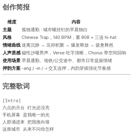
创作简报
维度
内容
主题
孤独通勤 · 城市螺丝钉的早晨独白
风格
Chinese Trap，140 BPM，重 808 + 三连 hi-hat
情绪曲线
迷离沉静 → 压抑积聚 → 爆发释放 → 疲惫释然
人声质感
磁性沙哑男声，Verse 吐字清晰，Chorus 带空间回响
使用场景
早晨通勤、地铁/公交途中、都市日常提振情绪
押韵方案
-ang / -in / -i 交叉连押，内韵穿插强化节奏感
完整歌词
[Intro]

六点的月台 灯光还没亮

手机屏幕 是我唯一的光

人群涌进来 把我推向墙

这座城市 从来不问你怎样
