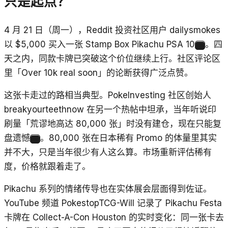
只是起点？
4 月 21 日（周一），Reddit 投资社区用户 dailysmokes
以 $5,000 买入一张 Stamp Box Pikachu PSA 10
。四
3
天之内，同款卡牌已突破这个价位继续上行。社区评论区
里「Over 10k real soon」的论断获得广泛点赞。
这张卡走过的路相当典型。PokeInvesting 社区创始人
breakyourteethnow 在另一个热帖中坦承，当年听说印
刷量「荒谬地高达 80,000 张」时没有建仓，现在只能复
盘遗憾
。80,000 张在日本稀有 Promo 的体量里其实
4
并不大，只是当年很少有人这么算。市场重新评估稀有
度，价格就跟着走了。
Pikachu 系列的情绪传导也在实体展会层面得到佐证。
YouTube 频道 PokestopTCG-Will 记录了 Pikachu Festa
卡牌在 Collect-A-Con Houston 的实时变化：同一张卡去