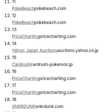
11
PokeBeach
pokebeach.com
12
PokeBeach
pokebeach.com
13
PriceCharting
pricecharting.com
14
Yahoo Japan Auctions
auctions.yahoo.co.jp
15
Cardrush
cardrush-pokemon.jp
16
PriceCharting
pricecharting.com
17
PriceCharting
pricecharting.com
18
SNKRDUNK
snkrdunk.com