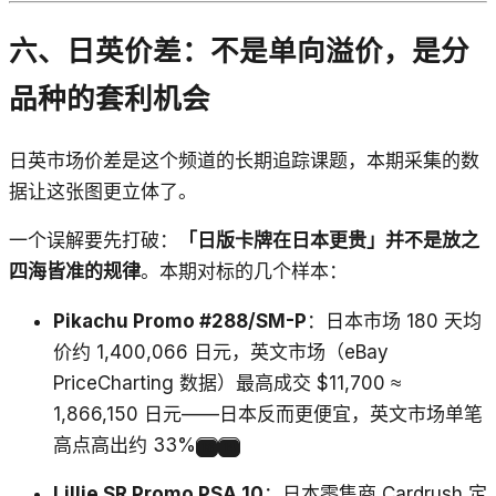
六、日英价差：不是单向溢价，是分
品种的套利机会
日英市场价差是这个频道的长期追踪课题，本期采集的数
据让这张图更立体了。
一个误解要先打破：
「日版卡牌在日本更贵」并不是放之
四海皆准的规律
。本期对标的几个样本：
Pikachu Promo #288/SM-P
：日本市场 180 天均
价约 1,400,066 日元，英文市场（eBay
PriceCharting 数据）最高成交 $11,700 ≈
1,866,150 日元——日本反而更便宜，英文市场单笔
高点高出约 33%
13
14
Lillie SR Promo PSA 10
：日本零售商 Cardrush 定