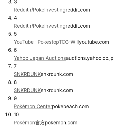
3
Reddit r/PokeInvesting
reddit.com
4
Reddit r/PokeInvesting
reddit.com
5
YouTube · PokestopTCG-Will
youtube.com
6
Yahoo Japan Auctions
auctions.yahoo.co.jp
7
SNKRDUNK
snkrdunk.com
8
SNKRDUNK
snkrdunk.com
9
Pokémon Center
pokebeach.com
10
Pokémon官方
pokemon.com