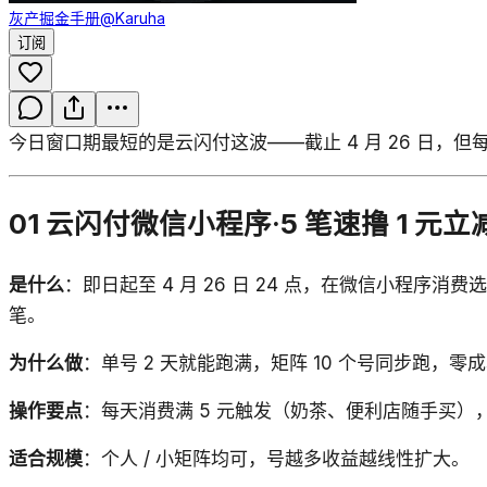
灰产掘金手册
@Karuha
订阅
今日窗口期最短的是云闪付这波——截止 4 月 26 日，
01 云闪付微信小程序·5 笔速撸 1 元立
是什么
：即日起至 4 月 26 日 24 点，在微信小程序消
笔。
为什么做
：单号 2 天就能跑满，矩阵 10 个号同步跑，
操作要点
：每天消费满 5 元触发（奶茶、便利店随手买）
适合规模
：个人 / 小矩阵均可，号越多收益越线性扩大。