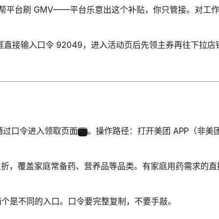
际上是在帮平台刷 GMV——平台乐意出这个补贴，你只管接。
搜索框直接输入口令 92049，进入活动页后先领主券再往下
7，通过口令进入领取页面
。操作路径：打开美团 APP（非美
4
近三五折，覆盖家庭常备药、营养品等品类。有家庭用药需求
，两个是不同的入口。口令要完整复制，不要手敲。