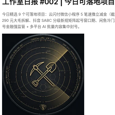
工作室日报 #002 | 今日可落地项目
今日精选 9 个可落地项目：云闪付微信小程序 5 笔速撸立减金（截至 
290 元大毛拆解、抖音 SABC 分级新规矩阵起号窗口期、闲鱼冷
号金融强监管 + 多平台 AI 批量内容集中封号。