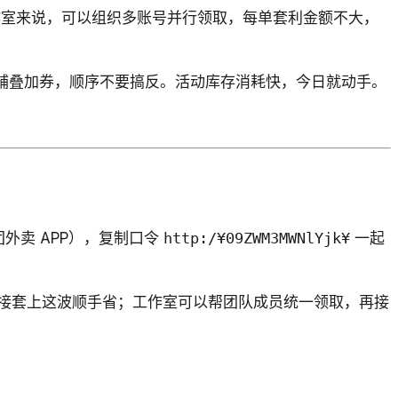
对工作室来说，可以组织多账号并行领取，每单套利金额不大，
拉店铺叠加券，顺序不要搞反。活动库存消耗快，今日就动手。
团外卖 APP），复制口令
http:/¥09ZWM3MWNlYjk¥
一起
的直接套上这波顺手省；工作室可以帮团队成员统一领取，再接