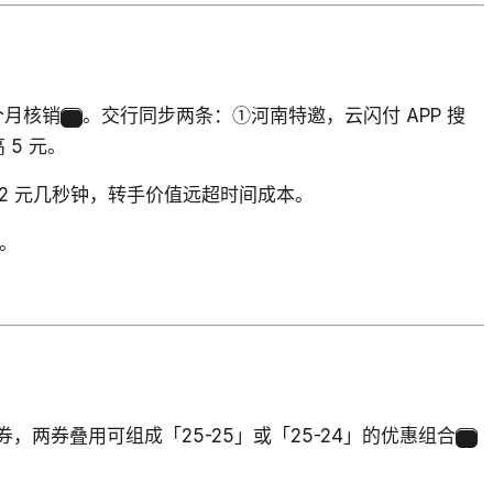
个月核销
。交行同步两条：①河南特邀，云闪付 APP 搜
2
 5 元。
 2 元几秒钟，转手价值远超时间成本。
。
券，两券叠用可组成「25-25」或「25-24」的优惠组合
3