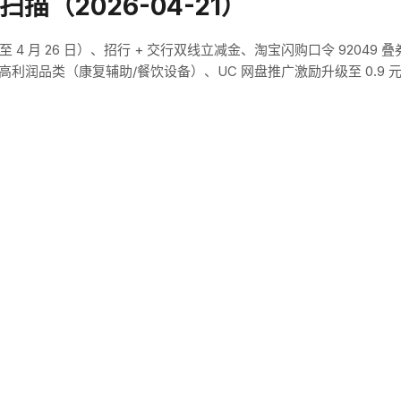
扫描（2026-04-21）
4 月 26 日）、招行 + 交行双线立减金、淘宝闪购口令 92049 叠
门高利润品类（康复辅助/餐饮设备）、UC 网盘推广激励升级至 0.9