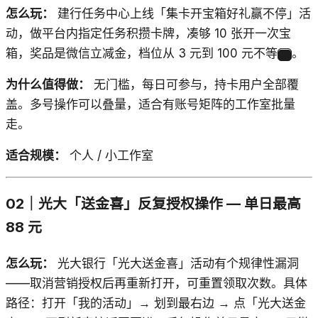
怎么玩：
建行任务中心上线「集卡开宝箱好礼赢不停」活
动，做平台内指定任务积攒卡牌，凑够 10 张开一次宝
箱，奖品是微信立减金，档位从 3 元到 100 元不等
。
1
为什么值得做：
无门槛，每日可参与，持卡用户全部覆
盖。多号操作可以叠量，适合有账号矩阵的工作室批量
走。
适合规模：
个人 / 小工作室
02｜光大「送金喜」反复授权操作 — 单日最高
88 元
怎么玩：
光大银行「光大送金喜」活动有个规律性漏洞
——取消营销授权后再重新打开，可重置领取次数。具体
路径：打开「我的活动」→ 划到最右边 → 点「光大送金