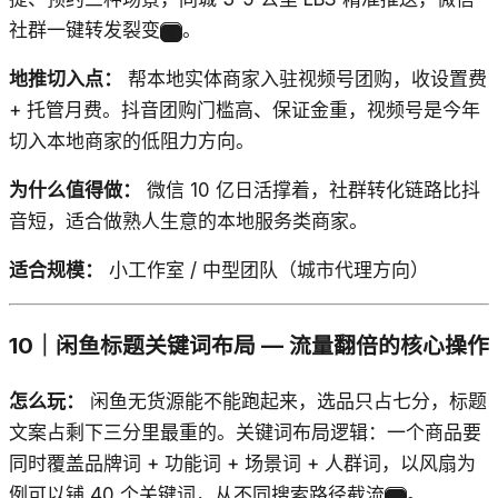
社群一键转发裂变
。
9
地推切入点：
帮本地实体商家入驻视频号团购，收设置费
+ 托管月费。抖音团购门槛高、保证金重，视频号是今年
切入本地商家的低阻力方向。
为什么值得做：
微信 10 亿日活撑着，社群转化链路比抖
音短，适合做熟人生意的本地服务类商家。
适合规模：
小工作室 / 中型团队（城市代理方向）
10｜闲鱼标题关键词布局 — 流量翻倍的核心操作
怎么玩：
闲鱼无货源能不能跑起来，选品只占七分，标题
文案占剩下三分里最重的。关键词布局逻辑：一个商品要
同时覆盖品牌词 + 功能词 + 场景词 + 人群词，以风扇为
例可以铺 40 个关键词，从不同搜索路径截流
。
10