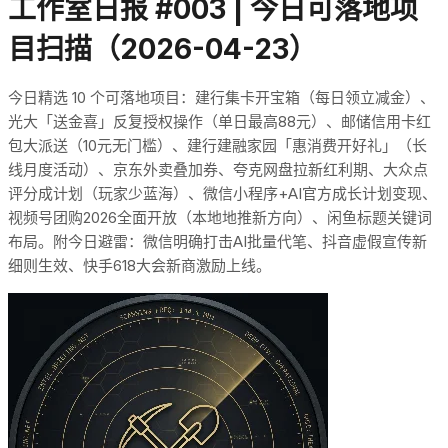
工作室日报 #003 | 今日可落地项
目扫描（2026-04-23）
今日精选 10 个可落地项目：建行集卡开宝箱（每日领立减金）、
光大「送金喜」反复授权操作（单日最高88元）、邮储信用卡红
包大派送（10元无门槛）、建行建融家园「惠消费开好礼」（长
线月度活动）、京东外卖叠加券、夸克网盘拉新红利期、大众点
评分成计划（玩家少蓝海）、微信小程序+AI官方成长计划变现、
视频号团购2026全面开放（本地地推新方向）、闲鱼标题关键词
布局。附今日避雷：微信明确打击AI批量代笔、抖音虚假宣传新
细则生效、快手618大会新商激励上线。