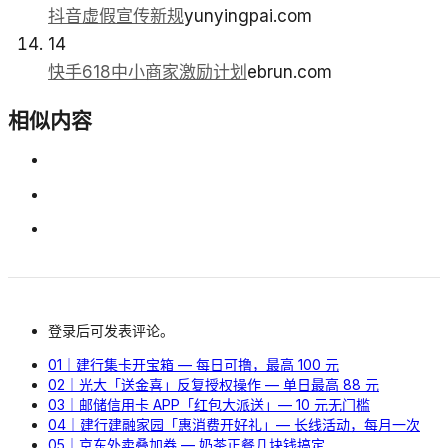
抖音虚假宣传新规
yunyingpai.com
14
快手618中小商家激励计划
ebrun.com
相似内容
登录后可发表评论。
01｜建行集卡开宝箱 — 每日可撸，最高 100 元
02｜光大「送金喜」反复授权操作 — 单日最高 88 元
03｜邮储信用卡 APP「红包大派送」— 10 元无门槛
04｜建行建融家园「惠消费开好礼」— 长线活动，每月一次
05｜京东外卖叠加券 — 奶茶正餐几块钱搞定