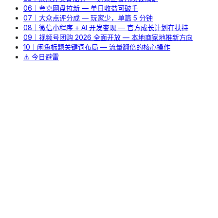
06｜夸克网盘拉新 — 单日收益可破千
07｜大众点评分成 — 玩家少，单篇 5 分钟
08｜微信小程序 + AI 开发变现 — 官方成长计划在扶持
09｜视频号团购 2026 全面开放 — 本地商家地推新方向
10｜闲鱼标题关键词布局 — 流量翻倍的核心操作
⚠️ 今日避雷