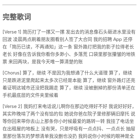
完整歌词
[Verse 1] 简历打了一摞又一摞 发出去的消息像石头砸进水里没有
回波 凌晨两点刷着朋友圈看别人签了大合同 我的招聘 App 还停
在「简历已读，不再通知」这一条 窗外路灯把我的影子拉得老长
老长 好像在告诉我你看你多渺小、多落荒 口袋里那张攥皱的地铁
票 来回两块，是我今天唯一算清楚的账
[Chorus] 算了，继续 不是因为我想通了什么大道理 算了，继续
只是跌进泥里爬起来太多次已经是本能 算了，继续 窗外路灯还亮
着证明这城市还没把我踢走 算了，继续 没被删掉的那份清单还在
手机最底层的文件夹里候着
[Verse 2] 我妈打来电话说儿啊你在那边吃得好不好 我说好好好，
其实昨晚啃了两个没有馅的包 她说你爸在院子里修那辆旧摩托 说
等你回来带你去山上那条你小时候最爱的路转一转 我挂了电话坐
在出租屋的地板上 没有哭，只是呼吸有一点点抖、一点点长 抽屉
里那份落灰的梦想清单我没删也没扔 我妈说你小时候的眼神是全