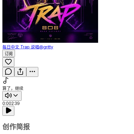
每日中文 Trap 说唱
@gritty
订阅
算了，继续
0:00
2:39
创作简报