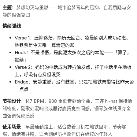
主题
：梦想幻灭与重燃——城市追梦青年的压抑、自我质疑与安
静的倔强复归
情绪弧线
：
Verse 1：压抑迷茫，简历无回音、凌晨刷别人成功动态、
地铁票是今天唯一算清楚的账
Hook：不是顿悟，是爬泥太多次之后的本能——「算了，
继续」
Verse 2：妈妈的电话成为转折触发点，挂了电话坐在地板
上，呼吸有点抖但没哭
Bridge：安静重燃，没有鼓掌，只是把地铁票攥得比昨天紧
一点点
节拍设计
：147 BPM，808 重低音驱动全曲，三连 hi-hat 保持情
绪密度，副歌处混响合成器衬底拓宽空间感，钢琴旋律线贯穿全
曲强调忧郁质感
使用场景
：早晨通勤路上，适合戴着耳机在地铁里听，节奏够
燃，情绪有共鸣，适合刚经历挫败但仍在继续的年轻人