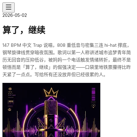
2026-05-02
算了，继续
147 BPM 中文 Trap 说唱，808 重低音与密集三连 hi-hat 撑底，
钢琴旋律线贯穿暗夜氛围。歌词以第一人称讲述城市追梦青年简
历无回音的压抑低谷，被妈妈一个电话触发情绪转折，最终不是
顿悟而是「算了，继续」的倔强决定——口袋里地铁票攥得比昨
天紧了一点点。写给所有还没放弃但已经很累的人。