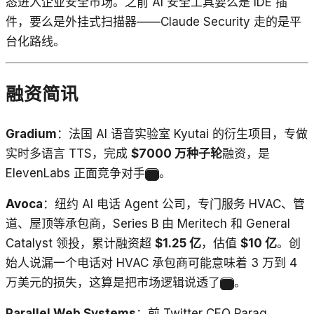
态进入企业安全市场。之前 AI 安全工具要么是 IDE 插
件，要么是外挂式扫描器——Claude Security 走的是平
台化路线。
融资简讯
Gradium
：法国 AI 语音实验室 Kyutai 的衍生项目，专做
实时多语言 TTS，完成
$7000 万种子轮
融资，是
ElevenLabs 正面竞争对手
。
7
Avoca
：纽约 AI 电话 Agent 公司，专门服务 HVAC、管
道、屋顶等承包商，Series B 由 Meritech 和 General
Catalyst 领投，累计融资超
$1.25 亿
，估值
$10 亿
。创
始人说漏一个电话对 HVAC 承包商可能意味着 3 万到 4
万美元的损失，这算是把市场逻辑说透了
。
8
Parallel Web Systems
：前 Twitter CEO Parag