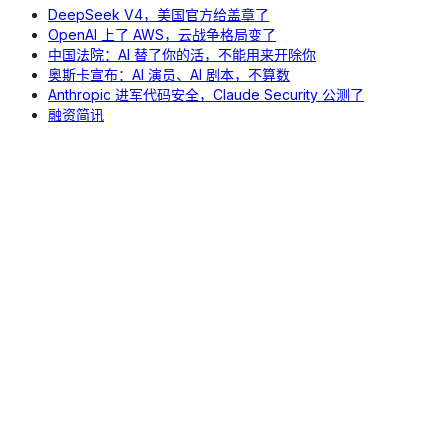
DeepSeek V4，美国官方给盖章了
OpenAI 上了 AWS，云战争格局变了
中国法院：AI 替了你的活，不能用来开除你
奥斯卡宣布：AI 演员、AI 剧本，不算数
Anthropic 进军代码安全，Claude Security 公测了
融资简讯