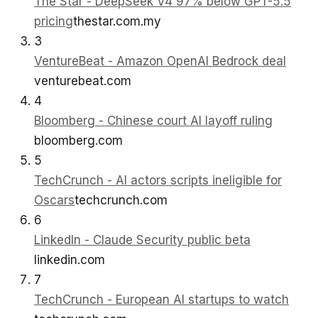
The Star - DeepSeek V4 97% below GPT-5.5
pricing
thestar.com.my
3
VentureBeat - Amazon OpenAI Bedrock deal
venturebeat.com
4
Bloomberg - Chinese court AI layoff ruling
bloomberg.com
5
TechCrunch - AI actors scripts ineligible for
Oscars
techcrunch.com
6
LinkedIn - Claude Security public beta
linkedin.com
7
TechCrunch - European AI startups to watch