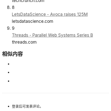
techcrunch.com
8
LetsDataScience - Avoca raises 125M
letsdatascience.com
9
Threads - Parallel Web Systems Series B
threads.com
相似内容
登录后可发表评论。