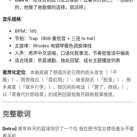
的，他做了他能做的选择，就这样」
音乐规格
：
BPM：145
节拍：Trap（808 重低音 + 三连 hi-hat）
主旋律：Rhodes 电钢琴暖色调旋律线
人声：男声中文说唱，口语化叙事流，节奏密度适中偏高
适合场景：早晨通勤、独处回望、成长主题播放列表
差异化定位
：本曲规避了频道历史已用的街头宣言（「不
服」）、雨夜独白（「霓虹雨」）、破茧励志（「脱茧」）、故
乡离家（「故乡行李」）、简历妈妈电话（「算了，继续」），
以「青春代价即勋章」的成熟回望视角开辟新叙事维度。
完整歌词
[Intro]
那年秋天的篮球场空了一个位 我在图书馆五楼低着头不敢
看手机