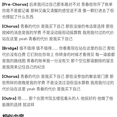
[Pre-Chorus]
后来我问过自己那条路对不对 青春给你开了账单
你是不是都记着 那种又痛又清醒的感觉说不清 像一颗钉进去了但
也撑起了什么东西
[Chorus]
青春的代价 是我买下自己 那些没接的电话是选择 那些
按掉的消息是我的学费 不是没动摇但动摇算数 我用我付过的代价
站在这里 yeah 青春的代价 是我买下自己
[Bridge]
值不值得 值不值得…… 你看看现在站在这里的自己 那些
代价没有白费 它们刻在你背上 你转身的时候才看得见 每一道痕都
是我的路线图 青春的账单我一分没有欠 那个空位那道删除的留言
是我用来记住自己的纪念
[Chorus]
青春的代价 是我买下自己 那些没参加的聚会是门票 那
些熬碎的夜晚是我的学费 不是没流过泪但泪水算数 我用我付过的
代价站在这里 yeah 青春的代价 是我买下自己
[Outro]
嗯…… 那个在图书馆五楼低着头的人 他挺好的 他做了他
能做的选择 就这样
相似内容