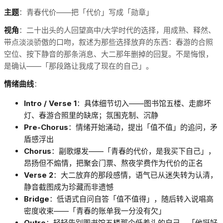
主题
：青春代价——把「代价」写成「勋章」
视角
：二十出头的人回望高中/大学时代的选择，用成熟、释然、
带点淡淡骄傲的口吻，叙述为那些选择放弃的东西：春游的合照
空位、按下静音的那条消息、大二那年删掉的回复。不是悔恨，
是确认——「那段路让我成了现在的自己」。
情绪曲线
：
Intro / Verse 1
：具体细节切入——图书馆五楼、走廊坏
灯、春游合照里的缺席；氛围克制、沉静
Pre-Chorus
：情绪开始涌动，提出「值不值」的追问，矛
盾感浮出
Chorus
：副歌爆发——「青春的代价，是我买下自己」，
昂扬但不煽情，把聚会门票、熬夜学费作为代价的正名
Verse 2
：大二放弃的那段感情，语气已从迷失转为认清，
静音截图成为珍藏而非遗憾
Bridge
：低语式自问自答「值不值得」，随后转入说唱高
密度收束——「青春的账单我一分没有欠」
Outro
：轻轻告别图书馆五楼那个低着头的自己，「他挺好