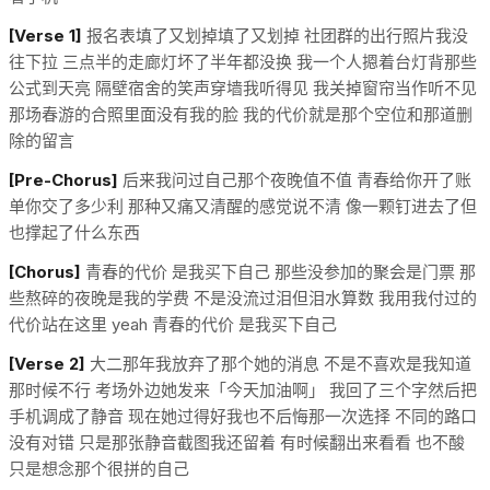
[Verse 1]
报名表填了又划掉填了又划掉 社团群的出行照片我没
往下拉 三点半的走廊灯坏了半年都没换 我一个人摁着台灯背那些
公式到天亮 隔壁宿舍的笑声穿墙我听得见 我关掉窗帘当作听不见
那场春游的合照里面没有我的脸 我的代价就是那个空位和那道删
除的留言
[Pre-Chorus]
后来我问过自己那个夜晚值不值 青春给你开了账
单你交了多少利 那种又痛又清醒的感觉说不清 像一颗钉进去了但
也撑起了什么东西
[Chorus]
青春的代价 是我买下自己 那些没参加的聚会是门票 那
些熬碎的夜晚是我的学费 不是没流过泪但泪水算数 我用我付过的
代价站在这里 yeah 青春的代价 是我买下自己
[Verse 2]
大二那年我放弃了那个她的消息 不是不喜欢是我知道
那时候不行 考场外边她发来「今天加油啊」 我回了三个字然后把
手机调成了静音 现在她过得好我也不后悔那一次选择 不同的路口
没有对错 只是那张静音截图我还留着 有时候翻出来看看 也不酸
只是想念那个很拼的自己