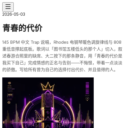
2026-05-03
青春的代价
145 BPM 中文 Trap 说唱，Rhodes 电钢琴暖色调旋律线与 808
重低音撑起底板。歌词以「图书馆五楼低头的那个人」切入，叙
述春游合照里的缺席、大二按下的那条静音，用「青春的代价是
我买下自己」完成情感的正名与告别——不悔恨，带着一点淡淡
的骄傲。写给所有曾为自己的选择付出代价、并且值得的人。