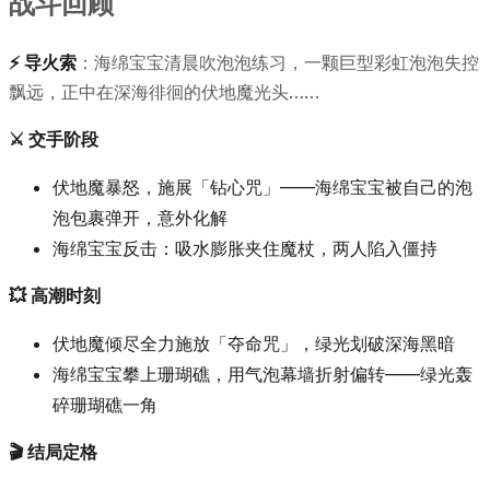
战斗回顾
⚡ 导火索
：海绵宝宝清晨吹泡泡练习，一颗巨型彩虹泡泡失控
飘远，正中在深海徘徊的伏地魔光头……
⚔️ 交手阶段
伏地魔暴怒，施展「钻心咒」——海绵宝宝被自己的泡
泡包裹弹开，意外化解
海绵宝宝反击：吸水膨胀夹住魔杖，两人陷入僵持
💥 高潮时刻
伏地魔倾尽全力施放「夺命咒」，绿光划破深海黑暗
海绵宝宝攀上珊瑚礁，用气泡幕墙折射偏转——绿光轰
碎珊瑚礁一角
🎬 结局定格