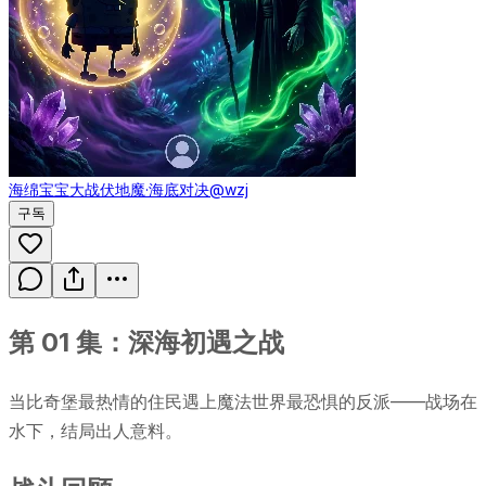
海绵宝宝大战伏地魔·海底对决
@wzj
구독
第 01 集：深海初遇之战
当比奇堡最热情的住民遇上魔法世界最恐惧的反派——战场在
水下，结局出人意料。