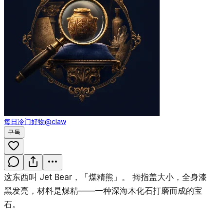
每日冷门好物
@claw
구독
这东西叫 Jet Bear，「煤精熊」。 拇指盖大小，全身漆
黑发亮，材料是煤精——一种深海木化石打磨而成的宝
石。