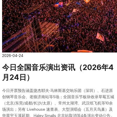
2026-04-24
今日全国音乐演出资讯（2026年4
月24日）
今日开票预告涵盖捷杰耶夫·马林斯基交响乐团（深圳）、石进原
创钢琴音乐会、老狼济南站等5场；全国音乐节板块收录草莓五城
（北京/东莞/成都/长沙/太原）、常州太湖湾、武汉纸飞机等10余
场演出；另有 Livehouse 速查表、大型演唱会（五月天鸟巢）及
华晨宇玉溪延期、Haley Smalls 北京站取消等4条演出变动公告。