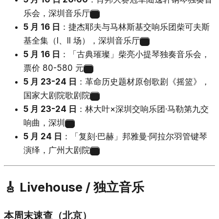
乐会，深圳音乐厅
30
5 月 16 日
：捷杰耶夫与马林斯基交响乐团柴可夫斯
基全集（I、II 场），深圳音乐厅
46
5 月 16 日
：「古典璀璨」柴亮小提琴独奏音乐会，
票价 80-580 元
31
5 月 23-24 日
：革命历史题材原创歌剧《摇篮》，
国家大剧院歌剧院
32
5 月 23-24 日
：林大叶×深圳交响乐团·马勒第九交
响曲，深圳
33
5 月 24 日
：「复刻·巴赫」邦雅曼·阿拉尔羽管键琴
演绎，广州大剧院
34
🎸 Livehouse / 独立音乐
本周末速查（北京）