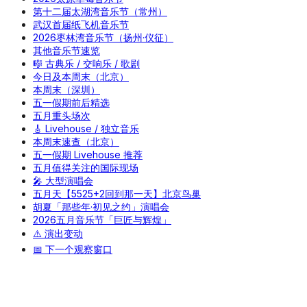
第十二届太湖湾音乐节（常州）
武汉首届纸飞机音乐节
2026枣林湾音乐节（扬州·仪征）
其他音乐节速览
🎼 古典乐 / 交响乐 / 歌剧
今日及本周末（北京）
本周末（深圳）
五一假期前后精选
五月重头场次
🎸 Livehouse / 独立音乐
本周末速查（北京）
五一假期 Livehouse 推荐
五月值得关注的国际现场
🎤 大型演唱会
五月天【5525+2回到那一天】北京鸟巢
胡夏「那些年·初见之约」演唱会
2026五月音乐节「巨匠与辉煌」
⚠️ 演出变动
📅 下一个观察窗口