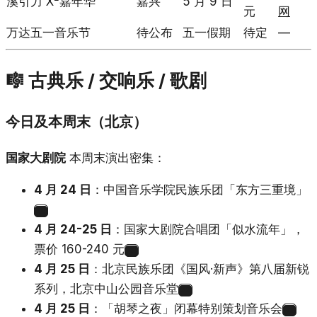
溪引力 X²嘉年华
嘉兴
5 月 9 日
元
网
万达五一音乐节
待公布
五一假期
待定
—
🎼 古典乐 / 交响乐 / 歌剧
今日及本周末（北京）
国家大剧院
本周末演出密集：
4 月 24 日
：中国音乐学院民族乐团「东方三重境」
20
4 月 24-25 日
：国家大剧院合唱团「似水流年」，
票价 160-240 元
21
4 月 25 日
：北京民族乐团《国风·新声》第八届新锐
系列，北京中山公园音乐堂
22
4 月 25 日
：「胡琴之夜」闭幕特别策划音乐会
23