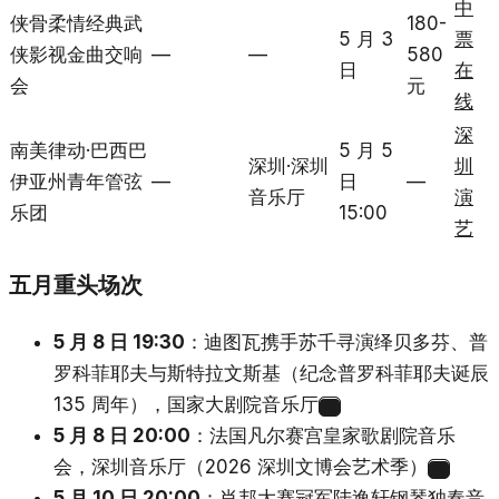
中
侠骨柔情经典武
180-
5 月 3
票
侠影视金曲交响
—
—
580
日
在
会
元
线
深
南美律动·巴西巴
5 月 5
深圳·深圳
圳
伊亚州青年管弦
—
日
—
音乐厅
演
乐团
15:00
艺
五月重头场次
5 月 8 日 19:30
：迪图瓦携手苏千寻演绎贝多芬、普
罗科菲耶夫与斯特拉文斯基（纪念普罗科菲耶夫诞辰
135 周年），国家大剧院音乐厅
28
5 月 8 日 20:00
：法国凡尔赛宫皇家歌剧院音乐
会，深圳音乐厅（2026 深圳文博会艺术季）
29
5 月 10 日 20:00
：肖邦大赛冠军陆逸轩钢琴独奏音