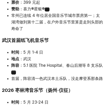
票价
：399 元起
赞助
：喜力®星银®
17
常州已连续 4 年位居全国音乐节城市票房第一；太
湖湾做到第十二届，在户外音乐节里算是走到头部的
寿命了
武汉首届纸飞机音乐节
时间
：5 月 1-4 日
地点
：武汉
阵容
：5.1 医院 The Hospital、春山后潮等 8 支乐队
18
首届，阵容清一色武汉本土乐队，没走摩登系那条路
2026 枣林湾音乐节（扬州·仪征）
时间
：5 月 23-24 日