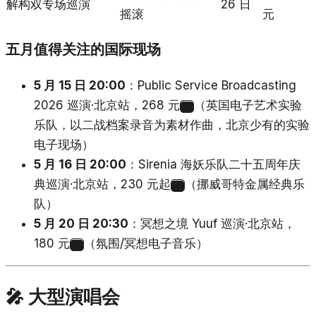
解构双专场巡演
26 日
摇滚
元
五月值得关注的国际现场
5 月 15 日 20:00
：Public Service Broadcasting
2026 巡演·北京站，268 元
（英国电子艺术实验
37
乐队，以二战档案录音为素材作曲，北京少有的实验
电子现场）
5 月 16 日 20:00
：Sirenia 海妖乐队二十五周年庆
典巡演·北京站，230 元起
（挪威哥特金属经典乐
38
队）
5 月 20 日 20:30
：冥想之境 Yuuf 巡演·北京站，
180 元
（氛围/冥想电子音乐）
39
🎤 大型演唱会