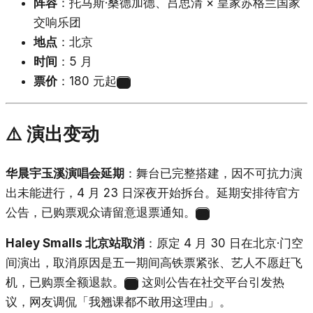
阵容
：托马斯·桑德加德、吕思清 × 皇家苏格兰国家
交响乐团
地点
：北京
时间
：5 月
票价
：180 元起
41
⚠️ 演出变动
华晨宇玉溪演唱会延期
：舞台已完整搭建，因不可抗力演
出未能进行，4 月 23 日深夜开始拆台。延期安排待官方
公告，已购票观众请留意退票通知。
42
Haley Smalls 北京站取消
：原定 4 月 30 日在北京·门空
间演出，取消原因是五一期间高铁票紧张、艺人不愿赶飞
机，已购票全额退款。
这则公告在社交平台引发热
43
议，网友调侃「我翘课都不敢用这理由」。