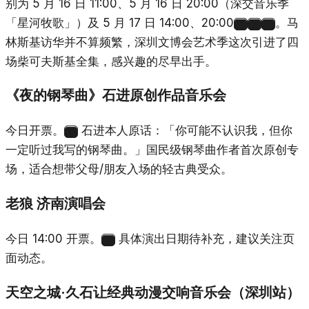
别为 5 月 16 日 11:00、5 月 16 日 20:00（深交音乐季
「星河牧歌」）及 5 月 17 日 14:00、20:00
。马
2
3
4
林斯基访华并不算频繁，深圳文博会艺术季这次引进了四
场柴可夫斯基全集，感兴趣的尽早出手。
《夜的钢琴曲》石进原创作品音乐会
今日开票。
石进本人原话：「你可能不认识我，但你
5
一定听过我写的钢琴曲。」国民级钢琴曲作者首次原创专
场，适合想带父母/朋友入场的轻古典受众。
老狼 济南演唱会
今日 14:00 开票。
具体演出日期待补充，建议关注页
6
面动态。
天空之城·久石让经典动漫交响音乐会（深圳站）