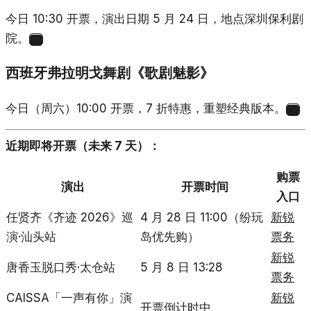
今日 10:30 开票，演出日期 5 月 24 日，地点深圳保利剧
院。
7
西班牙弗拉明戈舞剧《歌剧魅影》
今日（周六）10:00 开票，7 折特惠，重塑经典版本。
8
近期即将开票（未来 7 天）：
购票
演出
开票时间
入口
任贤齐《齐迹 2026》巡
4 月 28 日 11:00（纷玩
新锐
演·汕头站
岛优先购）
票务
新锐
唐香玉脱口秀·太仓站
5 月 8 日 13:28
票务
CAISSA「一声有你」演
新锐
开票倒计时中