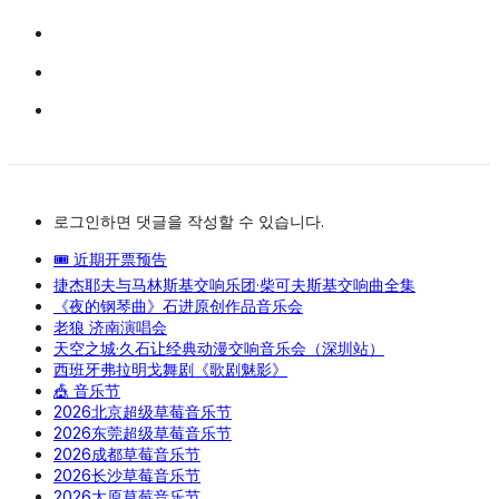
로그인하면 댓글을 작성할 수 있습니다.
🎟️ 近期开票预告
捷杰耶夫与马林斯基交响乐团·柴可夫斯基交响曲全集
《夜的钢琴曲》石进原创作品音乐会
老狼 济南演唱会
天空之城·久石让经典动漫交响音乐会（深圳站）
西班牙弗拉明戈舞剧《歌剧魅影》
🎪 音乐节
2026北京超级草莓音乐节
2026东莞超级草莓音乐节
2026成都草莓音乐节
2026长沙草莓音乐节
2026太原草莓音乐节