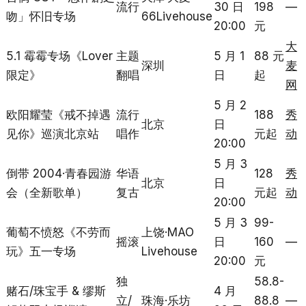
流行
30 日
198
—
吻」怀旧专场
66Livehouse
20:00
元
大
5.1 霉霉专场《Lover
主题
5 月 1
88 元
深圳
麦
限定》
翻唱
日
起
网
5 月 2
欧阳耀莹《戒不掉遇
流行
188
秀
北京
日
见你》巡演北京站
唱作
元起
动
20:00
5 月 3
倒带 2004·青春园游
华语
128
秀
北京
日
会（全新歌单）
复古
元起
动
20:00
5 月 3
99-
葡萄不愤怒《不劳而
上饶·MAO
摇滚
日
160
—
玩》五一专场
Livehouse
20:00
元
独
58.8-
赌石/珠宝手 & 缪斯
4 月
立/
珠海·乐坊
88.8
—