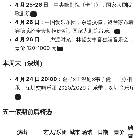
4 月 25-26 日
：中央歌剧院《卡门》，国家大剧院
歌剧院
24
4 月 26 日
：中国爱乐乐团，余隆执棒，钢琴家布赫
宾德演绎全套勃拉姆斯，国家大剧院音乐厅
25
4 月 26 日
：「声渡时光」林韶女中音独唱音乐会，
票价 120-1000 元
26
本周末（深圳）
4 月 24 日 20:00
：金野×王温迪×韦子健「一脉相
承」深圳交响乐团 2025/2026 音乐季，深圳音乐厅
27
五一假期前后精选
购
演出
艺人/乐团
城市·场馆
日期
票价
票