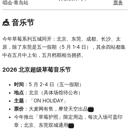
唱会·青岛站
票务
🎪 音乐节
今年草莓系列五城同开：北京、东莞、成都、长沙、太
原，除了东莞是五一假期（5 月 1-4 日），其余四站都集
中在五月中上旬，五月档期相当拥挤。
2026 北京超级草莓音乐节
时间
：5 月 2-4 日（五一假期）
地点
：北京（具体场馆待公布）
主题
：「ON HOLIDAY」
票价
：大麦网有售，摩登天空出品
9
今年推出「草莓护照」限定周边，每次入场可盖印
章；北京、东莞双城通用
10