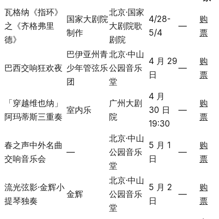
瓦格纳《指环》
北京·国家
国家大剧院
4/28-
购
之《齐格弗里
大剧院歌
—
制作
5/4
票
德》
剧院
巴伊亚州青
北京·中山
4 月 29
购
巴西交响狂欢夜
少年管弦乐
公园音乐
—
日
票
团
堂
4 月
「穿越维也纳」
广州大剧
购
室内乐
30 日
—
阿玛蒂斯三重奏
院
票
19:30
北京·中山
春之声中外名曲
5 月 1
购
—
公园音乐
—
交响音乐会
日
票
堂
北京·中山
流光弦影·金辉小
5 月 2
购
金辉
公园音乐
—
提琴独奏
日
票
堂