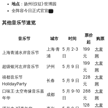
地点
：扬州(仪征)·世博园
全阵容今日正式官宣
19
其他音乐节速览
票价
音乐节
城市
时间
购票
起
上海·青
5 月 2-3
199
大麦
上海青浦水岸音乐节
浦
日
元
网
199
大麦
超级银河左岸音乐节
泸州
5 月 9 日
元
网
禧都音乐节
228
大麦
长春
5 月 9 日
HolidayParty
元
网
口味王·太空奇缘音乐嘉
5 月 9-10
288
大麦
成都
年华
日
元
网
128
大麦