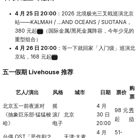
4 月 25 日 20:00
：2026 北境极光三叉戟巡演北京
站——KALMAH / …AND OCEANS / SUOTANA，
380 元起
（国际金属/黑死金属阵容，今年少见的
35
重型组合）
4 月 26 日 20:00
：等一下就回家「入门级」巡演北
京站，168 元起
36
五一假期 Livehouse 推荐
购
艺人/演出
风格
城市
日期
票价
票
北京五一前夜派对
摇
4 月
98 元
秀
《抽象巨乐部·猛猛梭
滚/
北京
30 日
起
动
哈》
电子
20:00
4 月
51-
台偶 OST「恶作剧之
天津·大麦