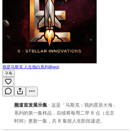
我是马斯克·人生独白系列
@wzj
구독
频道首发展示集
· 这是「马斯克：我的星辰大海」
系列的第一集样品，后续将每周二早 8 点（北京
时间）更新一集，共 8 集按人生阶段递进。