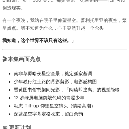
创造现实。
有一个夜晚，我站在院子里仰望星空。普利托里亚的夜空，繁
星点点。我不知道为什么，心里突然升起一个念头：
我知道，这个世界不该只有这些。
」
🎬 本集画面亮点
南非草原暗夜星空全景，奠定孤寂基调
少年独行红土路的背影剪影，电影感构图
昏黄图书馆书架间光影，「阅读即逃离」的视觉隐喻
12 岁绿屏电脑前敲代码的青涩少年
动态 Tilt-up 仰望星空镜头（情绪高潮）
深蓝星空字幕定格收束，留白余韵
📅 更新计划