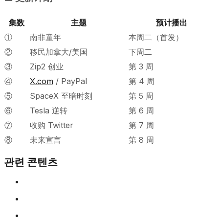
集数
主题
预计播出
①
南非童年
本周二（首发）
②
移民加拿大/美国
下周二
③
Zip2 创业
第 3 周
④
X.com
/ PayPal
第 4 周
⑤
SpaceX 至暗时刻
第 5 周
⑥
Tesla 逆转
第 6 周
⑦
收购 Twitter
第 7 周
⑧
未来宣言
第 8 周
관련 콘텐츠