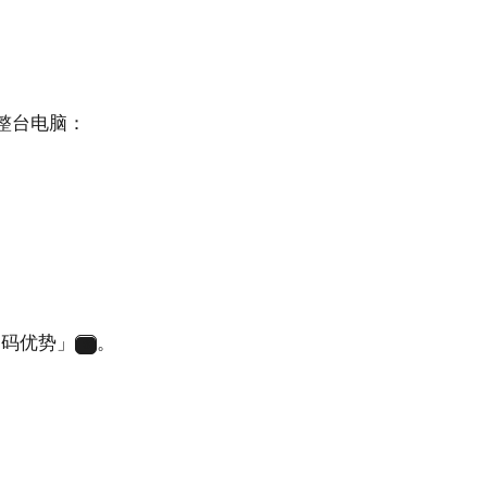
到整台电脑：
的编码优势」
。
3