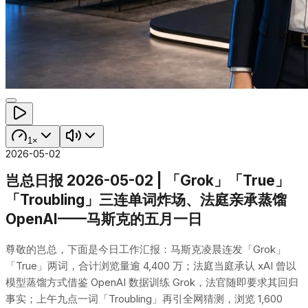
1×
2026-05-02
岂总日报 2026-05-02 | 「Grok」「True」
「Troubling」三连单词炸场、法庭亲承蒸馏
OpenAI——马斯克的五月一日
尊敬的岂总，下面是今日工作汇报：马斯克凌晨连发「Grok」
「True」两词，合计浏览量逾 4,400 万；法庭当庭承认 xAI 曾以
模型蒸馏方式借鉴 OpenAI 数据训练 Grok，法官随即要求其回归
事实；上午九点一词「Troubling」再引全网猜测，浏览 1,600