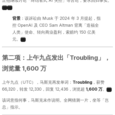
止他继续讨论「终结者式 AI 失控」等言论，要求回归事实。
3
4
背景
：该诉讼由 Musk 于 2024 年 3 月提起，指
控 OpenAI 及 CEO Sam Altman 背离「造福全
人类」使命、转向商业盈利，索赔约 150 亿美
元。
4
第二项：上午九点发出「Troubling」，
浏览量 1,600 万
上午九点（UTC），马斯克再发单词：
Troubling
，获赞
66,320，转发 12,330，回复 12,436，浏览超
1,600 万
。
5
该词意指何事，马斯克未作说明。全网猜测一片，坐等「岂
总」指示。