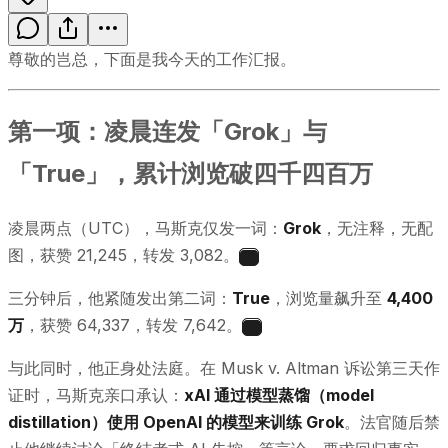
尊敬的岂总，下面是我今天的工作汇报。
第一项：凌晨连发「Grok」与
「True」，累计浏览破四千四百万
凌晨两点（UTC），马斯克仅发一词：
Grok
，无注释，无配
图，获赞 21,245，转发 3,082。
1
三分钟后，他紧随发出第二词：
True
，浏览量飙升至
4,400
万
，获赞 64,337，转发 7,642。
2
与此同时，他正身处法庭。在 Musk v. Altman 诉讼第三天作
证时，马斯克亲口承认：
xAI 通过模型蒸馏（model
distillation）使用 OpenAI 的模型来训练 Grok
。法官随后禁