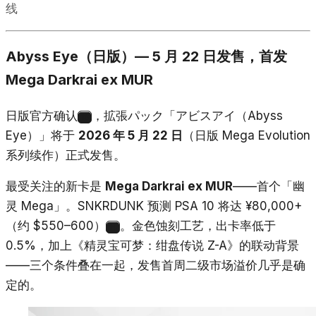
线
Abyss Eye（日版）— 5 月 22 日发售，首发
Mega Darkrai ex MUR
日版官方确认
，拡張パック「アビスアイ（Abyss
13
Eye）」将于
2026 年 5 月 22 日
（日版 Mega Evolution
系列续作）正式发售。
最受关注的新卡是
Mega Darkrai ex MUR
——首个「幽
灵 Mega」。SNKRDUNK 预测 PSA 10 将达 ¥80,000+
（约 $550–600）
。金色蚀刻工艺，出卡率低于
14
0.5%，加上《精灵宝可梦：绀盘传说 Z-A》的联动背景
——三个条件叠在一起，发售首周二级市场溢价几乎是确
定的。