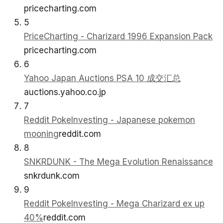
pricecharting.com
5
PriceCharting - Charizard 1996 Expansion Pack
pricecharting.com
6
Yahoo Japan Auctions PSA 10 成交汇总
auctions.yahoo.co.jp
7
Reddit PokeInvesting - Japanese pokemon
mooning
reddit.com
8
SNKRDUNK - The Mega Evolution Renaissance
snkrdunk.com
9
Reddit PokeInvesting - Mega Charizard ex up
40%
reddit.com