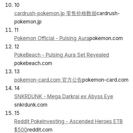
10
cardrush-pokemon.jp 零售价格数据
cardrush-
pokemon.jp
11
Pokemon Official - Pulsing Aura
pokemon.com
12
PokeBeach - Pulsing Aura Set Revealed
pokebeach.com
13
pokemon-card.com 官方公告
pokemon-card.com
14
SNKRDUNK - Mega Darkrai ex Abyss Eye
snkrdunk.com
15
Reddit PokeInvesting - Ascended Heroes ETB
$500
reddit.com