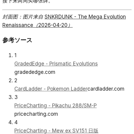
接下来两周买哪张牌。
封面图：图片来自
SNKRDUNK - The Mega Evolution
Renaissance（2026-04-20）
参考ソース
1
GradedEdge - Prismatic Evolutions
gradededge.com
2
CardLadder - Pokemon Ladder
cardladder.com
3
PriceCharting - Pikachu 288/SM-P
pricecharting.com
4
PriceCharting - Mew ex SV151 日版