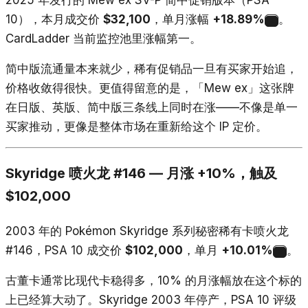
2025 年发行的 Mew ex SV-P 简中促销版本（PSA
10），本月成交价
$32,100
，单月涨幅
+18.89%
。
2
CardLadder 当前监控池里涨幅第一。
简中版流通量本来就少，稀有促销品一旦有买家开始追，
价格收敛得很快。更值得留意的是，「Mew ex」这张牌
在日版、英版、简中版三条线上同时在涨——不像是单一
买家推动，更像是整体市场在重新给这个 IP 定价。
Skyridge 喷火龙 #146 — 月涨 +10%，触及
$102,000
2003 年的 Pokémon Skyridge 系列秘密稀有卡喷火龙
#146，PSA 10 成交价
$102,000
，单月
+10.01%
。
2
古董卡通常比现代卡稳得多，10% 的月涨幅放在这个标的
上已经算大动了。Skyridge 2003 年停产，PSA 10 评级