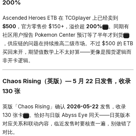
200%
Ascended Heroes ETB 在 TCGplayer 上已经卖到
$500
，官方零售价 $150+，溢价超
200%
。同期有
15
社区用户报告 Pokemon Center 预订等了半年才到货
16
，供应链的问题在持续推高二级市场。不过 $500 的 ETB
买回来开，期望值数学上不太好算——更像是囤货逻辑而
非开卡逻辑。
Chaos Rising（英版）— 5 月 22 日发售，收录
130 张
英版「Chaos Rising」确认
2026-05-22
发售，收录
130 张卡
。恰好与日版 Abyss Eye 同天——日英版本
17
对应关系和联动内容，临近发售时要核查一遍，别做错了
对比。