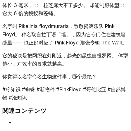
体长 3 毫米，比一粒芝麻大不了多少。 却能制服体型比
它大 6 倍的蚂蚁和苍蝇。
名字叫
Pikelinia floydmuraria
，致敬摇滚乐队 Pink
Floyd。 种名取自拉丁语「墙」，因为它专门住在建筑墙
缝里—— 也正好对应了 Pink Floyd 那张专辑
The Wall
。
它的秘诀是把网织在灯附近，趋光的昆虫自投罗网。 体型
越小，对效率的要求就越高。
你觉得以名字命名生物这件事，哪个最绝？
#冷知识 #蜘蛛 #新物种 #PinkFloyd #哥伦比亚 #自然博
物 #涨知识
関連コンテンツ