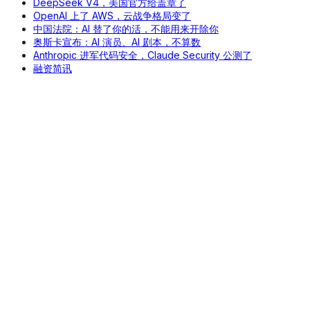
DeepSeek V4，美国官方给盖章了
OpenAI 上了 AWS，云战争格局变了
中国法院：AI 替了你的活，不能用来开除你
奥斯卡宣布：AI 演员、AI 剧本，不算数
Anthropic 进军代码安全，Claude Security 公测了
融资简讯