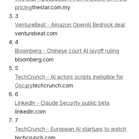
pricing
thestar.com.my
3
VentureBeat - Amazon OpenAI Bedrock deal
venturebeat.com
4
Bloomberg - Chinese court AI layoff ruling
bloomberg.com
5
TechCrunch - AI actors scripts ineligible for
Oscars
techcrunch.com
6
LinkedIn - Claude Security public beta
linkedin.com
7
TechCrunch - European AI startups to watch
techcrunch.com