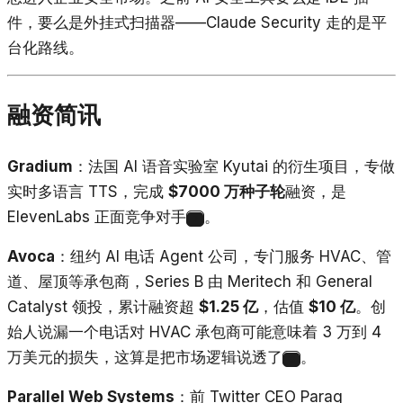
件，要么是外挂式扫描器——Claude Security 走的是平
台化路线。
融资简讯
Gradium
：法国 AI 语音实验室 Kyutai 的衍生项目，专做
实时多语言 TTS，完成
$7000 万种子轮
融资，是
ElevenLabs 正面竞争对手
。
7
Avoca
：纽约 AI 电话 Agent 公司，专门服务 HVAC、管
道、屋顶等承包商，Series B 由 Meritech 和 General
Catalyst 领投，累计融资超
$1.25 亿
，估值
$10 亿
。创
始人说漏一个电话对 HVAC 承包商可能意味着 3 万到 4
万美元的损失，这算是把市场逻辑说透了
。
8
Parallel Web Systems
：前 Twitter CEO Parag