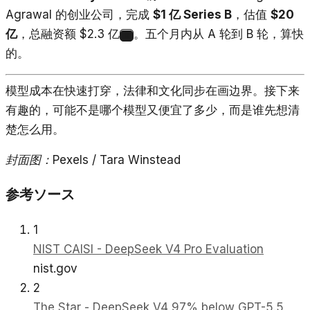
Agrawal 的创业公司，完成
$1 亿 Series B
，估值
$20
亿
，总融资额 $2.3 亿
。五个月内从 A 轮到 B 轮，算快
9
的。
模型成本在快速打穿，法律和文化同步在画边界。接下来
有趣的，可能不是哪个模型又便宜了多少，而是谁先想清
楚怎么用。
封面图：Pexels / Tara Winstead
参考ソース
1
NIST CAISI - DeepSeek V4 Pro Evaluation
nist.gov
2
The Star - DeepSeek V4 97% below GPT-5.5