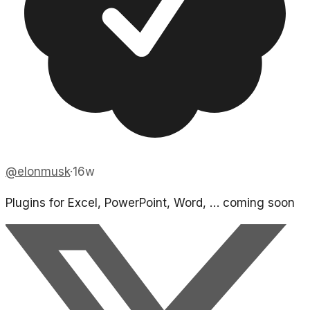
@
elonmusk
·
16w
Plugins for Excel, PowerPoint, Word, … coming soon