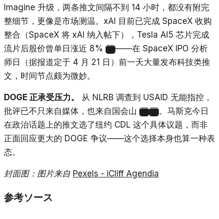
Imagine 升级，两条推文间隔不到 14 小时，都没有附完
整细节，更像是市场测温。xAI 目前已完成 SpaceX 收购
整合（SpaceX 将 xAI 纳入帖下），Tesla AI5 芯片完成
流片后股价曾单日涨近 8%
——在 SpaceX IPO 分析
16
师日（据报道定于 4 月 21 日）前一天大量发布科技类推
文，时间节点颇为微妙。
DOGE 正承受压力。
从 NLRB 调查到 USAID 无能指控，
批评已不只来自媒体，也来自国会山
。马斯克今日
10
17
在政治话题上的推文选了纽约 CDL 这个具体议题，而非
正面回应更大的 DOGE 争议——这个选择本身也算一种表
态。
封面图：图片来自
Pexels - iCliff Agendia
参考ソース