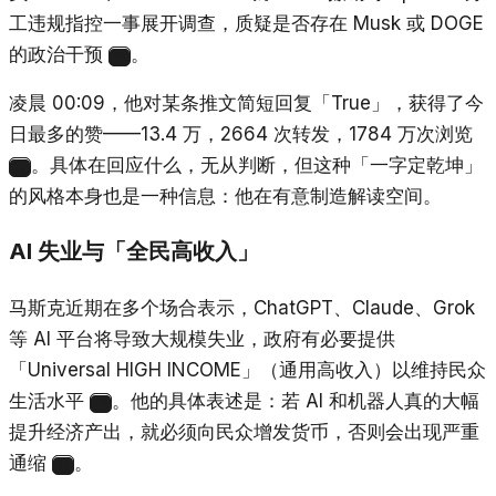
工违规指控一事展开调查，质疑是否存在 Musk 或 DOGE
的政治干预
。
10
凌晨 00:09，他对某条推文简短回复「True」，获得了今
日最多的赞——13.4 万，2664 次转发，1784 万次浏览
。具体在回应什么，无从判断，但这种「一字定乾坤」
11
的风格本身也是一种信息：他在有意制造解读空间。
AI 失业与「全民高收入」
马斯克近期在多个场合表示，ChatGPT、Claude、Grok
等 AI 平台将导致大规模失业，政府有必要提供
「Universal HIGH INCOME」（通用高收入）以维持民众
生活水平
。他的具体表述是：若 AI 和机器人真的大幅
12
提升经济产出，就必须向民众增发货币，否则会出现严重
通缩
。
13