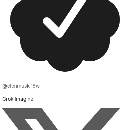
@
elonmusk
·
16w
Grok Imagine