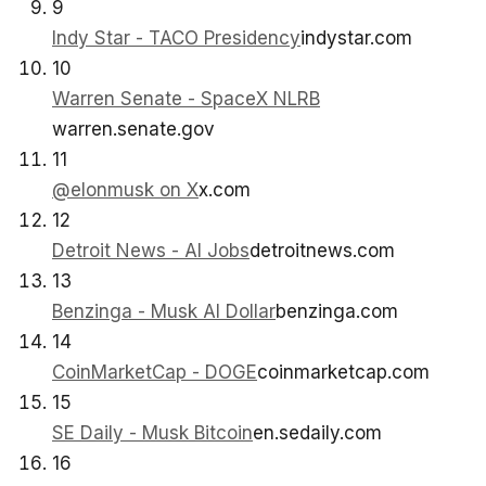
9
Indy Star - TACO Presidency
indystar.com
10
Warren Senate - SpaceX NLRB
warren.senate.gov
11
@elonmusk on X
x.com
12
Detroit News - AI Jobs
detroitnews.com
13
Benzinga - Musk AI Dollar
benzinga.com
14
CoinMarketCap - DOGE
coinmarketcap.com
15
SE Daily - Musk Bitcoin
en.sedaily.com
16