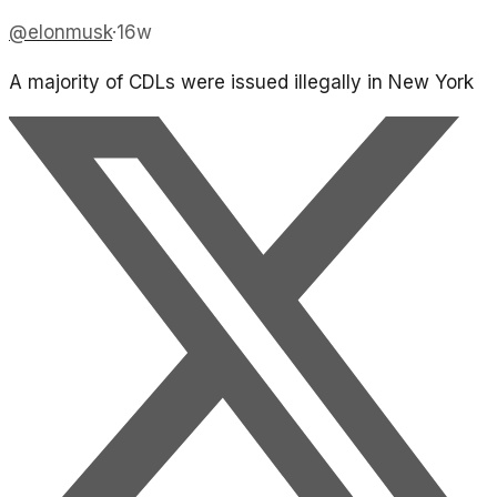
@
elonmusk
·
16w
A majority of CDLs were issued illegally in New York