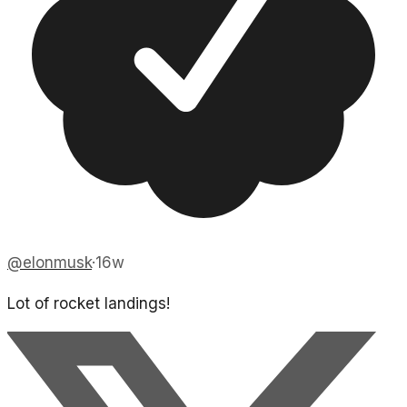
@
elonmusk
·
16w
Lot of rocket landings!