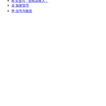
AI 失业与「全民高收入」
🪙 加密货币
💬 信号与噪音