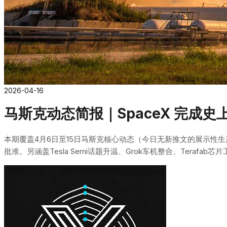
2026-04-16
马斯克动态简报｜SpaceX 完成史上
本期覆盖4月6日至15日马斯克核心动态（今日无新推文的展示性生产）。两大焦
批准。另涵盖Tesla Semi话题升温、Grok车机整合、Terafab