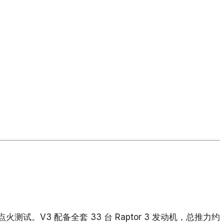
静态点火测试。V3 配备全套 33 台 Raptor 3 发动机，总推力约