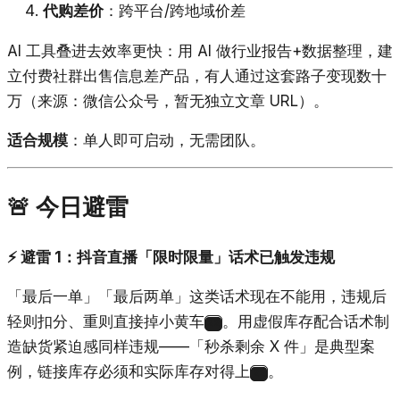
代购差价
：跨平台/跨地域价差
AI 工具叠进去效率更快：用 AI 做行业报告+数据整理，建
立付费社群出售信息差产品，有人通过这套路子变现数十
万（来源：微信公众号，暂无独立文章 URL）。
适合规模
：单人即可启动，无需团队。
🚨 今日避雷
⚡ 避雷 1：抖音直播「限时限量」话术已触发违规
「最后一单」「最后两单」这类话术现在不能用，违规后
轻则扣分、重则直接掉小黄车
。用虚假库存配合话术制
22
造缺货紧迫感同样违规——「秒杀剩余 X 件」是典型案
例，链接库存必须和实际库存对得上
。
22