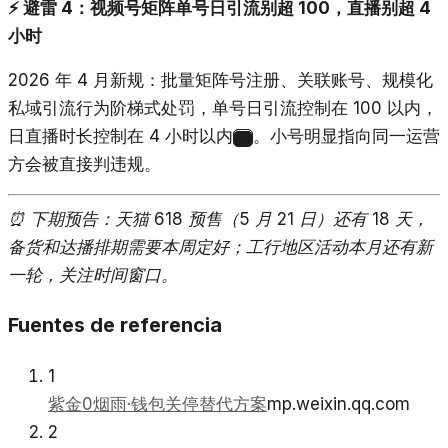
⚡ 避雷 4：视频号矩阵单号日引流别超 100，直播别超 4
小时
2026 年 4 月新规：批量矩阵号注册、关联账号、规模化
私域引流行为阶梯式处罚，单号日引流控制在 100 以内，
日直播时长控制在 4 小时以内
。小号明显指向同一运营
25
方会被直接判违规。
⏰ 下期预告：天猫 618 预售（5 月 21 日）还有 18 天，
备货和达播排期需要本周定好；工行地区活动本月还有新
一轮，关注时间窗口。
Fuentes de referencia
1
紫金0烟雨·钱包关停替代方案
mp.weixin.qq.com
2