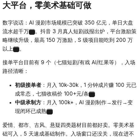
大平台，零美术基础可做
数字说话：AI 漫剧市场规模已突破 350 亿元，单日大盘
流水超千万
。抖音 3 月真人短剧战报出炉，平台激励策
11
略继续升级，最高 150 万激励，S 级项目能吃到 200 万
以上
。
12
接单平台目前有 9 个（七猫短剧/有戏 AI/红果等），入场
路径清晰：
初级接单者
：月入 10k-30k，1 分钟成片赚 100 元已
成常态，七猫收稿价 100+元/条
13
中级承制方
：月入 100k+，AI 漫剧制作→发行→变
现闭环已成熟
14
爱情、都市、古风、悬疑四类题材目前都好卖。零美术基
础可入，5 天速成基础制作。入场窗口还没关，现在进不