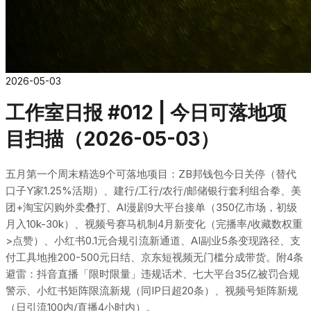
2026-05-03
工作室日报 #012 | 今日可落地项
目扫描（2026-05-03）
五月第一个周末精选9个可落地项目：ZB邦钱包今日关停（替代
口子Y家1.25%活期）、建行/工行/农行/邮储银行套利组合拳、美
团+淘宝闪购外卖叠打、AI漫剧9大平台接单（350亿市场，初级
月入10k-30k）、视频号赛马机制4月新变化（完播率/收藏数权重
>点赞）、小红书0.1元合规引流新通道、AI副业5条变现路径、支
付工具地推200-500元日结、京东短视频无门槛分成带货。附4条
避雷：抖音直播「限时限量」违规话术、七大平台35亿被罚合规
警示、小红书矩阵限流新规（同IP日超20条）、视频号矩阵新规
（日引流100内/直播4小时内）。