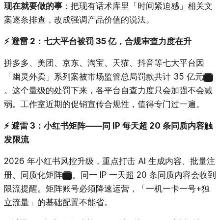
现在就要做的事
：把现有话术库里「时间紧迫感」相关文
案逐条排查，改成强调产品价值的说法。
⚡ 避雷 2：七大平台被罚 35 亿，合规审查力度在升
拼多多、美团、京东、淘宝、天猫、抖音等七大平台因
「幽灵外卖」系列案被市场监管总局罚款共计 35 亿元
23
。这个量级的处罚下来，各平台自查力度只会加强不会减
弱。工作室近期的促销宣传合规性，值得专门过一遍。
⚡ 避雷 3：小红书矩阵——同 IP 每天超 20 条同质内容触
发限流
2026 年小红书风控升级，重点打击 AI 生成内容、批量注
册、同质化矩阵
。同一 IP 一天超 20 条同质内容会收到
24
限流提醒。矩阵账号必须降速运营，「一机一卡一号+独
立流量」的基础配置不能省。