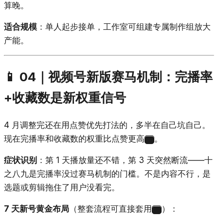
算晚。
适合规模
：单人起步接单，工作室可组建专属制作组放大
产能。
📱 04｜视频号新版赛马机制：完播率
+收藏数是新权重信号
4 月调整完还在用点赞优先打法的，多半在自己坑自己。
现在完播率和收藏数的权重比点赞更高
。
15
症状识别
：第 1 天播放量还不错，第 3 天突然断流——十
之八九是完播率没过赛马机制的门槛。不是内容不行，是
选题或剪辑拖住了用户没看完。
7 天新号黄金布局
（整套流程可直接套用
）：
16