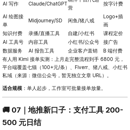
AI 写作
Claude/ChatGPT
按字计费
营
AI 绘图接
Logo+插
Midjourney/SD
闲鱼/猪八戒
单
画
知识付费
录播/直播工具
自建/小红书
课程定价
AI 工具号
内容工具
小红书/公众号
接广告
数据服务
AI 报告工具
企业客户直销
B 端付费
有人用 Kimi 接单实测：上月走完整流程到手 6800 元，
平台端覆盖七猫（100+元/条）、Fiverr、猪八戒、小红书
私域（来源：微信公众号，暂无独立文章 URL）。
适合规模
：单人起步，工作室可批量接单放量。
🚚 07｜地推新口子：支付工具 200-
500 元日结