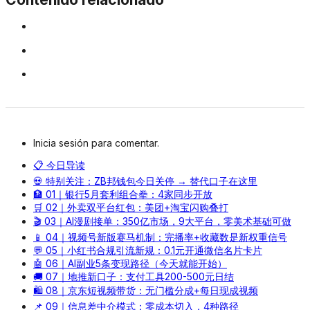
Inicia sesión para comentar.
📋 今日导读
💀 特别关注：ZB邦钱包今日关停 → 替代口子在这里
🏦 01｜银行5月套利组合拳：4家同步开放
🛒 02｜外卖双平台红包：美团+淘宝闪购叠打
🎬 03｜AI漫剧接单：350亿市场，9大平台，零美术基础可做
📱 04｜视频号新版赛马机制：完播率+收藏数是新权重信号
💬 05｜小红书合规引流新规：0.1元开通微信名片卡片
🤖 06｜AI副业5条变现路径（今天就能开始）
🚚 07｜地推新口子：支付工具200-500元日结
🛍️ 08｜京东短视频带货：无门槛分成+每日现成视频
📌 09｜信息差中介模式：零成本切入，4种路径