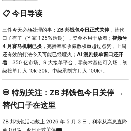
📋 今日导读
三件今天必须处理的事：
ZB 邦钱包今日正式关停
，替代
口子有了（Y 家 1.25%活期），资金不用干放着；
视频号
4 月赛马机制已换
，完播率和收藏数权重超过点赞，上周
还有效的打法今天可能已经哑火；
AI 漫剧接单窗口还开
着
，350 亿市场、9 大接单平台，零美术基础可入场，初
级接单月入 10k-30k、中级承制方月入 100k+。
💀 特别关注：ZB 邦钱包今日关停 →
替代口子在这里
ZB 邦钱包活动截止 2026 年 5 月 3 日，利率从高息直降
至 0.6%，今日正式关停
。
1