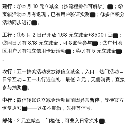
建行
：①本月 10 元立减金（按流程操作可解锁）
；②
2
宝箱活动本月有返现，已有用户验证实测
；③多倍积分
3
活动同步进行
。
4
工行
：①5 月 2 日已开放 1.68 元立减金+8500 i 豆
；
5
②同日另有 8.18 元立减金，可多账号参与
；③广州地
6
区用户另有独立信用卡新活动
；④另有 5 元立减金
7
4
。
农行
：五一抽奖活动发放微信立减金，入口：热门活动→
日常互动→五一出行遇佳礼，最低 3 元，无需消费，直接
参与抽奖
。
8
中行
：微信转账送立减金活动目前因异常
暂停
，等待官方
恢复通知
——这条不能做，先挂等信号。
9
邮储
：2 元立减金，门槛低，可叠入日常流水
。
4