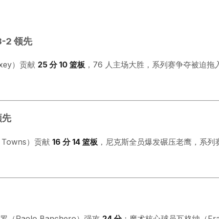
3-2 领先
axey）贡献
25 分 10 篮板
，76 人主场大胜，系列赛争夺被迫拖入
领先
y Towns）贡献
16 分 14 篮板
，尼克斯全员爆发碾压老鹰，系列
Paolo Banchero）强攻
24 分
；魔术核心球员瓦格纳（Fra