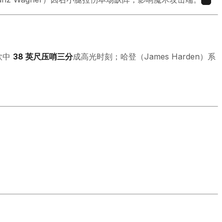
3
末砍中
38 英尺压哨三分
成高光时刻；哈登（James Harden）系