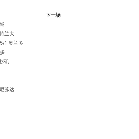
下一场
费城
 亚特兰大
5/1 奥兰多
伦多
洛杉矶
 明尼苏达