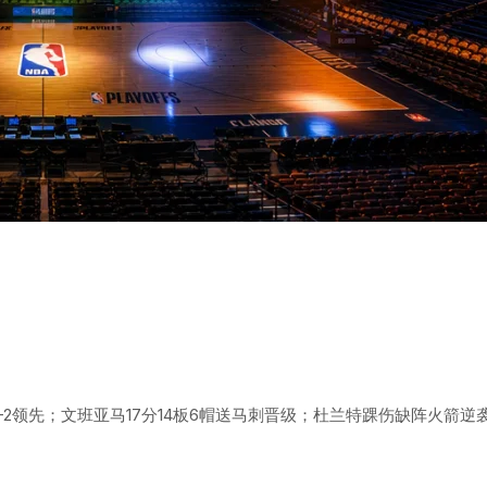
3-2领先；文班亚马17分14板6帽送马刺晋级；杜兰特踝伤缺阵火箭