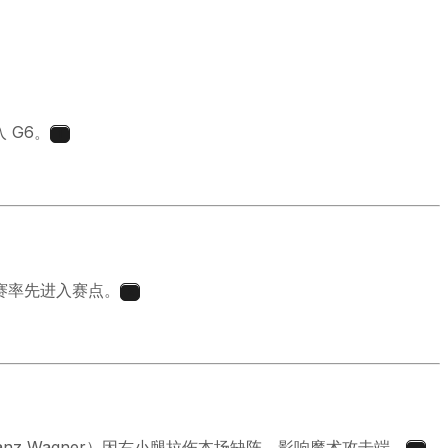
 G6。
1
赛率先进入赛点。
2
nz Wagner）因右小腿拉伤本场缺阵，影响魔术攻击端。