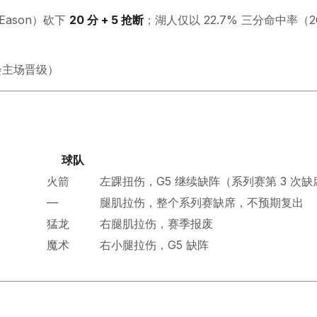
 Eason）砍下
20 分 + 5 抢断
；湖人仅以 22.7% 三分命中率（2
机会主场晋级）
球队
火箭
左踝扭伤，G5 继续缺阵（系列赛第 3 次缺
—
腿肌拉伤，整个系列赛缺席，不预期复出
猛龙
右腿肌拉伤，赛季报废
魔术
右小腿拉伤，G5 缺阵