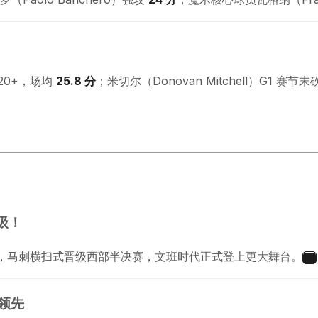
 20+，场均
25.8 分
；米切尔（Donovan Mitchell）G1 赛节
晋级！
，马刺横扫式晋级西部半决赛，文班时代正式登上更大舞台。
5
 领先