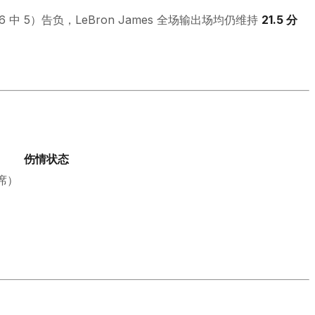
6 中 5）告负，LeBron James 全场输出场均仍维持
21.5 分
伤情状态
席）