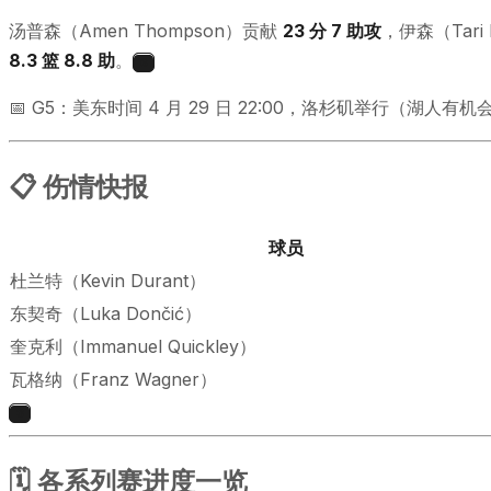
汤普森（Amen Thompson）贡献
23 分 7 助攻
，伊森（Tari
8.3 篮 8.8 助
。
6
📅 G5：美东时间 4 月 29 日 22:00，洛杉矶举行（湖人有
📋 伤情快报
球员
杜兰特（Kevin Durant）
东契奇（Luka Dončić）
奎克利（Immanuel Quickley）
瓦格纳（Franz Wagner）
3
🗓 各系列赛进度一览