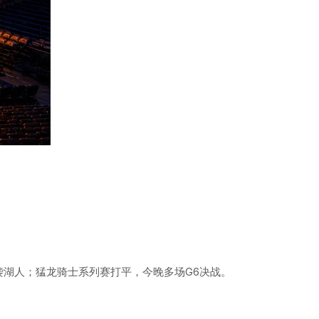
逆袭湖人；猛龙骑士系列赛打平，今晚多场G6决战。