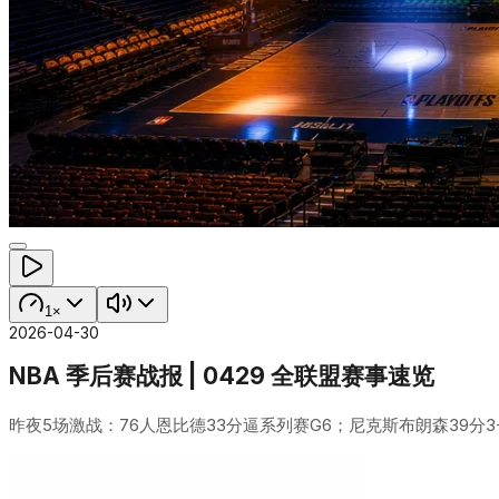
1×
2026-04-30
NBA 季后赛战报 | 0429 全联盟赛事速览
昨夜5场激战：76人恩比德33分逼系列赛G6；尼克斯布朗森39分