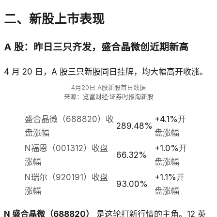
二、新股上市表现
A 股：昨日三只齐发，盛合晶微创近期新高
4 月 20 日，A 股三只新股同日挂牌，均大幅高开收涨。
4月20日 A股新股首日数据
来源：览富财经·证券时报淘新股
盛合晶微（688820）收
+4.1%
开
289.48%
盘涨幅
盘涨幅
N福恩（001312）收盘
+1.0%
开
66.32%
涨幅
盘涨幅
N瑞尔（920191）收盘
+1.1%
开
93.00%
涨幅
盘涨幅
N 盛合晶微（688820）
是这轮打新行情的主角。12 英