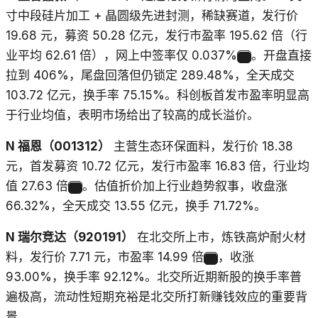
寸中段硅片加工 + 晶圆级先进封测，稀缺赛道，发行价
19.68 元，募资 50.28 亿元，发行市盈率 195.62 倍（行
业平均 62.61 倍），网上中签率仅 0.037%
。开盘直接
1
拉到 406%，尾盘回落但仍锁定 289.48%，全天成交
103.72 亿元，换手率 75.15%。科创板首发市盈率明显高
于行业均值，表明市场给出了较高的成长溢价。
N 福恩（001312）
主营生态环保面料，发行价 18.38
元，首发募资 10.72 亿元，发行市盈率 16.83 倍，行业均
值 27.63 倍
。估值折价加上行业趋势叙事，收盘涨
1
66.32%，全天成交 13.55 亿元，换手 71.72%。
N 瑞尔竞达（920191）
在北交所上市，炼铁高炉耐火材
料，发行价 7.71 元，市盈率 14.99 倍
，收涨
1
93.00%，换手率 92.12%。北交所近期新股的换手率普
遍极高，流动性短期充裕是北交所打新赚钱效应的重要背
景。