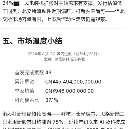
34%
。风电装机扩张对主轴需求有支撑，发行估值低
1
于同类，北交所流动性近期偏旺，打新胜率尚可——但北
交所市场容量有限，上市后流动性走势仍需观察。
五、市场温度小结
2026年 A股 IPO 年内进度（截至4月20日）
来源：览富财经·证券时报
首发完成家数
48
累计募资
CN¥45,494,000,000.00
单家均值
CN¥948,000,000.00
科创板占比
37.1%
港股打新情绪持续高温——群核、长光辰芯、思格新能三
只本周新股首日均涨逾 75%，延续年初以来 AI 及科技成