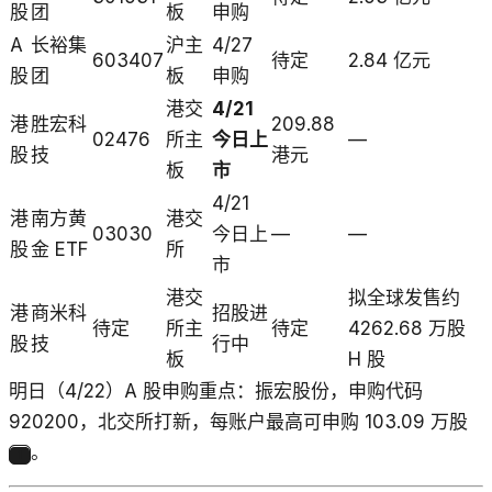
股
团
板
申购
A
长裕集
沪主
4/27
603407
待定
2.84 亿元
股
团
板
申购
港交
4/21
港
胜宏科
209.88
02476
所主
今日上
—
股
技
港元
板
市
4/21
港
南方黄
港交
03030
今日上
—
—
股
金 ETF
所
市
港交
拟全球发售约
港
商米科
招股进
待定
所主
待定
4262.68 万股
股
技
行中
板
H 股
明日（4/22）A 股申购重点：振宏股份，申购代码
920200，北交所打新，每账户最高可申购 103.09 万股
。
1