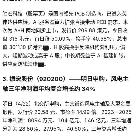
胜宏科技（
股票页
）是国内领先 PCB 制造商，已进入英
伟达供应链，AI 服务器算力扩张直接带动 PCB 需求。本
次为 A+H 两地同步上市，发行价 209.88 港元，今日收
盘 315 港元，首日涨 50.09%，换手率 40.58%，总市
值 3011.10 亿港元
。H 股高换手反映机构套利压力偏
2
大，短期波动或高于 A 股；中长期受益于 AI 基建扩张，
供应商逻辑清晰
。
12
3. 振宏股份（920200）——明日申购，风电主
轴三年净利润年均复合增长约 34%
明日（4/22）北交所申购，主营锻造风电主轴及大型金属
锻件，发行价 20.58 元，市盈率 14.99 倍。2023—2025
年净利润：8094 万元、1.04 亿元、1.46 亿元，三年增速
分别为 28.80%、27.95%、40.50%，三年复合增长约