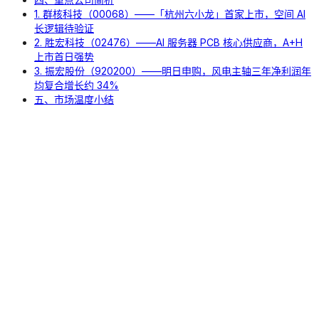
1. 群核科技（00068）——「杭州六小龙」首家上市，空间 AI
长逻辑待验证
2. 胜宏科技（02476）——AI 服务器 PCB 核心供应商，A+H
上市首日强势
3. 振宏股份（920200）——明日申购，风电主轴三年净利润年
均复合增长约 34%
五、市场温度小结