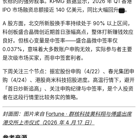
长标的的强势叙事。KPMG 数据显示，2026 年 Q1 香港
IPO 市场融资总额接近 140 亿美元，同比大幅回升
。
11
A 股方面，北交所新股换手率持续处于 90% 以上区间，
科创板盛合晶微创近期首日涨幅高点，整体打新赚钱效应
良好。但核心变量是中签率——盛合晶微中签率仅
0.037%，意味着大多数账户申购无效，实际参与者主要
是次级市场买家，而非中签套利者。
下周关注三个节点：振宏股份申购（4/22）、春光集团申
购（4/24）、港股商米科技招股进度。高温行情下，避开
「首日炒新追高」、关注申购纪律与中签率，是个人投资
者在这段行情里比较务实的策略。
封面图：图片来自
Fortune · 群核科技黄科翔与傅盛出席
港交所上市仪式（2026 年 4 月 17 日）