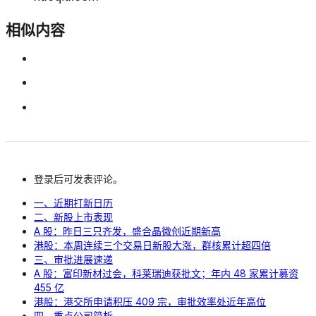
相似内容
登录后可发表评论。
一、近期打新日历
二、新股上市表现
A 股：昨日三只齐发，盛合晶微创近期新高
港股：本周连续三个交易日新股大涨，群核累计超四倍
三、审批进展速递
A 股：富印新材过会，科莱瑞迪获批文；年内 48 家累计募资
455 亿
港股：港交所申请积压 409 宗，审批效率处近年高位
四、重点公司简析