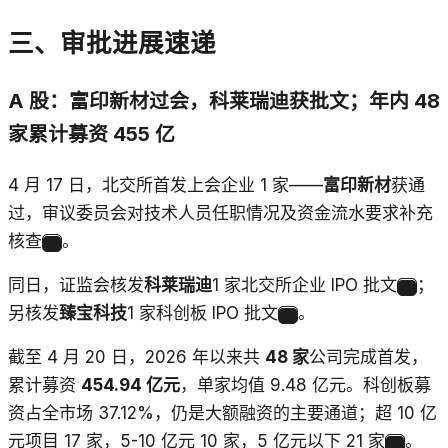
三、审批进展速递
A 股：富印新材过会，科莱瑞迪获批文；年内 48
家累计募资 455 亿
4 月 17 日，北交所首发上会企业 1 家——
富印新材
获通
过，审议委员会对技术人员任职情况及资金流水要求补充
核查
。
7
同日，证监会核发
科莱瑞迪
1 家北交所企业 IPO 批文
；
8
另核发
臻宝科技
1 家科创板 IPO 批文
。
9
截至 4 月 20 日，2026 年以来共
48 家
公司完成首发，
累计募资
454.94 亿元
，单家均值 9.48 亿元。科创板募
资占全市场 37.12%，仍是大额融资的主要通道；超 10 亿
元项目 17 家，5-10 亿元 10 家，5 亿元以下 21 家
。
1