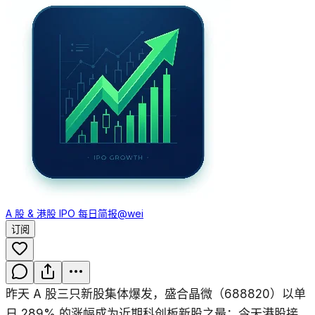
A 股 & 港股 IPO 每日简报
@wei
订阅
昨天 A 股三只新股集体爆发，盛合晶微（688820）以单
日 289% 的涨幅成为近期科创板新股之最；今天港股接