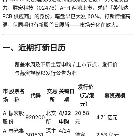
力，胜宏科技（02476）A+H 两地上市，凭借「英伟达
PCB 供应商」的身份，暗盘早已大涨 60%。打新情绪高
温，但同期也有新股首日腰斩——市场分化在放大。
一、近期打新日历
覆盖本周及下周主要申购 / 上市节点，发行价
与募资规模以发行公告为准。
发行价
市
股票名
交易
关键日
代码
（元/港
募资规模
场
称
所
期
元）
A
振宏股
北交
4/22
20.58
920200
4.71 亿元
股
份
所
申购
元
A
春光集
深主
4/24
301531
待定
2.53 亿元