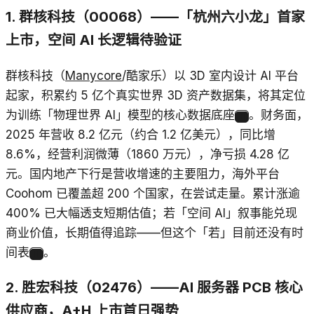
1. 群核科技（00068）——「杭州六小龙」首家
上市，空间 AI 长逻辑待验证
群核科技（
Manycore
/酷家乐）以 3D 室内设计 AI 平台
起家，积累约 5 亿个真实世界 3D 资产数据集，将其定位
为训练「物理世界 AI」模型的核心数据底座
。财务面，
11
2025 年营收 8.2 亿元（约合 1.2 亿美元），同比增
8.6%，经营利润微薄（1860 万元），净亏损 4.28 亿
元。国内地产下行是营收增速的主要阻力，海外平台
Coohom 已覆盖超 200 个国家，在尝试走量。累计涨逾
400% 已大幅透支短期估值；若「空间 AI」叙事能兑现
商业价值，长期值得追踪——但这个「若」目前还没有时
间表
。
11
2. 胜宏科技（02476）——AI 服务器 PCB 核心
供应商，A+H 上市首日强势