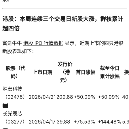
港股：本周连续三个交易日新股大涨，群核累计
超四倍
富途牛牛
港股 IPO 行情数据
显示，近期上市的四只港股
新股表现如下：
发行价
股票（代
截至今日
上市日期
（港
首日涨幅
换
码）
累计涨幅
元）
胜宏科技
（02476）
2026/04/21
209.88
+50.09%
+50.09%
40
2
长光辰芯
（03277）
2026/04/17
39.88
+75.53%
+144.48%
5.