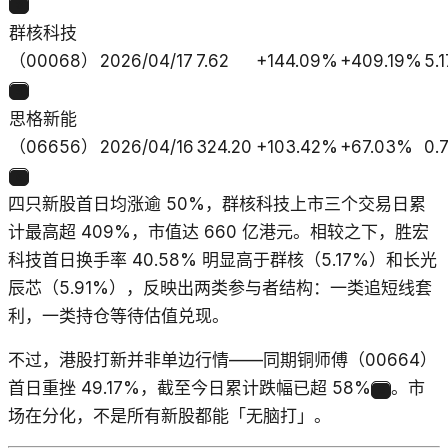
3
群核科技
（00068）
2026/04/17
7.62
+144.09%
+409.19%
5.
4
思格新能
（06656）
2026/04/16
324.20
+103.42%
+67.03%
0.
5
四只新股首日均涨逾 50%，群核科技上市三个交易日累
计最高超 409%，市值达 660 亿港元。相较之下，胜宏
科技首日换手率 40.58% 明显高于群核（5.17%）和长光
辰芯（5.91%），反映出两类参与者结构：一类追短线套
利，一类持仓等待估值兑现。
不过，港股打新并非单边行情——同期铜师傅（00664）
首日重挫 49.17%，截至今日累计跌幅已超 58%
。市
6
场在分化，不是所有新股都能「无脑打」。