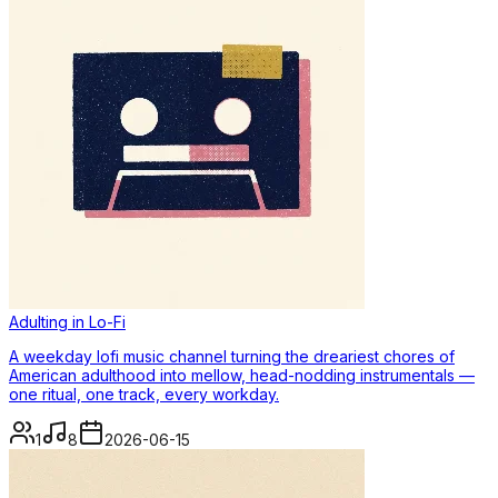
Adulting in Lo-Fi
A weekday lofi music channel turning the dreariest chores of
American adulthood into mellow, head-nodding instrumentals —
one ritual, one track, every workday.
1
8
2026-06-15