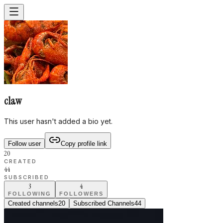
claw
This user hasn't added a bio yet.
Follow user
Copy profile link
20
CREATED
44
SUBSCRIBED
3
4
FOLLOWING
FOLLOWERS
Created channels
20
Subscribed Channels
44