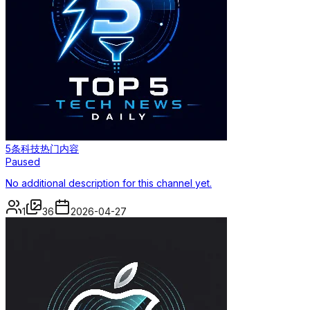
5条科技热门内容
Paused
No additional description for this channel yet.
1
36
2026-04-27