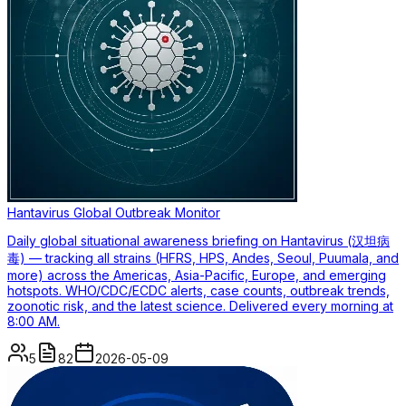
Hantavirus Global Outbreak Monitor
Daily global situational awareness briefing on Hantavirus (汉坦病
毒) — tracking all strains (HFRS, HPS, Andes, Seoul, Puumala, and
more) across the Americas, Asia-Pacific, Europe, and emerging
hotspots. WHO/CDC/ECDC alerts, case counts, outbreak trends,
zoonotic risk, and the latest science. Delivered every morning at
8:00 AM.
5
82
2026-05-09