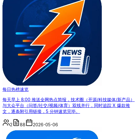
每日热榜速览
每天早上 8:00 推送全网热点简报，技术圈（开源/科技媒体/新产品）
与大众平台（问答/社交/视频/体育）双线并行，同时追踪 X 爆款推
文，逐条附引用链接，5 分钟速览完毕。
2
88
2026-05-06