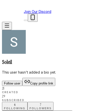
Join Our Discord
Soleil
This user hasn't added a bio yet.
Follow user
Copy profile link
21
CREATED
29
SUBSCRIBED
4
7
FOLLOWING
FOLLOWERS