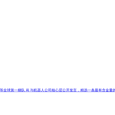
mus、Figure 等全球第一梯队 AI 与机器人公司核心层公开发言，精选一条最