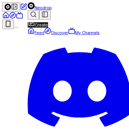
Neodrop
Create
Feed
Discover
My Channels